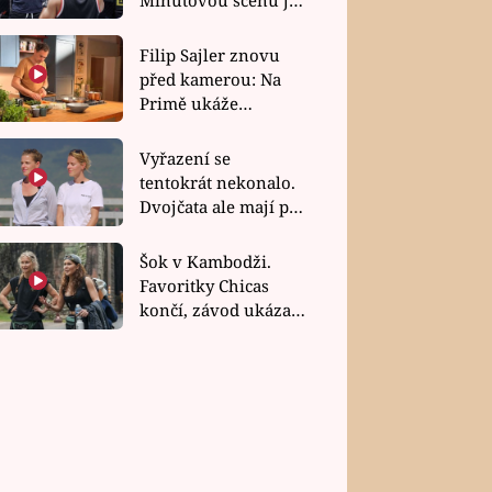
bez dubla
Filip Sajler znovu
před kamerou: Na
Primě ukáže
poctivou kuchyni i
rychlé recepty
Vyřazení se
tentokrát nekonalo.
Dvojčata ale mají po
uzavření třetí etapy
závodu nůž na krku
Šok v Kambodži.
Favoritky Chicas
končí, závod ukázal
svou nejtvrdší tvář