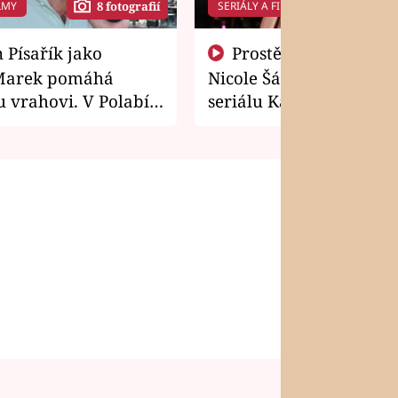
LMY
SERIÁLY A FILMY
8 fotografií
14 f
Prostě si o to řekla! Takhle
Marek pomáhá
Nicole Šáchová získala r
 vrahovi. V Polabí
seriálu Kamarádi
osti