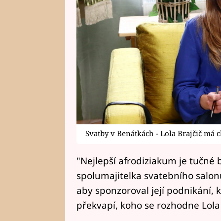
Svatby v Benátkách - Lola Brajčič má 
"Nejlepší afrodiziakum je tučné b
spolumajitelka svatebního salonu
aby sponzoroval její podnikání, k
překvapí, koho se rozhodne Lol