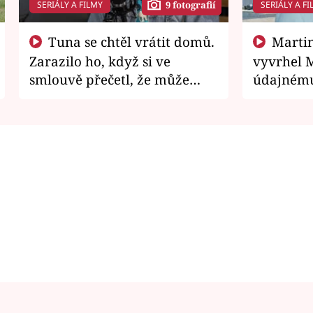
SERIÁLY A FILMY
SERIÁLY A FI
9 fotografií
Tuna se chtěl vrátit domů.
Martin Písařík jako
Zarazilo ho, když si ve
vyvrhel 
smlouvě přečetl, že může
údajnému
zemřít
je v nemil