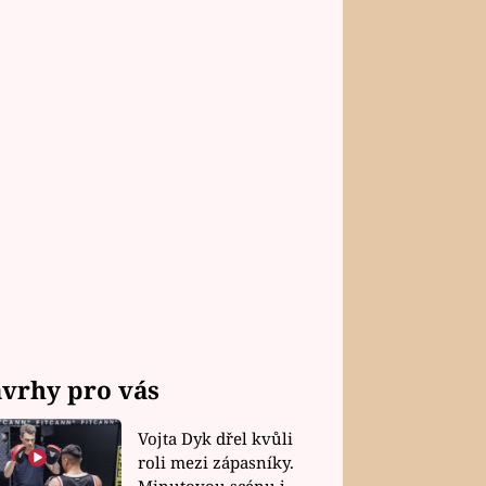
A FILMY
vrhy pro vás
dětech se mi módní styl
l, říká Alice Bendová
Vojta Dyk dřel kvůli
roli mezi zápasníky.
Minutovou scénu jel