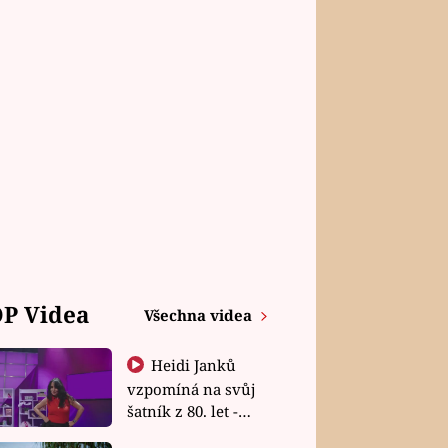
P Videa
Všechna videa
Heidi Janků
vzpomíná na svůj
šatník z 80. let -
Shopaholičky