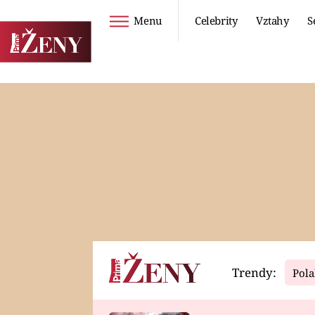
Menu
Celebrity
Vztahy
S
Seriály
Životní styl
ZOO
DIETY A HUBNUTÍ
PROSTŘENO!
CESTOVÁNÍ A
DOVOLENÁ
DUCH
ZDRAVÍ
Trendy:
Pola
Horoskopy
Video
ASTROČLÁNKY
SERIÁLY