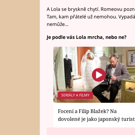
A Lola se bryskně chytí. Romeovu pozn
Tam, kam přátelé už nemohou. Vypadá t
nemůže...
Je podle vás Lola mrcha, nebo ne?
SERIÁLY A FILMY
Focení a Filip Blažek? Na
dovolené je jako japonský turist