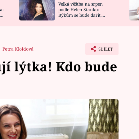
Velká věštba na srpen
NOVINKY
ZAHRADA
a:
podle Helen Stanku:
y
Býkům se bude dařit,
VIDEORECEPTY
DESIGN
Vodnáře čeká jízda
Petra Kloidová
SDÍLET
ují lýtka! Kdo bude