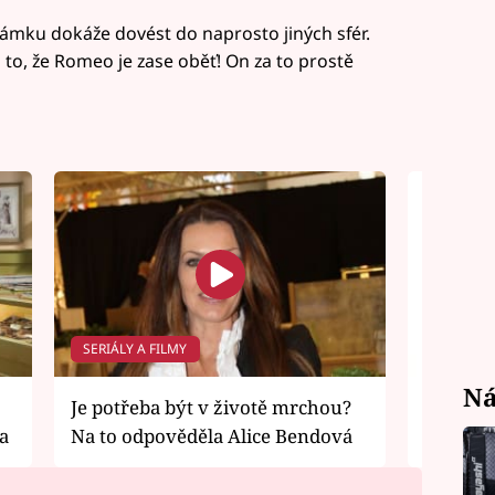
ámku dokáže dovést do naprosto jiných sfér.
o, že Romeo je zase oběť! On za to prostě
SERIÁLY A FILMY
SERIÁLY 
Ná
Je potřeba být v životě mrchou?
Ani po 
a
Na to odpověděla Alice Bendová
nezměni