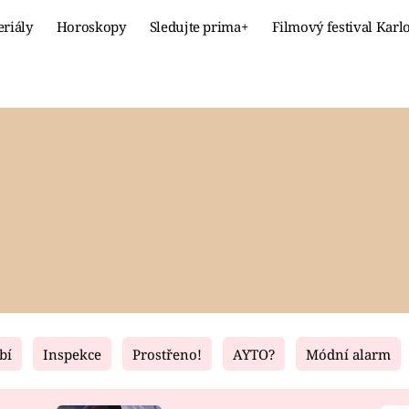
eriály
Horoskopy
Sledujte prima+
Filmový festival Karl
Celebrity
Recept
MÓDA A KRÁSA
HLAVNÍ JÍ
VZTAHY A SEX
SLADKÉ
PRIMA MAMINKA
ZDRAVÉ
bí
Inspekce
Prostřeno!
AYTO?
Módní alarm
Fresh
Living
RECEPTY
BYDLENÍ