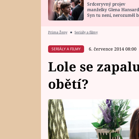
Srdceryvný projev
SNÁŘ
CELEBRITY
manželky Glena Hansard
Syn tu není, nerozuměl b
HOROSKOP NA
VAŘENÍ
tomu, vysvětlila
ROK 2023
Prima Ženy
■
Seriály a filmy
6. července 2014 08:00
SERIÁLY A FILMY
Lole se zapal
obětí?