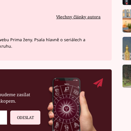
Všechny články autora
webu Prima ženy. Psala hlavně o seriálech a
okruhu.
budeme zasílat
oskopem.
ODESLAT