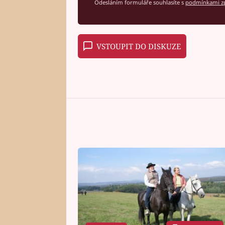
Odesláním formuláře souhlasíte s
podmínkami zp
VSTOUPIT DO DISKUZE