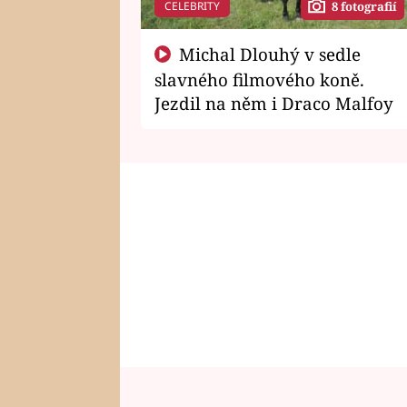
CELEBRITY
8 fotografií
Michal Dlouhý v sedle
slavného filmového koně.
Jezdil na něm i Draco Malfoy