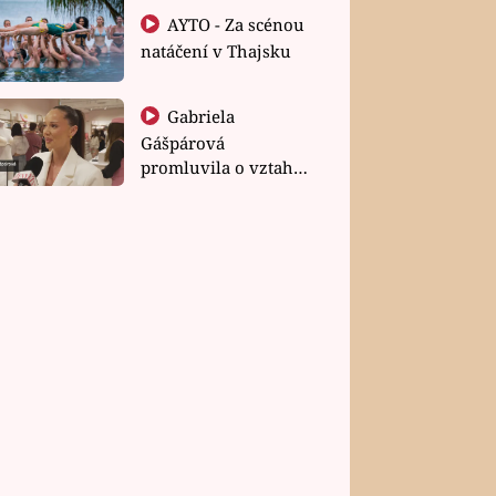
AYTO - Za scénou
natáčení v Thajsku
Gabriela
Gášpárová
promluvila o vztahu
a zakládání rodiny