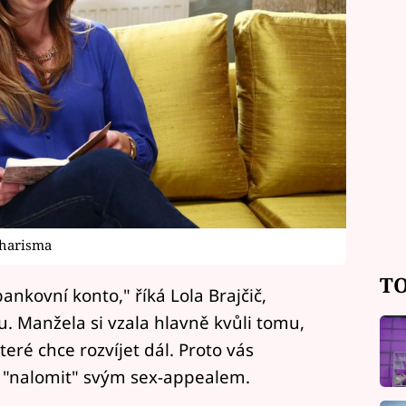
charisma
TO
ankovní konto," říká Lola Brajčič,
. Manžela si vzala hlavně kvůli tomu,
teré chce rozvíjet dál. Proto vás
a "nalomit" svým sex-appealem.