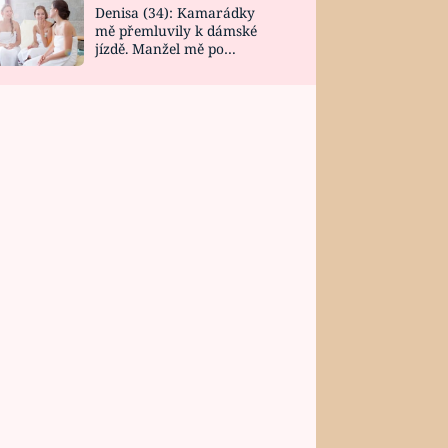
Denisa (34): Kamarádky
mě přemluvily k dámské
jízdě. Manžel mě po
návratu zaskočil