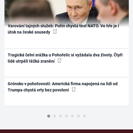
Varování tajných služeb: Putin chystá test NATO. Ve hře je i
útok na české sousedy
Tragická čelní srážka u Pohořelic si vyžádala dva životy. Čtyři
lidé utrpěli těžká zranění
Grónsko v pohotovosti: Americká firma napojená na lidi od
Trumpa chystá vrty bez povolení