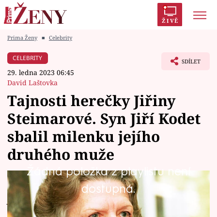
ŽIVĚ
Prima Ženy
■
Celebrity
Trendy:
Polabí
Inspekce
Prostřeno!
AYTO?
CELEBRITY
SDÍLET
Módní alarm
Zrádci
Proměny
29. ledna 2023 06:45
David Laštovka
Tajnosti herečky Jiřiny
Steimarové. Syn Jiří Kodet
Témata
sbalil milenku jejího
Celebrity
druhého muže
Žádná položka z playlistu není
Vztahy
Herečka Jiřina Steimarová, maminka herce
dostupná.
Seriály
Jiřího Kodeta a herečky Evelýny Steimarové,
neměla život jednoduchý. Ani jedno