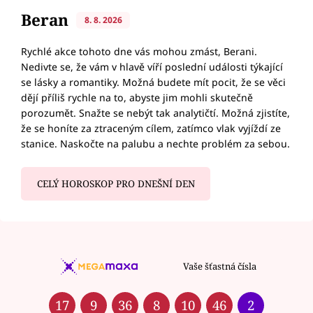
Beran
8. 8. 2026
Rychlé akce tohoto dne vás mohou zmást, Berani.
Nedivte se, že vám v hlavě víří poslední události týkající
se lásky a romantiky. Možná budete mít pocit, že se věci
dějí příliš rychle na to, abyste jim mohli skutečně
porozumět. Snažte se nebýt tak analytičtí. Možná zjistíte,
že se honíte za ztraceným cílem, zatímco vlak vyjíždí ze
stanice. Naskočte na palubu a nechte problém za sebou.
CELÝ HOROSKOP PRO DNEŠNÍ DEN
Vaše šťastná čísla
17
9
36
8
10
46
2