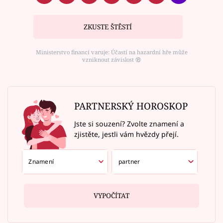
ZKUSTE ŠTĚSTÍ
Ministerstvo financí varuje: Účastí na hazardní hře může
vzniknout závislost ⑱
PARTNERSKÝ HOROSKOP
Jste si souzení? Zvolte znamení a
zjistěte, jestli vám hvězdy přejí.
VYPOČÍTAT