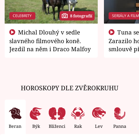
CELEBRITY
SERIÁLY A FIL
8 fotografií
Michal Dlouhý v sedle
Tuna se chtěl vrátit domů.
slavného filmového koně.
Zarazilo ho
Jezdil na něm i Draco Malfoy
smlouvě př
zemřít
HOROSKOPY DLE ZVĚROKRUHU
Beran
Býk
Blíženci
Rak
Lev
Panna
V