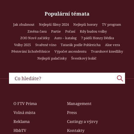
Populární témata
Jak zhubnout
Nejlepší filmy 2024
Nejlepší horory
TV program
Změna času
Partie
Počasí
Kdy budou volby
ZOO Nové začátky
Auto – katalog
7 pádů Honzy Dědka
Volby 2025
Svařené víno
Tatarák podle Pohlreicha
Aloe vera
Pěstování lichořeřišnice
Výpočet ascendentu
Tvarohové knedlíky
Nejlepší palačinky
Švestkový koláč
O FTV Prima
Management
Volná místa
Press
Reklama
Castingy a výzvy
HbbTV
Kontakty