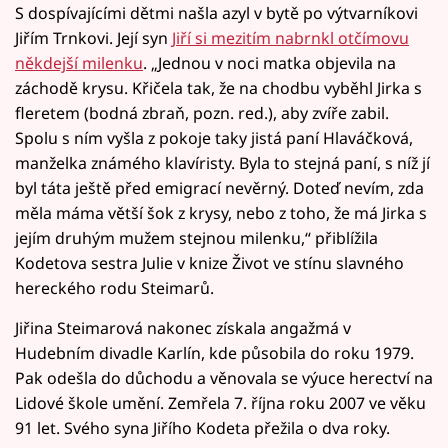
S dospívajícími dětmi našla azyl v bytě po výtvarníkovi
Jiřím Trnkovi. Její syn
Jiří si mezitím nabrnkl otčímovu
někdejší milenku
. „Jednou v noci matka objevila na
záchodě krysu. Křičela tak, že na chodbu vyběhl Jirka s
fleretem (bodná zbraň, pozn. red.), aby zvíře zabil.
Spolu s ním vyšla z pokoje taky jistá paní Hlaváčková,
manželka známého klavíristy. Byla to stejná paní, s níž jí
byl táta ještě před emigrací nevěrný. Doteď nevím, zda
měla máma větší šok z krysy, nebo z toho, že má Jirka s
jejím druhým mužem stejnou milenku,“ přiblížila
Kodetova sestra Julie v knize Život ve stínu slavného
hereckého rodu Steimarů.
Jiřina Steimarová nakonec získala angažmá v
Hudebním divadle Karlín, kde působila do roku 1979.
Pak odešla do důchodu a věnovala se výuce herectví na
Lidové škole umění. Zemřela 7. října roku 2007 ve věku
91 let. Svého syna Jiřího Kodeta přežila o dva roky.