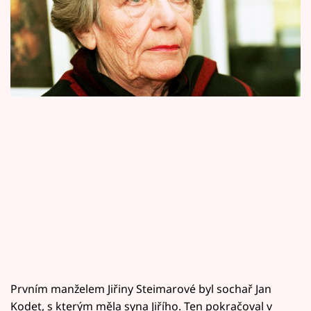
Horoskopy
manželství jí nevydrželo. Kvůli druhému muži
Sledujte prima+
dokonce přišla o všechno.
Filmový festival Karlovy Vary
Pořady
Mámy sobě
Přihlášení
Sledujte nás
Prvním manželem Jiřiny Steimarové byl sochař Jan
Kodet, s kterým měla syna Jiřího. Ten pokračoval v