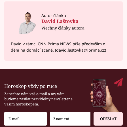
Autor článku
David Laštovka
Všechny články autora
David v rámci CNN Prima NEWS píše především o
dění na domácí scéně. (david.lastovka@iprima.cz)
Horoskop vždy po ruce
Zanechte nám váš e-mail a my vám
budeme zasílat pravidelný newsletter s
vaším horoskopem.
ODESLAT