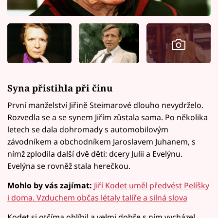
Syna přistihla při činu
První manželství Jiřině Steimarové dlouho nevydrželo.
Rozvedla se a se synem Jiřím zůstala sama. Po několika
letech se dala dohromady s automobilovým
závodníkem a obchodníkem Jaroslavem Juhanem, s
nímž zplodila další dvě děti: dcery Julii a Evelýnu.
Evelýna se rovněž stala herečkou.
Mohlo by vás zajímat:
Jiří Kodet uměl předvést Pelíšky
i doma. Vzduchem občas létaly talíře a silná slova
Kodet si otčíma oblíbil a velmi dobře s ním vycházel.