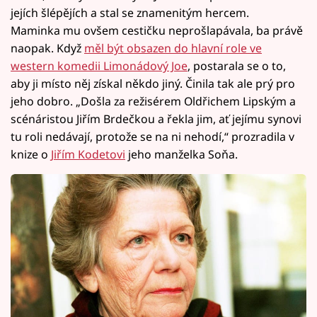
jejích šlépějích a stal se znamenitým hercem.
Maminka mu ovšem cestičku neprošlapávala, ba právě
naopak. Když
měl být obsazen do hlavní role ve
western komedii Limonádový Joe
, postarala se o to,
aby ji místo něj získal někdo jiný. Činila tak ale prý pro
jeho dobro. „Došla za režisérem Oldřichem Lipským a
scénáristou Jiřím Brdečkou a řekla jim, ať jejímu synovi
tu roli nedávají, protože se na ni nehodí,“ prozradila v
knize o
Jiřím Kodetovi
jeho manželka Soňa.