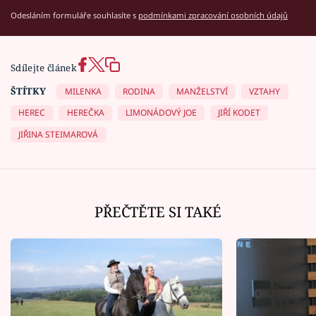
Odesláním formuláře souhlasíte s
podmínkami zpracování osobních údajů
Sdílejte článek
ŠTÍTKY
MILENKA
RODINA
MANŽELSTVÍ
VZTAHY
HEREC
HEREČKA
LIMONÁDOVÝ JOE
JIŘÍ KODET
JIŘINA STEIMAROVÁ
PŘEČTĚTE SI TAKÉ