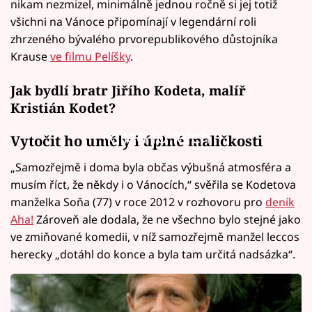
nikam nezmizel, minimálně jednou ročně si jej totiž
všichni na Vánoce připomínají v legendární roli
zhrzeného bývalého prvorepublikového důstojníka
Krause
ve filmu Pelíšky
.
Jak bydlí bratr Jiřího Kodeta, malíř
Kristián Kodet?
Failed to fetch
Vytočit ho uměly i úplné maličkosti
„Samozřejmě i doma byla občas výbušná atmosféra a
musím říct, že někdy i o Vánocích,“ svěřila se Kodetova
manželka Soňa (77) v roce 2012 v rozhovoru pro
deník
Aha!
Zároveň ale dodala, že ne všechno bylo stejné jako
ve zmiňované komedii, v níž samozřejmě manžel leccos
herecky „dotáhl do konce a byla tam určitá nadsázka“.