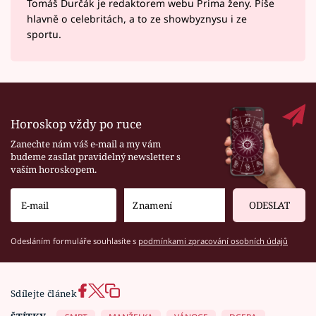
Tomáš Durčák je redaktorem webu Prima ženy. Píše
hlavně o celebritách, a to ze showbyznysu i ze
sportu.
Horoskop vždy po ruce
Zanechte nám váš e-mail a my vám
budeme zasílat pravidelný newsletter s
vaším horoskopem.
ODESLAT
Odesláním formuláře souhlasíte s
podmínkami zpracování osobních údajů
Sdílejte článek