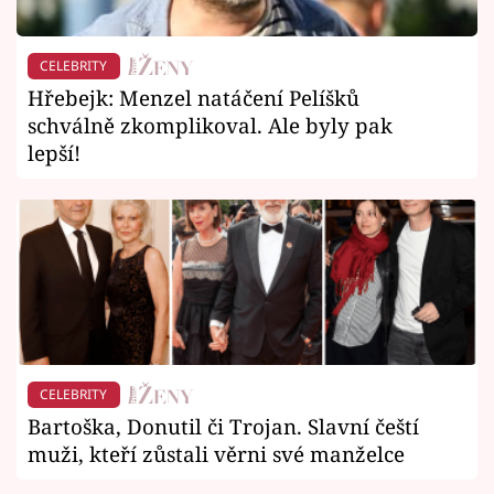
CELEBRITY
Hřebejk: Menzel natáčení Pelíšků
schválně zkomplikoval. Ale byly pak
lepší!
CELEBRITY
Bartoška, Donutil či Trojan. Slavní čeští
muži, kteří zůstali věrni své manželce