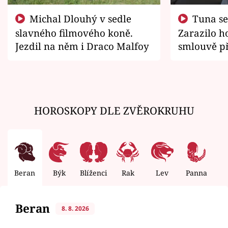
Michal Dlouhý v sedle
Tuna se chtěl vrátit domů.
slavného filmového koně.
Zarazilo ho
Jezdil na něm i Draco Malfoy
smlouvě př
zemřít
HOROSKOPY DLE ZVĚROKRUHU
Beran
Býk
Blíženci
Rak
Lev
Panna
V
Beran
8. 8. 2026