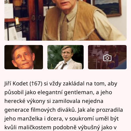
Horoskopy
Sledujte prima+
Filmový festival Karlovy Vary
Pořady
Mámy sobě
Přihlášení
Jiří Kodet (†67) si vždy zakládal na tom, aby
působil jako elegantní gentleman, a jeho
Sledujte nás
herecké výkony si zamilovala nejedna
generace filmových diváků. Jak ale prozradila
jeho manželka i dcera, v soukromí uměl být
kvůli maličkostem podobně výbušný jako v