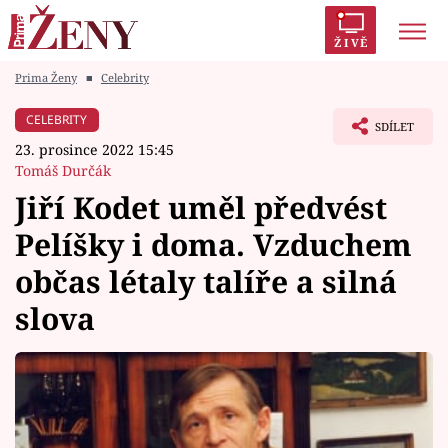
ŽIVĚ
Prima Ženy
■
Celebrity
Trendy:
Polabí
Inspekce
Prostřeno!
AYTO?
CELEBRITY
SDÍLET
Módní alarm
Zrádci
Proměny
23. prosince 2022 15:45
Tomáš Durčák
Jiří Kodet uměl předvést
Pelíšky i doma. Vzduchem
Témata
občas létaly talíře a silná
Celebrity
slova
Vztahy
Seriály