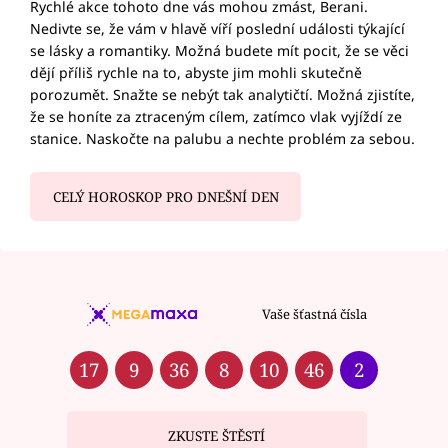
Rychlé akce tohoto dne vás mohou zmást, Berani.
Nedivte se, že vám v hlavě víří poslední události týkající
se lásky a romantiky. Možná budete mít pocit, že se věci
dějí příliš rychle na to, abyste jim mohli skutečně
porozumět. Snažte se nebýt tak analytičtí. Možná zjistíte,
že se honíte za ztraceným cílem, zatímco vlak vyjíždí ze
stanice. Naskočte na palubu a nechte problém za sebou.
CELÝ HOROSKOP PRO DNEŠNÍ DEN
Vaše šťastná čísla
17
9
36
8
10
46
2
ZKUSTE ŠTĚSTÍ