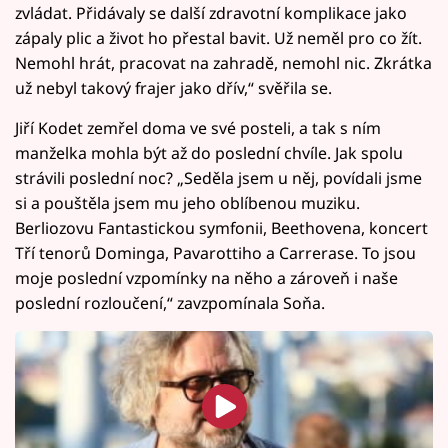
zvládat. Přidávaly se další zdravotní komplikace jako
zápaly plic a život ho přestal bavit. Už neměl pro co žít.
Nemohl hrát, pracovat na zahradě, nemohl nic. Zkrátka
už nebyl takový frajer jako dřív,“ svěřila se.
Jiří Kodet zemřel doma ve své posteli, a tak s ním
manželka mohla být až do poslední chvíle. Jak spolu
strávili poslední noc? „Seděla jsem u něj, povídali jsme
si a pouštěla jsem mu jeho oblíbenou muziku.
Berliozovu Fantastickou symfonii, Beethovena, koncert
Tří tenorů Dominga, Pavarottiho a Carrerase. To jsou
moje poslední vzpomínky na něho a zároveň i naše
poslední rozloučení,“ zavzpomínala Soňa.