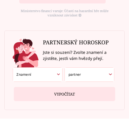
Ministerstvo financí varuje: Účastí na hazardní hře může
vzniknout závislost ⑱
PARTNERSKÝ HOROSKOP
Jste si souzení? Zvolte znamení a
zjistěte, jestli vám hvězdy přejí.
VYPOČÍTAT