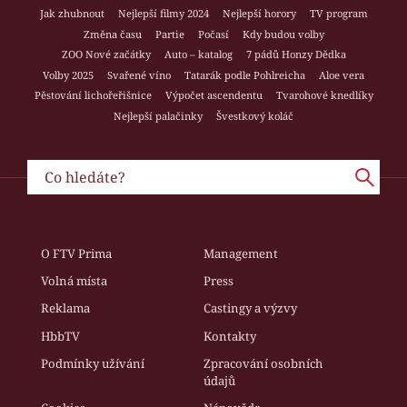
Jak zhubnout
Nejlepší filmy 2024
Nejlepší horory
TV program
Změna času
Partie
Počasí
Kdy budou volby
ZOO Nové začátky
Auto – katalog
7 pádů Honzy Dědka
Volby 2025
Svařené víno
Tatarák podle Pohlreicha
Aloe vera
Pěstování lichořeřišnice
Výpočet ascendentu
Tvarohové knedlíky
Nejlepší palačinky
Švestkový koláč
O FTV Prima
Management
Volná místa
Press
Reklama
Castingy a výzvy
HbbTV
Kontakty
Podmínky užívání
Zpracování osobních
údajů