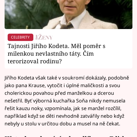
CELEBRITY
Tajnosti Jiřího Kodeta. Měl poměr s
milenkou nevlastního táty. Čím
terorizoval rodinu?
Jiřího Kodeta však také v soukromí dokázaly, podobně
jako pana Krause, vytočit i úplné maličkosti a svou
cholerickou povahou před manželkou a dcerou
nešetřil. Byť výborná kuchařka Soňa nikdy nemusela
řešit kauzu noky, vzpomínala, jak se manžel rozčílil,
například když se děti nevhodně zatvářily nebo když
nebyly u stolu v určitou dobu a musel na ně čekat.