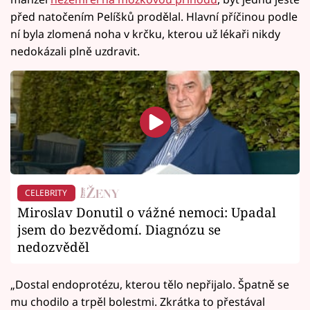
před natočením Pelíšků prodělal. Hlavní příčinou podle
ní byla zlomená noha v krčku, kterou už lékaři nikdy
nedokázali plně uzdravit.
CELEBRITY
Miroslav Donutil o vážné nemoci: Upadal
jsem do bezvědomí. Diagnózu se
nedozvěděl
„Dostal endoprotézu, kterou tělo nepřijalo. Špatně se
mu chodilo a trpěl bolestmi. Zkrátka to přestával