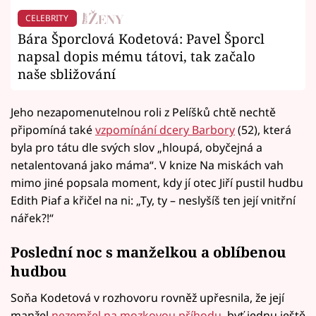
CELEBRITY
Bára Šporclová Kodetová: Pavel Šporcl
napsal dopis mému tátovi, tak začalo
naše sbližování
Jeho nezapomenutelnou roli z Pelíšků chtě nechtě
připomíná také
vzpomínání dcery Barbory
(52), která
byla pro tátu dle svých slov „hloupá, obyčejná a
netalentovaná jako máma“. V knize Na miskách vah
mimo jiné popsala moment, kdy jí otec Jiří pustil hudbu
Edith Piaf a křičel na ni: „Ty, ty – neslyšíš ten její vnitřní
nářek?!“
Poslední noc s manželkou a oblíbenou
hudbou
Soňa Kodetová v rozhovoru rovněž upřesnila, že její
manžel
nezemřel na mozkovou příhodu
, byť jednu ještě