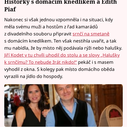
Historky s domácím knedlíkem a Edith
Piaf
Nakonec si však jednou vzpomněla i na situaci, kdy
měla svému muži a hostům z řad kamarádů
z divadelního souboru připravit
srnčí na smetaně
s domácím knedlíkem. Ten však nestihla uvařit, a tak
mu nabídla, že by místo něj podávala rýži nebo halušky.
Jiří Kodet v tu chvíli uhodil do stolu a se slovy „Halušky
k srnčímu? To nebude žrát nikdo!“
pekáč i s masem
vyhodil z okna. S kolegy pak místo domácího oběda
vyrazili na jídlo do hospody.