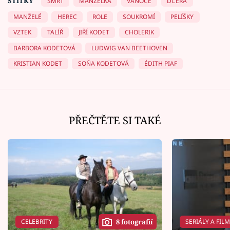
ŠTÍTKY
SMRT
MANŽELKA
VÁNOCE
DCERA
MANŽELÉ
HEREC
ROLE
SOUKROMÍ
PELÍŠKY
VZTEK
TALÍŘ
JIŘÍ KODET
CHOLERIK
BARBORA KODETOVÁ
LUDWIG VAN BEETHOVEN
KRISTIAN KODET
SOŇA KODETOVÁ
ÉDITH PIAF
PŘEČTĚTE SI TAKÉ
CELEBRITY
SERIÁLY A FIL
8 fotografií