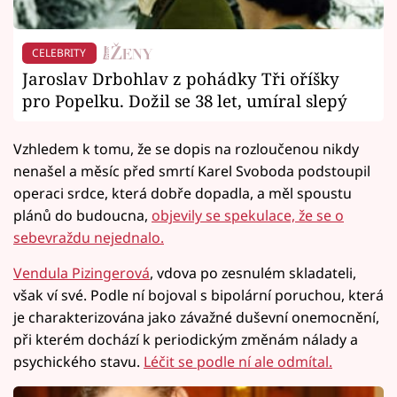
CELEBRITY
Jaroslav Drbohlav z pohádky Tři oříšky
pro Popelku. Dožil se 38 let, umíral slepý
Vzhledem k tomu, že se dopis na rozloučenou nikdy
nenašel a měsíc před smrtí Karel Svoboda podstoupil
operaci srdce, která dobře dopadla, a měl spoustu
plánů do budoucna,
objevily se spekulace, že se o
sebevraždu nejednalo.
Vendula Pizingerová
, vdova po zesnulém skladateli,
však ví své. Podle ní bojoval s bipolární poruchou, která
je charakterizována jako závažné duševní onemocnění,
při kterém dochází k periodickým změnám nálady a
psychického stavu.
Léčit se podle ní ale odmítal.