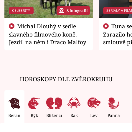
CELEBRITY
SERIÁLY A FIL
8 fotografií
Michal Dlouhý v sedle
Tuna se chtěl vrátit domů.
slavného filmového koně.
Zarazilo ho
Jezdil na něm i Draco Malfoy
smlouvě př
zemřít
HOROSKOPY DLE ZVĚROKRUHU
Beran
Býk
Blíženci
Rak
Lev
Panna
V