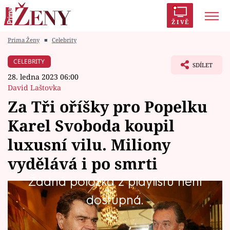
ŽIVĚ
Prima Ženy
■
Celebrity
Trendy:
Polabí
Inspekce
Prostřeno!
AYTO?
CELEBRITY
SDÍLET
Módní alarm
Zrádci
Proměny
28. ledna 2023 06:00
David Laštovka
Za Tři oříšky pro Popelku
Karel Svoboda koupil
Témata
luxusní vilu. Miliony
Celebrity
vydělává i po smrti
Žádná položka z playlistu není
Vztahy
Před šestnácti lety spáchal sebevraždu
dostupná.
Seriály
hudební skladatel Karel Svoboda. Autor
desítky slavných hitů, které se proslavily nejen