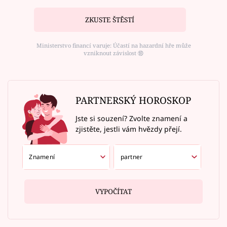
ZKUSTE ŠTĚSTÍ
Ministerstvo financí varuje: Účastí na hazardní hře může
vzniknout závislost ⑱
PARTNERSKÝ HOROSKOP
Jste si souzení? Zvolte znamení a
zjistěte, jestli vám hvězdy přejí.
VYPOČÍTAT