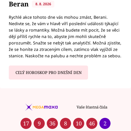
Beran
8. 8. 2026
Rychlé akce tohoto dne vás mohou zmást, Berani.
Nedivte se, že vám v hlavě víří poslední události týkající
se lásky a romantiky. Možná budete mít pocit, že se věci
dějí příliš rychle na to, abyste jim mohli skutečně
porozumět. Snažte se nebýt tak analytičtí. Možná zjistíte,
že se honíte za ztraceným cílem, zatímco vlak vyjíždí ze
stanice. Naskočte na palubu a nechte problém za sebou.
CELÝ HOROSKOP PRO DNEŠNÍ DEN
Vaše šťastná čísla
17
9
36
8
10
46
2