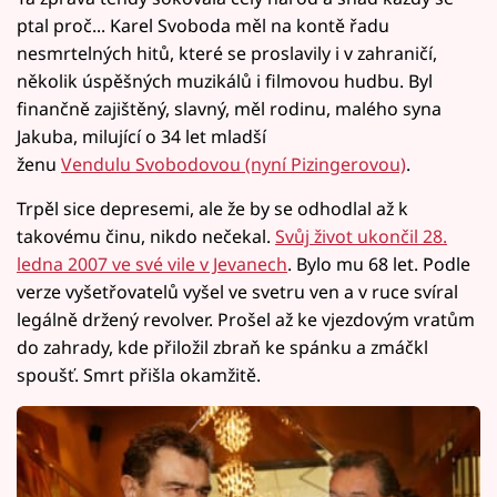
ptal proč... Karel Svoboda měl na kontě řadu
nesmrtelných hitů, které se proslavily i v zahraničí,
několik úspěšných muzikálů i filmovou hudbu. Byl
finančně zajištěný, slavný, měl rodinu, malého syna
Jakuba, milující o 34 let mladší
ženu
Vendulu Svobodovou (nyní Pizingerovou)
.
Trpěl sice depresemi, ale že by se odhodlal až k
takovému činu, nikdo nečekal.
Svůj život ukončil 28.
ledna 2007 ve své vile v Jevanech
. Bylo mu 68 let. Podle
verze vyšetřovatelů vyšel ve svetru ven a v ruce svíral
legálně držený revolver. Prošel až ke vjezdovým vratům
do zahrady, kde přiložil zbraň ke spánku a zmáčkl
spoušť. Smrt přišla okamžitě.