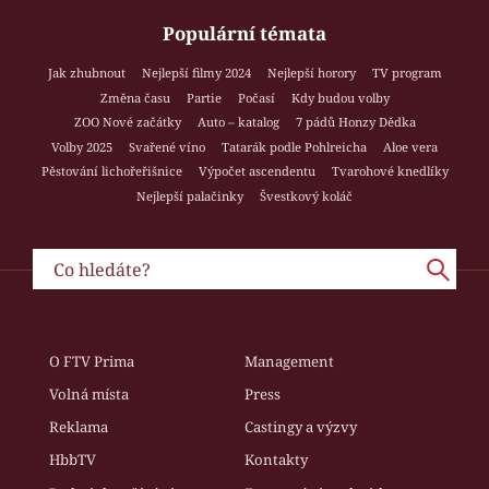
Populární témata
Jak zhubnout
Nejlepší filmy 2024
Nejlepší horory
TV program
Změna času
Partie
Počasí
Kdy budou volby
ZOO Nové začátky
Auto – katalog
7 pádů Honzy Dědka
Volby 2025
Svařené víno
Tatarák podle Pohlreicha
Aloe vera
Pěstování lichořeřišnice
Výpočet ascendentu
Tvarohové knedlíky
Nejlepší palačinky
Švestkový koláč
O FTV Prima
Management
Volná místa
Press
Reklama
Castingy a výzvy
HbbTV
Kontakty