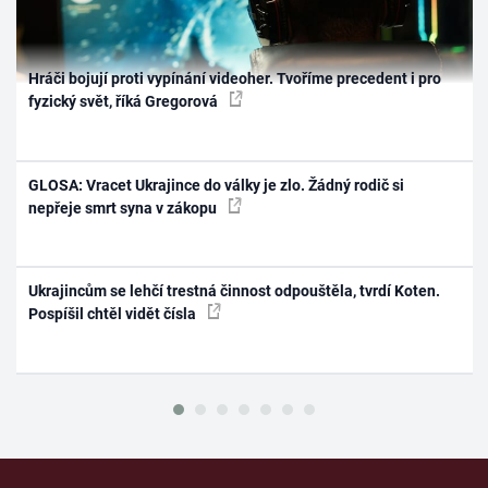
Hráči bojují proti vypínání videoher. Tvoříme precedent i pro
fyzický svět, říká Gregorová
GLOSA: Vracet Ukrajince do války je zlo. Žádný rodič si
nepřeje smrt syna v zákopu
Ukrajincům se lehčí trestná činnost odpouštěla, tvrdí Koten.
Pospíšil chtěl vidět čísla