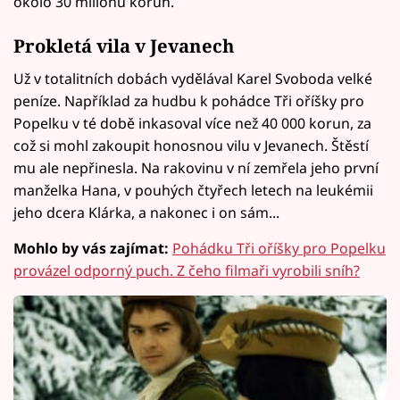
okolo 30 milionů korun.
Prokletá vila v Jevanech
Už v totalitních dobách vydělával Karel Svoboda velké
peníze. Například za hudbu k pohádce Tři oříšky pro
Popelku v té době inkasoval více než 40 000 korun, za
což si mohl zakoupit honosnou vilu v Jevanech. Štěstí
mu ale nepřinesla. Na rakovinu v ní zemřela jeho první
manželka Hana, v pouhých čtyřech letech na leukémii
jeho dcera Klárka, a nakonec i on sám...
Mohlo by vás zajímat:
Pohádku Tři oříšky pro Popelku
provázel odporný puch. Z čeho filmaři vyrobili sníh?