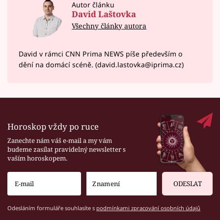
Autor článku
David Laštovka
Všechny články autora
David v rámci CNN Prima NEWS píše především o
dění na domácí scéně. (david.lastovka@iprima.cz)
Horoskop vždy po ruce
Zanechte nám váš e-mail a my vám
budeme zasílat pravidelný newsletter s
vaším horoskopem.
ODESLAT
Odesláním formuláře souhlasíte s
podmínkami zpracování osobních údajů