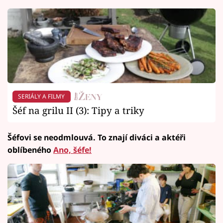
SERIÁLY A FILMY
Šéf na grilu II (3): Tipy a triky
Šéfovi se neodmlouvá. To znají diváci a aktéři
oblíbeného
Ano, šéfe!