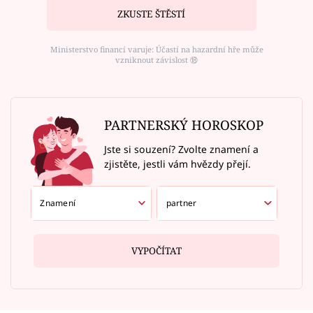
ZKUSTE ŠTĚSTÍ
Ministerstvo financí varuje: Účastí na hazardní hře může
vzniknout závislost ⑱
PARTNERSKÝ HOROSKOP
Jste si souzení? Zvolte znamení a
zjistěte, jestli vám hvězdy přejí.
VYPOČÍTAT