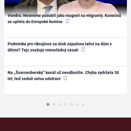
Vondra: Nesmíme působit jako magnet na migranty. Konečná
se opřela do Evropské komise
Podmínka pro Ukrajince za útok zápalnou lahví na dům s
dětmi? Tejc zvažuje mimořádný zásah
Na „Švarcenberský“ kanál už neodbočíte. Chyba vydržela 30
let, teď ceduli celou odstraní