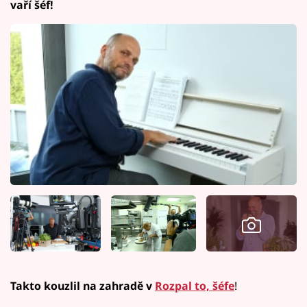
vaří šéf!
Takto kouzlil na zahradě v
Rozpal to, šéfe
!