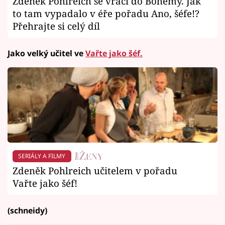
Zdeněk Pohlreich se vrací do Bohémy. Jak
to tam vypadalo v éře pořadu Ano, šéfe!?
Přehrajte si celý díl
Jako velký učitel
ve
Vařte jako šéf.
SERIÁLY A FILMY
Zdeněk Pohlreich učitelem v pořadu
Vařte jako šéf!
(schneidy)