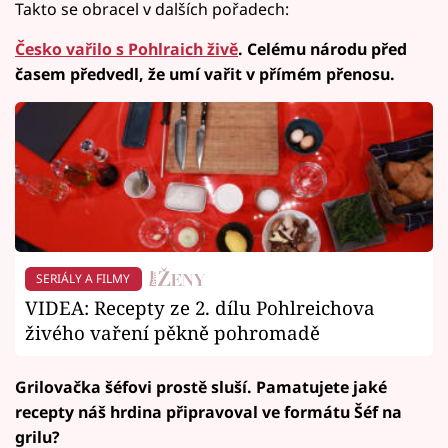
Takto se obracel v dalších pořadech:
Česko vařilo s Pohlraich živě
. Celému národu před
časem předvedl, že umí vařit v přímém přenosu.
SERIÁLY A FILMY
VIDEA: Recepty ze 2. dílu Pohlreichova
živého vaření pěkně pohromadě
Grilovačka šéfovi prostě sluší. Pamatujete jaké
recepty náš hrdina připravoval ve formátu Šéf na
grilu?