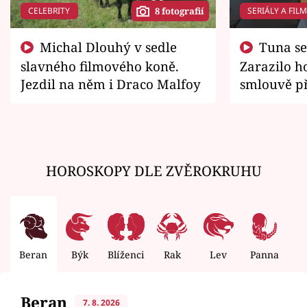
CELEBRITY
SERIÁLY A FIL
8 fotografií
Michal Dlouhý v sedle
Tuna se chtěl vrátit domů.
slavného filmového koně.
Zarazilo ho
Jezdil na něm i Draco Malfoy
smlouvě př
zemřít
HOROSKOPY DLE ZVĚROKRUHU
Beran
Býk
Blíženci
Rak
Lev
Panna
V
Beran
7. 8. 2026