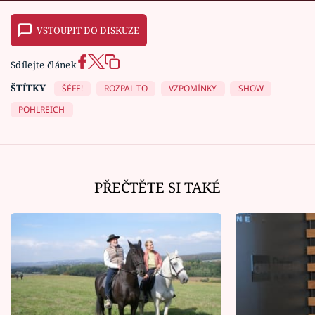
VSTOUPIT DO DISKUZE
Sdílejte článek
ŠTÍTKY
ŠÉFE!
ROZPAL TO
VZPOMÍNKY
SHOW
POHLREICH
PŘEČTĚTE SI TAKÉ