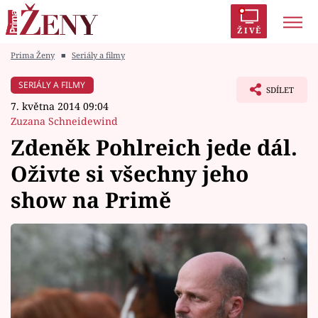
ŽIVĚ
Prima Ženy
■
Seriály a filmy
Trendy:
Polabí
Inspekce
Prostřeno!
AYTO?
SERIÁLY A FILMY
SDÍLET
Módní alarm
Zrádci
Proměny
7. května 2014 09:04
Zuzana Schneidewind
Zdeněk Pohlreich jede dál.
Oživte si všechny jeho
Témata
show na Primě
Celebrity
Vztahy
Seriály