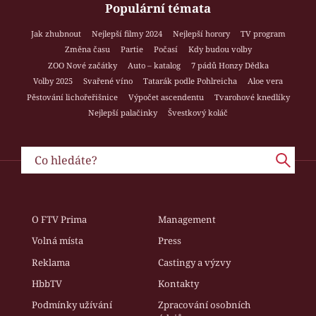
Populární témata
Jak zhubnout
Nejlepší filmy 2024
Nejlepší horory
TV program
Změna času
Partie
Počasí
Kdy budou volby
ZOO Nové začátky
Auto – katalog
7 pádů Honzy Dědka
Volby 2025
Svařené víno
Tatarák podle Pohlreicha
Aloe vera
Pěstování lichořeřišnice
Výpočet ascendentu
Tvarohové knedlíky
Nejlepší palačinky
Švestkový koláč
O FTV Prima
Management
Volná místa
Press
Reklama
Castingy a výzvy
HbbTV
Kontakty
Podmínky užívání
Zpracování osobních