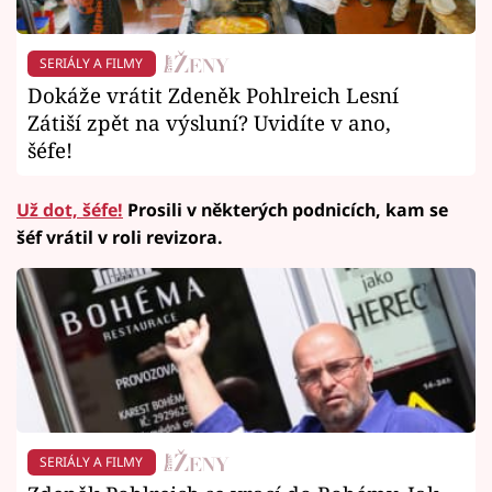
SERIÁLY A FILMY
Dokáže vrátit Zdeněk Pohlreich Lesní
Zátiší zpět na výsluní? Uvidíte v ano,
šéfe!
Už dot, šéfe!
Prosili v některých podnicích, kam se
šéf vrátil v roli revizora.
SERIÁLY A FILMY