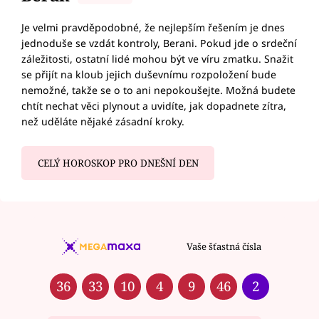
Je velmi pravděpodobné, že nejlepším řešením je dnes
jednoduše se vzdát kontroly, Berani. Pokud jde o srdeční
záležitosti, ostatní lidé mohou být ve víru zmatku. Snažit
se přijít na kloub jejich duševnímu rozpoložení bude
nemožné, takže se o to ani nepokoušejte. Možná budete
chtít nechat věci plynout a uvidíte, jak dopadnete zítra,
než uděláte nějaké zásadní kroky.
CELÝ HOROSKOP PRO DNEŠNÍ DEN
Vaše šťastná čísla
36
33
10
4
9
46
2