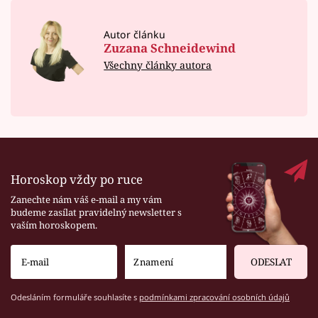
Autor článku
Zuzana Schneidewind
Všechny články autora
Horoskop vždy po ruce
Zanechte nám váš e-mail a my vám
budeme zasílat pravidelný newsletter s
vaším horoskopem.
ODESLAT
Odesláním formuláře souhlasíte s
podmínkami zpracování osobních údajů