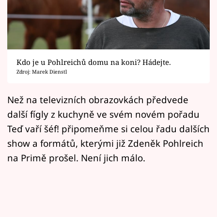
Horoskopy
Sledujte prima+
Filmový festival Karlovy Vary
Kdo je u Pohlreichů domu na koni? Hádejte.
Pořady
Zdroj: Marek Dienstl
Mámy sobě
Než na televizních obrazovkách předvede
další fígly z kuchyně ve svém novém pořadu
Přihlášení
Teď vaří šéf! připomeňme si celou řadu dalších
show a formátů, kterými již Zdeněk Pohlreich
na Primě prošel. Není jich málo.
Sledujte nás