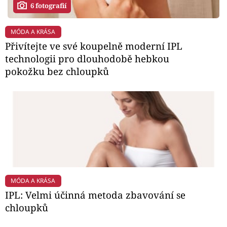
6 fotografií
MÓDA A KRÁSA
Přivítejte ve své koupelně moderní IPL
technologii pro dlouhodobě hebkou
pokožku bez chloupků
MÓDA A KRÁSA
IPL: Velmi účinná metoda zbavování se
chloupků