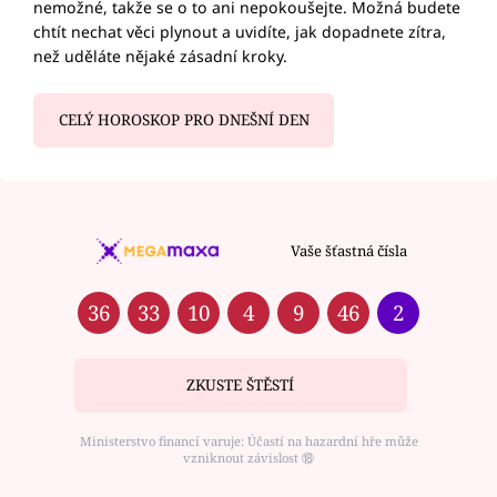
nemožné, takže se o to ani nepokoušejte. Možná budete
chtít nechat věci plynout a uvidíte, jak dopadnete zítra,
než uděláte nějaké zásadní kroky.
CELÝ HOROSKOP PRO DNEŠNÍ DEN
Vaše šťastná čísla
36
33
10
4
9
46
2
ZKUSTE ŠTĚSTÍ
Ministerstvo financí varuje: Účastí na hazardní hře může
vzniknout závislost ⑱