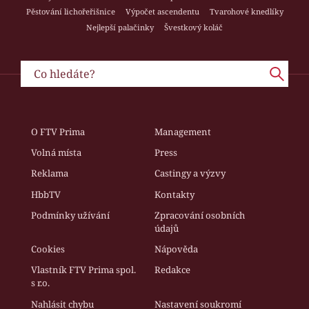
Pěstování lichořeřišnice
Výpočet ascendentu
Tvarohové knedlíky
Nejlepší palačinky
Švestkový koláč
O FTV Prima
Management
Volná místa
Press
Reklama
Castingy a výzvy
HbbTV
Kontakty
Podmínky užívání
Zpracování osobních
údajů
Cookies
Nápověda
Vlastník FTV Prima spol.
Redakce
s r.o.
Nahlásit chybu
Nastavení soukromí