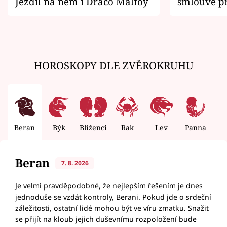
Jezdil na něm i Draco Malfoy
smlouvě př
zemřít
HOROSKOPY DLE ZVĚROKRUHU
Beran
Býk
Blíženci
Rak
Lev
Panna
V
Beran
7. 8. 2026
Je velmi pravděpodobné, že nejlepším řešením je dnes
jednoduše se vzdát kontroly, Berani. Pokud jde o srdeční
záležitosti, ostatní lidé mohou být ve víru zmatku. Snažit
se přijít na kloub jejich duševnímu rozpoložení bude