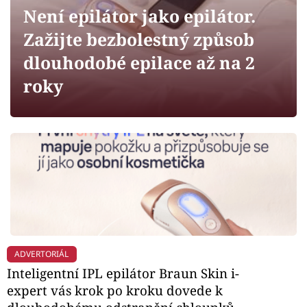
Horoskopy
Není epilátor jako epilátor.
Sledujte prima+
Zažijte bezbolestný způsob
dlouhodobé epilace až na 2
Filmový festival Karlovy Vary
roky
Pořady
Mámy sobě
Přihlášení
Sledujte nás
ADVERTORIÁL
Inteligentní IPL epilátor Braun Skin i-
expert vás krok po kroku dovede k