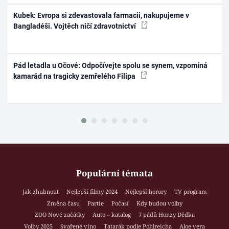
Kubek: Evropa si zdevastovala farmacii, nakupujeme v
Bangladéši. Vojtěch ničí zdravotnictví
Pád letadla u Očové: Odpočívejte spolu se synem, vzpomíná
kamarád na tragicky zemřelého Filipa
Populární témata
Jak zhubnout
Nejlepší filmy 2024
Nejlepší horory
TV program
Změna času
Partie
Počasí
Kdy budou volby
ZOO Nové začátky
Auto – katalog
7 pádů Honzy Dědka
Volby 2025
Svařené víno
Tatarák podle Pohlreicha
Aloe vera