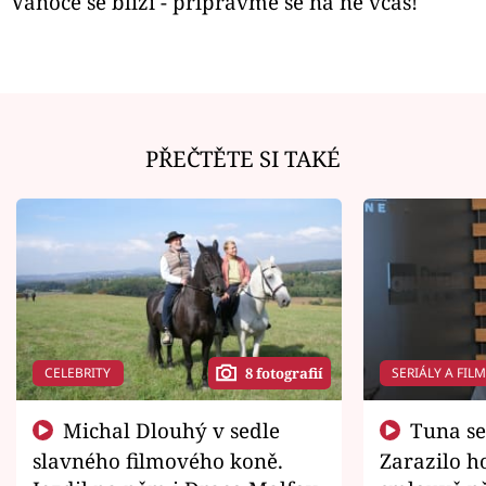
Vánoce se blíží - připravme se na ně včas!
PŘEČTĚTE SI TAKÉ
CELEBRITY
SERIÁLY A FIL
8 fotografií
Michal Dlouhý v sedle
Tuna se chtěl vrátit domů.
slavného filmového koně.
Zarazilo ho