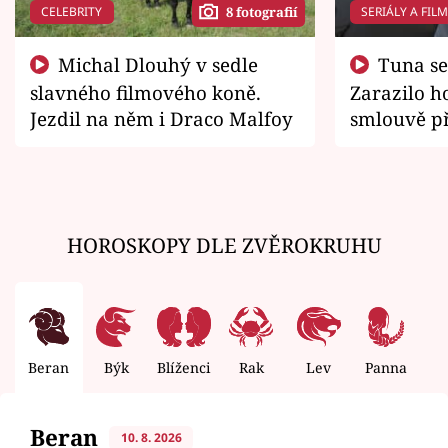
CELEBRITY
SERIÁLY A FIL
8 fotografií
Michal Dlouhý v sedle
Tuna se chtěl vrátit domů.
slavného filmového koně.
Zarazilo ho
Jezdil na něm i Draco Malfoy
smlouvě př
zemřít
HOROSKOPY DLE ZVĚROKRUHU
Beran
Býk
Blíženci
Rak
Lev
Panna
V
Beran
10. 8. 2026