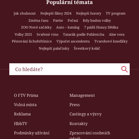
Populární témata
Jak zhubnout
Nejlepší filmy 2024
Nejlepší horory
TV program
Změna času
Partie
Počasí
Kdy budou volby
ZOO Nové začátky
Auto – katalog
7 pádů Honzy Dědka
Volby 2025
Svařené víno
Tatarák podle Pohlreicha
Aloe vera
Pěstování lichořeřišnice
Výpočet ascendentu
Tvarohové knedlíky
Nejlepší palačinky
Švestkový koláč
O FTV Prima
Management
Volná místa
Press
Reklama
Castingy a výzvy
HbbTV
Kontakty
Podmínky užívání
Zpracování osobních
údajů