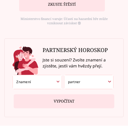
ZKUSTE ŠTĚSTÍ
Ministerstvo financí varuje: Účastí na hazardní hře může
vzniknout závislost ⑱
PARTNERSKÝ HOROSKOP
Jste si souzení? Zvolte znamení a
zjistěte, jestli vám hvězdy přejí.
VYPOČÍTAT