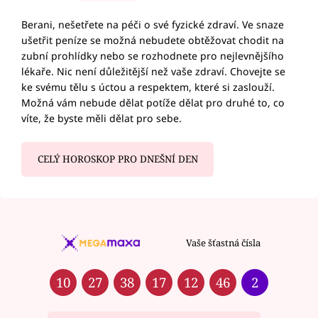
Berani, nešetřete na péči o své fyzické zdraví. Ve snaze
ušetřit peníze se možná nebudete obtěžovat chodit na
zubní prohlídky nebo se rozhodnete pro nejlevnějšího
lékaře. Nic není důležitější než vaše zdraví. Chovejte se
ke svému tělu s úctou a respektem, které si zaslouží.
Možná vám nebude dělat potíže dělat pro druhé to, co
víte, že byste měli dělat pro sebe.
CELÝ HOROSKOP PRO DNEŠNÍ DEN
Vaše šťastná čísla
10
27
38
17
12
46
2