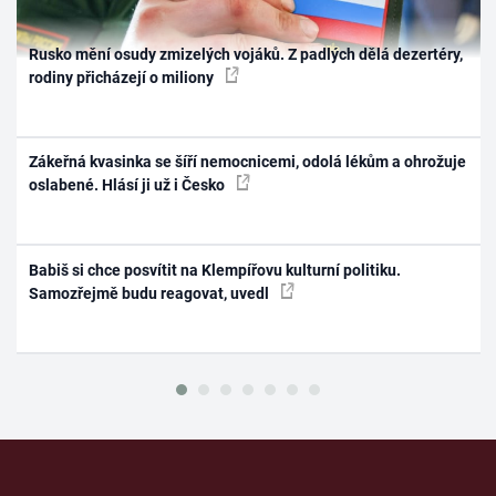
Rusko mění osudy zmizelých vojáků. Z padlých dělá dezertéry,
rodiny přicházejí o miliony
Zákeřná kvasinka se šíří nemocnicemi, odolá lékům a ohrožuje
oslabené. Hlásí ji už i Česko
Babiš si chce posvítit na Klempířovu kulturní politiku.
Samozřejmě budu reagovat, uvedl