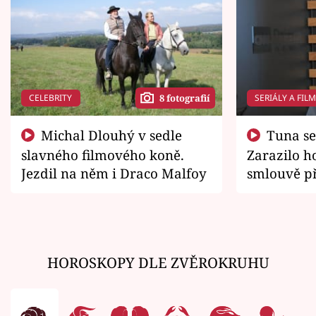
CELEBRITY
SERIÁLY A FIL
8 fotografií
Michal Dlouhý v sedle
Tuna se chtěl vrátit domů.
slavného filmového koně.
Zarazilo ho
Jezdil na něm i Draco Malfoy
smlouvě př
zemřít
HOROSKOPY DLE ZVĚROKRUHU