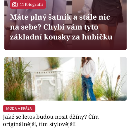
Horoskopy
11 fotografií
Sledujte prima+
Máte plný šatník a stále nic
na sebe? Chybí vám tyto
Filmový festival Karlovy Vary
základní kousky za hubičku
Pořady
Mámy sobě
Přihlášení
Sledujte nás
MÓDA A KRÁSA
Jaké se letos budou nosit džíny? Čím
originálnější, tím stylovější!