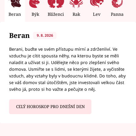
Beran
Býk
Blíženci
Rak
Lev
Panna
V
Beran
9. 8. 2026
Berani, buďte ve svém přístupu mírní a zdrženliví. Ve
vzduchu je cítit spousta něhy, na kterou byste se měli
naladit a užívat si ji. Udělejte něco pro zlepšení svého
domova. Usmiřte se s lidmi, se kterými žijete, a vyčistěte
vzduch, aby vztahy byly v budoucnu klidné. Do toho, aby
se váš domov stal útočištěm, jste investovali velkou část
svého já, proto si ho važte a pečujte o něj.
CELÝ HOROSKOP PRO DNEŠNÍ DEN