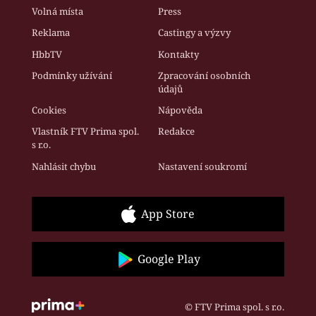
Volná místa
Press
Reklama
Castingy a výzvy
HbbTV
Kontakty
Podmínky užívání
Zpracování osobních
údajů
Cookies
Nápověda
Vlastník FTV Prima spol.
Redakce
s r.o.
Nahlásit chybu
Nastavení soukromí
App Store
Google Play
© FTV Prima spol. s r.o.