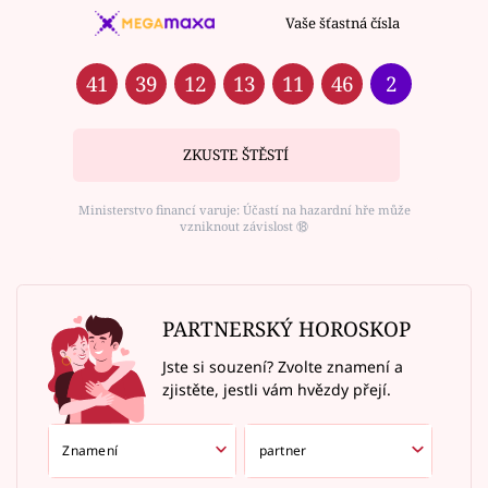
Vaše šťastná čísla
41
39
12
13
11
46
2
ZKUSTE ŠTĚSTÍ
Ministerstvo financí varuje: Účastí na hazardní hře může
vzniknout závislost ⑱
PARTNERSKÝ HOROSKOP
Jste si souzení? Zvolte znamení a
zjistěte, jestli vám hvězdy přejí.