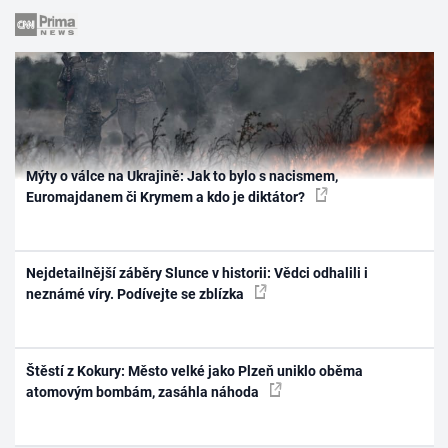
Mýty o válce na Ukrajině: Jak to bylo s nacismem,
Euromajdanem či Krymem a kdo je diktátor?
Nejdetailnější záběry Slunce v historii: Vědci odhalili i
neznámé víry. Podívejte se zblízka
Štěstí z Kokury: Město velké jako Plzeň uniklo oběma
atomovým bombám, zasáhla náhoda