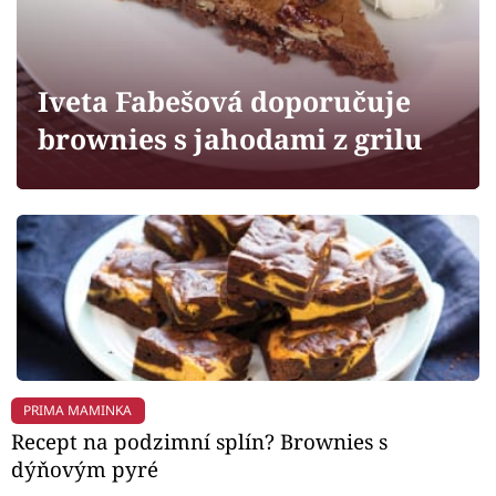
Horoskopy
Sledujte prima+
Iveta Fabešová doporučuje
Filmový festival Karlovy Vary
brownies s jahodami z grilu
Pořady
Mámy sobě
Přihlášení
Sledujte nás
PRIMA MAMINKA
Recept na podzimní splín? Brownies s
dýňovým pyré