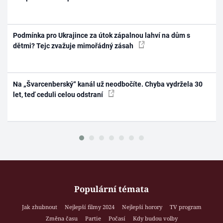
Podmínka pro Ukrajince za útok zápalnou lahví na dům s
dětmi? Tejc zvažuje mimořádný zásah
Na „Švarcenberský“ kanál už neodbočíte. Chyba vydržela 30
let, teď ceduli celou odstraní
Populární témata
Jak zhubnout
Nejlepší filmy 2024
Nejlepší horory
TV program
Změna času
Partie
Počasí
Kdy budou volby