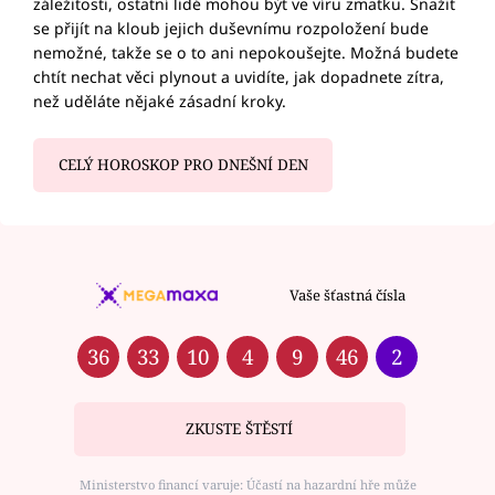
záležitosti, ostatní lidé mohou být ve víru zmatku. Snažit
se přijít na kloub jejich duševnímu rozpoložení bude
nemožné, takže se o to ani nepokoušejte. Možná budete
chtít nechat věci plynout a uvidíte, jak dopadnete zítra,
než uděláte nějaké zásadní kroky.
CELÝ HOROSKOP PRO DNEŠNÍ DEN
Vaše šťastná čísla
36
33
10
4
9
46
2
ZKUSTE ŠTĚSTÍ
Ministerstvo financí varuje: Účastí na hazardní hře může