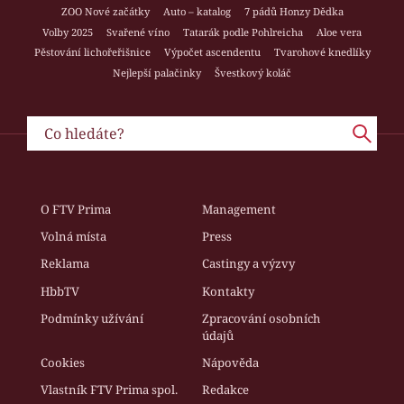
ZOO Nové začátky
Auto – katalog
7 pádů Honzy Dědka
Volby 2025
Svařené víno
Tatarák podle Pohlreicha
Aloe vera
Pěstování lichořeřišnice
Výpočet ascendentu
Tvarohové knedlíky
Nejlepší palačinky
Švestkový koláč
O FTV Prima
Management
Volná místa
Press
Reklama
Castingy a výzvy
HbbTV
Kontakty
Podmínky užívání
Zpracování osobních
údajů
Cookies
Nápověda
Vlastník FTV Prima spol.
Redakce