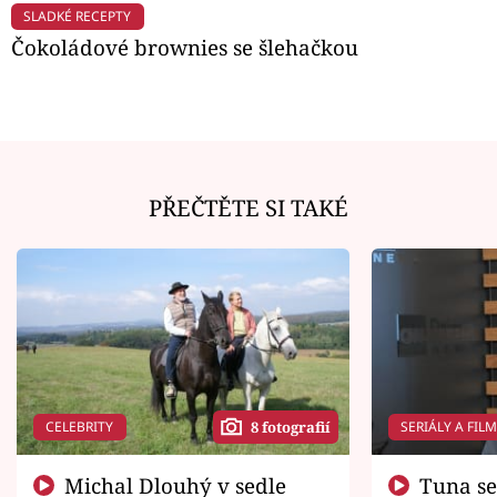
SLADKÉ RECEPTY
Čokoládové brownies se šlehačkou
PŘEČTĚTE SI TAKÉ
CELEBRITY
SERIÁLY A FIL
8 fotografií
Michal Dlouhý v sedle
Tuna se chtěl vrátit domů.