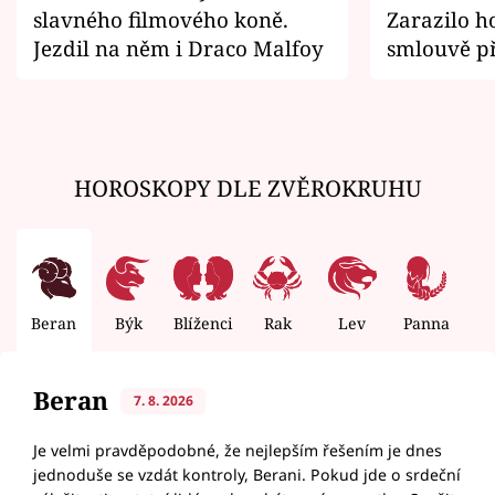
slavného filmového koně.
Zarazilo ho
Jezdil na něm i Draco Malfoy
smlouvě př
zemřít
HOROSKOPY DLE ZVĚROKRUHU
Beran
Býk
Blíženci
Rak
Lev
Panna
V
Beran
7. 8. 2026
Je velmi pravděpodobné, že nejlepším řešením je dnes
jednoduše se vzdát kontroly, Berani. Pokud jde o srdeční