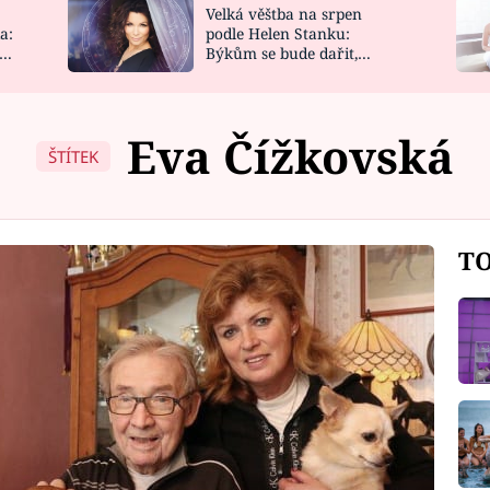
Velká věštba na srpen
NOVINKY
ZAHRADA
a:
podle Helen Stanku:
y
Býkům se bude dařit,
VIDEORECEPTY
DESIGN
Vodnáře čeká jízda
Eva Čížkovská
ŠTÍTEK
TO