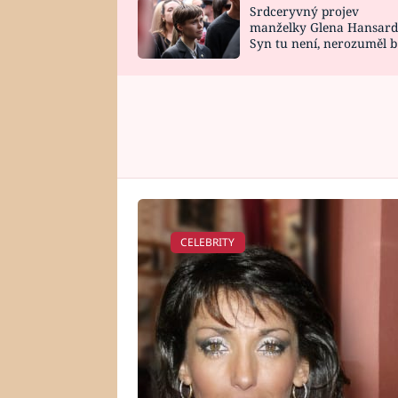
Srdceryvný projev
SNÁŘ
CELEBRITY
manželky Glena Hansard
Syn tu není, nerozuměl b
HOROSKOP NA
VAŘENÍ
tomu, vysvětlila
ROK 2023
CELEBRITY