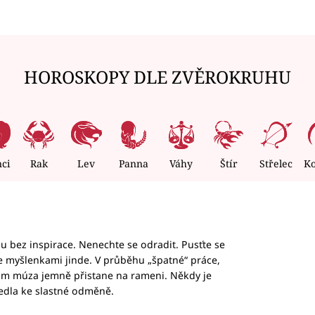
HOROSKOPY DLE ZVĚROKRUHU
nci
Rak
Lev
Panna
Váhy
Štír
Střelec
K
hu bez inspirace. Nenechte se odradit. Pusťte se
te myšlenkami jinde. V průběhu „špatné“ práce,
vám múza jemně přistane na rameni. Někdy je
vedla ke slastné odměně.