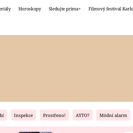
eriály
Horoskopy
Sledujte prima+
Filmový festival Karl
Celebrity
Recept
MÓDA A KRÁSA
HLAVNÍ JÍ
VZTAHY A SEX
SLADKÉ
PRIMA MAMINKA
ZDRAVÉ
bí
Inspekce
Prostřeno!
AYTO?
Módní alarm
Fresh
Living
RECEPTY
BYDLENÍ