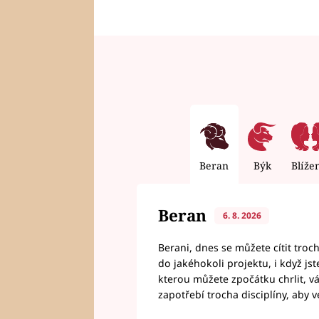
Beran
Býk
Blíže
Beran
6. 8. 2026
Berani, dnes se můžete cítit troc
do jakéhokoli projektu, i když js
kterou můžete zpočátku chrlit, 
zapotřebí trocha disciplíny, aby 