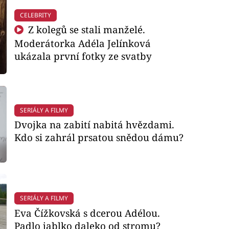
CELEBRITY
Z kolegů se stali manželé.
Moderátorka Adéla Jelínková
ukázala první fotky ze svatby
SERIÁLY A FILMY
Dvojka na zabití nabitá hvězdami.
Kdo si zahrál prsatou snědou dámu?
SERIÁLY A FILMY
Eva Čížkovská s dcerou Adélou.
Padlo jablko daleko od stromu?