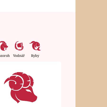
ozoroh
Vodnář
Ryby