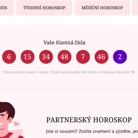
DEN
TÝDENNÍ HOROSKOP
MĚSÍČNÍ HOROSKOP
Vaše šťastná čísla
6
15
34
48
7
46
2
Ministerstvo financí varuje: Účastí na hazardní hře může vzniknout závislost ⑱
PARTNERSKÝ HOROSKOP
Jste si souzení? Zvolte znamení a zjistěte, je