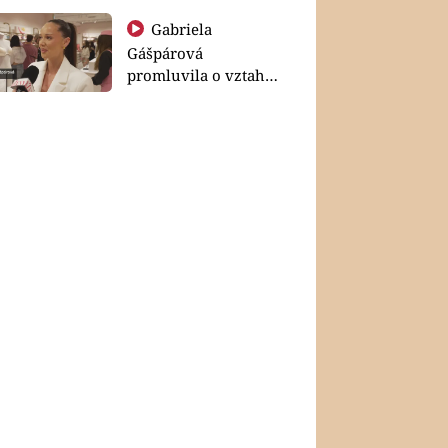
Gabriela
Gášpárová
promluvila o vztahu
a zakládání rodiny