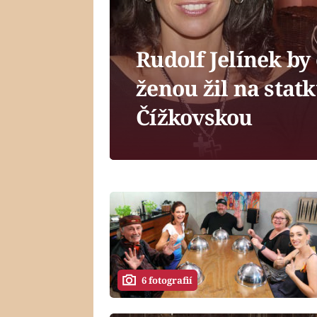
Rudolf Jelínek by 
ženou žil na statk
Čížkovskou
6 fotografií