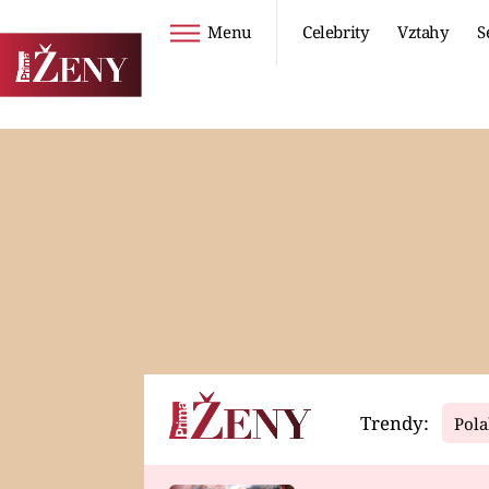
Menu
Celebrity
Vztahy
S
Seriály
Životní styl
ZOO
DIETY A HUBNUTÍ
PROSTŘENO!
CESTOVÁNÍ A
DOVOLENÁ
DUCH
ZDRAVÍ
Trendy:
Pola
Horoskopy
Video
ASTROČLÁNKY
SERIÁLY