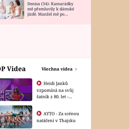
Denisa (34): Kamarádky
mě přemluvily k dámské
jízdě. Manžel mě po
návratu zaskočil
P Videa
Všechna videa
Heidi Janků
vzpomíná na svůj
šatník z 80. let -
Shopaholičky
AYTO - Za scénou
natáčení v Thajsku