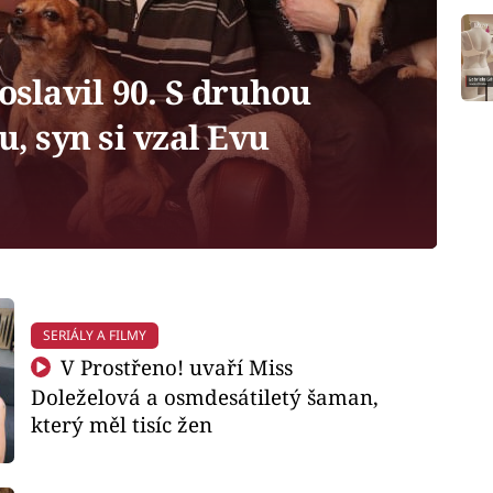
oslavil 90. S druhou
u, syn si vzal Evu
SERIÁLY A FILMY
V Prostřeno! uvaří Miss
Doleželová a osmdesátiletý šaman,
který měl tisíc žen