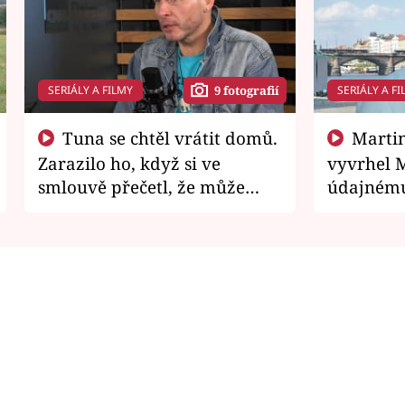
SERIÁLY A FILMY
SERIÁLY A FI
9 fotografií
Tuna se chtěl vrátit domů.
Martin Písařík jako
Zarazilo ho, když si ve
vyvrhel 
smlouvě přečetl, že může
údajnému
zemřít
je v nemil