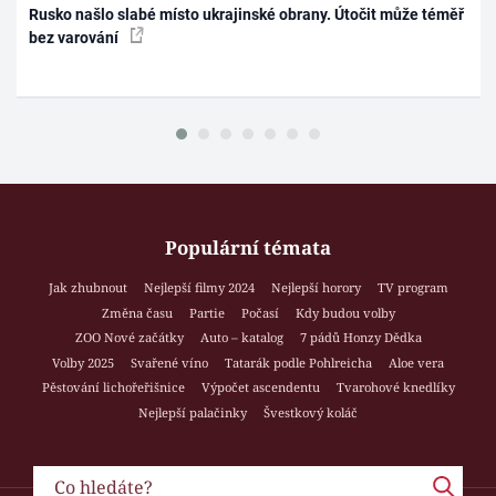
Rusko našlo slabé místo ukrajinské obrany. Útočit může téměř
bez varování
Populární témata
Jak zhubnout
Nejlepší filmy 2024
Nejlepší horory
TV program
Změna času
Partie
Počasí
Kdy budou volby
ZOO Nové začátky
Auto – katalog
7 pádů Honzy Dědka
Volby 2025
Svařené víno
Tatarák podle Pohlreicha
Aloe vera
Pěstování lichořeřišnice
Výpočet ascendentu
Tvarohové knedlíky
Nejlepší palačinky
Švestkový koláč