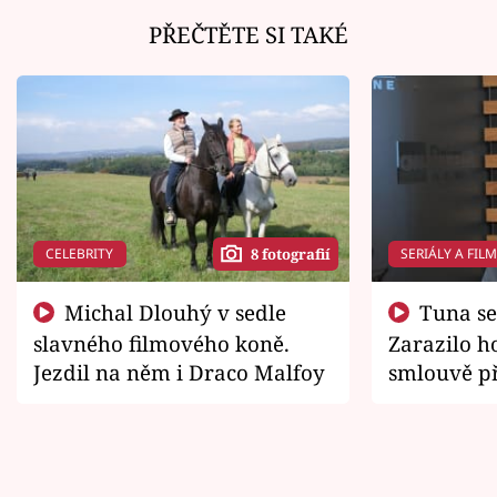
PŘEČTĚTE SI TAKÉ
CELEBRITY
SERIÁLY A FIL
8 fotografií
Michal Dlouhý v sedle
Tuna se chtěl vrátit domů.
slavného filmového koně.
Zarazilo ho
Jezdil na něm i Draco Malfoy
smlouvě př
zemřít