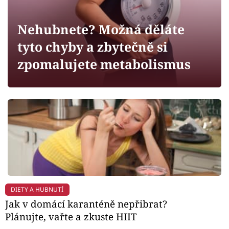
Horoskopy
Sledujte prima+
Nehubnete? Možná děláte
tyto chyby a zbytečně si
Filmový festival Karlovy Vary
zpomalujete metabolismus
Pořady
Mámy sobě
Přihlášení
Sledujte nás
DIETY A HUBNUTÍ
Jak v domácí karanténě nepřibrat?
Plánujte, vařte a zkuste HIIT