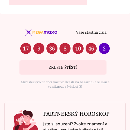
Vaše šťastná čísla
17
9
36
8
10
46
2
ZKUSTE ŠTĚSTÍ
Ministerstvo financí varuje: Účastí na hazardní hře může
vzniknout závislost ⑱
PARTNERSKÝ HOROSKOP
Jste si souzení? Zvolte znamení a
zjistěte, jestli vám hvězdy přejí.