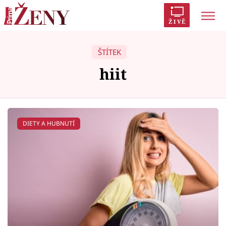
ŽIVĚ
Trendy:
Polabí
Inspekce
Prostřeno!
AYTO?
ŠTÍTEK
Módní alarm
Zrádci
Proměny
hiit
DIETY A HUBNUTÍ
Témata
Celebrity
Vztahy
Seriály