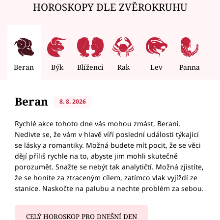
HOROSKOPY DLE ZVĚROKRUHU
Beran
Býk
Blíženci
Rak
Lev
Panna
V
Beran
8. 8. 2026
Rychlé akce tohoto dne vás mohou zmást, Berani.
Nedivte se, že vám v hlavě víří poslední události týkající
se lásky a romantiky. Možná budete mít pocit, že se věci
dějí příliš rychle na to, abyste jim mohli skutečně
porozumět. Snažte se nebýt tak analytičtí. Možná zjistíte,
že se honíte za ztraceným cílem, zatímco vlak vyjíždí ze
stanice. Naskočte na palubu a nechte problém za sebou.
CELÝ HOROSKOP PRO DNEŠNÍ DEN