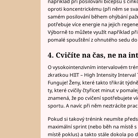
například při posilování bicepsu s čink
oproti koncentrickému (při něm se sval
samém posilování během ohýbání paže v 
potřebuje více energie na jejich regene
Výborně to můžete využít například při 
pomalé spouštění z ohnutého sedu do 
4. Cvičíte na čas, ne na in
O vysokointenzivním intervalovém trénin
zkratkou HIIT – High Intensity Interval
Funguje! Ženy, které takto třikrát týdně 
ty, které cvičily čtyřicet minut v pomal
znamená, že po cvičení spotřebujete ví
sportu. A navíc při něm neztrácíte pra
Pokud si takový trénink neumíte předst
maximální sprint (nebo běh na místě s 
místě poklus) a takto stále dokola po 