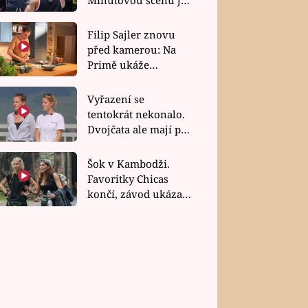
bez dubla
Filip Sajler znovu
před kamerou: Na
Primě ukáže
poctivou kuchyni i
rychlé recepty
Vyřazení se
tentokrát nekonalo.
Dvojčata ale mají po
uzavření třetí etapy
závodu nůž na krku
Šok v Kambodži.
Favoritky Chicas
končí, závod ukázal
svou nejtvrdší tvář