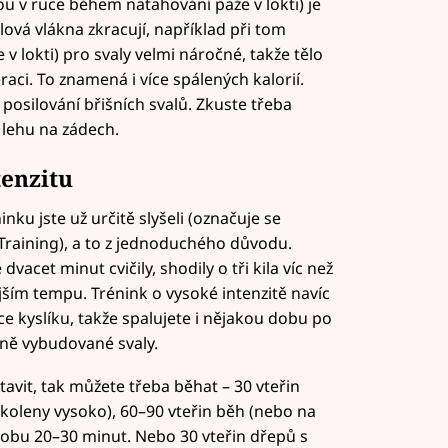
ou v ruce během natahování paže v lokti) je
ová vlákna zkracují, například při tom
lokti) pro svaly velmi náročné, takže tělo
raci. To znamená i více spálených kalorií.
posilování břišních svalů. Zkuste třeba
lehu na zádech.
tenzitu
ku jste už určitě slyšeli (označuje se
 Training), a to z jednoduchého důvodu.
dvacet minut cvičily, shodily o tři kila víc než
ejším tempu. Trénink o vysoké intenzitě navíc
ce kyslíku, takže spalujete i nějakou dobu po
cně vybudované svaly.
avit, tak můžete třeba běhat – 30 vteřin
koleny vysoko), 60–90 vteřin běh (nebo na
dobu 20–30 minut. Nebo 30 vteřin dřepů s