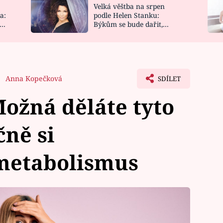
Velká věštba na srpen
NOVINKY
ZAHRADA
a:
podle Helen Stanku:
y
Býkům se bude dařit,
VIDEORECEPTY
DESIGN
Vodnáře čeká jízda
Anna Kopečková
SDÍLET
ožná děláte tyto
čně si
metabolismus