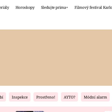
eriály
Horoskopy
Sledujte prima+
Filmový festival Karl
Celebrity
Recept
MÓDA A KRÁSA
HLAVNÍ JÍ
VZTAHY A SEX
SLADKÉ
PRIMA MAMINKA
ZDRAVÉ
bí
Inspekce
Prostřeno!
AYTO?
Módní alarm
Fresh
Living
RECEPTY
BYDLENÍ