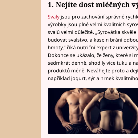
1. Nejíte dost mléčných 
Svaly
jsou pro zachování správné rychlo
výrobky jsou plné velmi kvalitních syro
svalů velmi důležité. „Syrovátka skvěl
budovat svalstvo, a kasein brání odbou
hmoty,“ říká nutriční expert z univerzi
Dokonce se ukázalo, že ženy, které si m
sedmkrát denně, shodily více tuku a nab
produktů méně. Neváhejte proto a dejte
například jogurt, sýr a hrnek kvalitníh