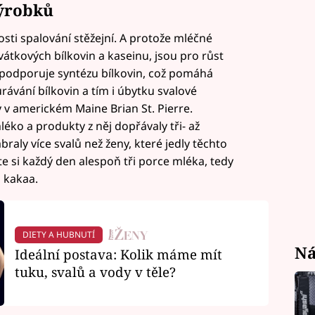
výrobků
sti spalování stěžejní. A protože mléčné
vátkových bílkovin a kaseinu, jsou pro růst
e podporuje syntézu bílkovin, což pomáhá
rávání bílkovin a tím i úbytku svalové
ty v americkém Maine Brian St. Pierre.
léko a produkty z něj dopřávaly tři- až
raly více svalů než ženy, které jedly těchto
 si každý den alespoň tři porce mléka, tedy
o kakaa.
DIETY A HUBNUTÍ
Ná
Ideální postava: Kolik máme mít
tuku, svalů a vody v těle?