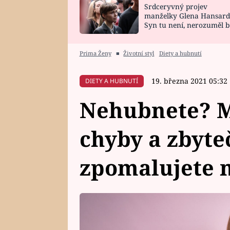
Srdceryvný projev
SNÁŘ
CELEBRITY
manželky Glena Hansard
Syn tu není, nerozuměl b
HOROSKOP NA
VAŘENÍ
tomu, vysvětlila
ROK 2023
Prima Ženy
■
Životní styl
Diety a hubnutí
19. března 2021 05:32
DIETY A HUBNUTÍ
Nehubnete? M
chyby a zbyte
zpomalujete 