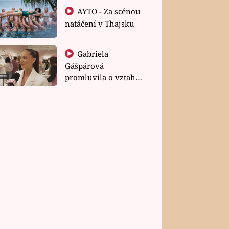
AYTO - Za scénou
natáčení v Thajsku
Gabriela
Gášpárová
promluvila o vztahu
a zakládání rodiny