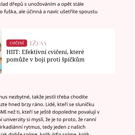
klad dřepů s unožováním a opět stále
to fuška, ale účinná a navíc ušetříte spoustu
CVIČENÍ
HIIT: Efektivní cvičení, které
pomůže v boji proti špíčkům
us nezbytné, takže jestli třeba chodíte
te hned brzy ráno. Lidé, kteří se sluníčku
I než ti, kteří se ještě dopoledne povalují v
univerzity si myslí, že je to proto, že ranní
rkadiánní rytmus, tedy jeden z našich
jak dobře spíme, kolik jídla sníme, kolik