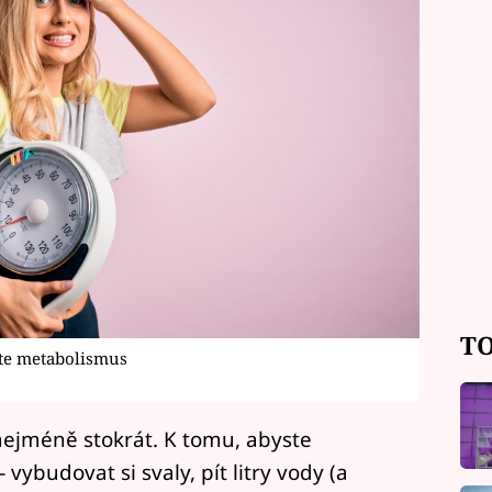
TO
ete metabolismus
li nejméně stokrát. K tomu, abyste
– vybudovat si svaly, pít litry vody (a