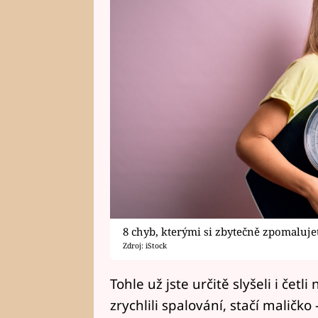
8 chyb, kterými si zbytečně zpomaluj
Zdroj: iStock
Tohle už jste určitě slyšeli i čet
zrychlili spalování, stačí maličko 