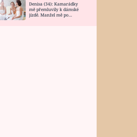
Denisa (34): Kamarádky
mě přemluvily k dámské
jízdě. Manžel mě po
návratu zaskočil