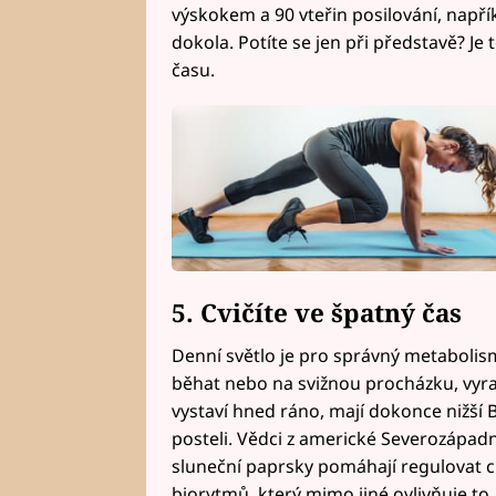
výskokem a 90 vteřin posilování, napří
dokola. Potíte se jen při představě? Je 
času.
5. Cvičíte ve špatný čas
Denní světlo je pro správný metabolism
běhat nebo na svižnou procházku, vyraz
vystaví hned ráno, mají dokonce nižší BM
posteli. Vědci z americké Severozápadní 
sluneční paprsky pomáhají regulovat ci
biorytmů, který mimo jiné ovlivňuje to, 