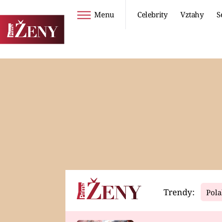
Menu
Celebrity
Vztahy
S
Seriály
Životní styl
ZOO
DIETY A HUBNUTÍ
PROSTŘENO!
CESTOVÁNÍ A
DOVOLENÁ
DUCH
ZDRAVÍ
Trendy:
Pola
Horoskopy
Video
ASTROČLÁNKY
SERIÁLY