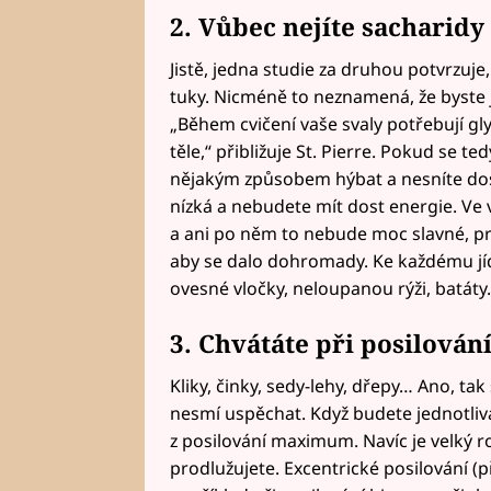
2. Vůbec nejíte sacharidy
Jistě, jedna studie za druhou potvrzuje,
tuky. Nicméně to neznamená, že byste j
„Během cvičení vaše svaly potřebují g
těle,“ přibližuje St. Pierre. Pokud se t
nějakým způsobem hýbat a nesníte dost
nízká a nebudete mít dost energie. Ve
a ani po něm to nebude moc slavné, pr
aby se dalo dohromady. Ke každému jídl
ovesné vločky, neloupanou rýži, batát
3. Chvátáte při posilován
Kliky, činky, sedy-lehy, dřepy… Ano, tak 
nesmí uspěchat. Když budete jednotliv
z posilování maximum. Navíc je velký ro
prodlužujete. Excentrické posilování (p