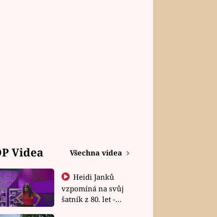
P Videa
Všechna videa
Heidi Janků
vzpomíná na svůj
šatník z 80. let -
Shopaholičky