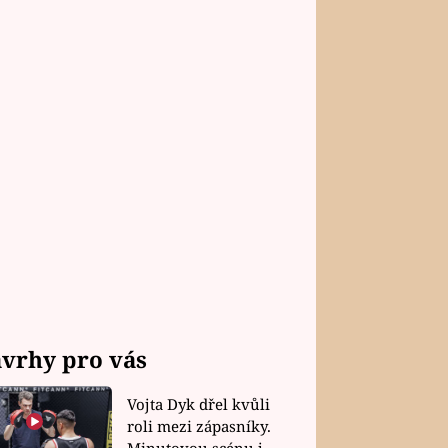
vrhy pro vás
Vojta Dyk dřel kvůli
roli mezi zápasníky.
Minutovou scénu jel