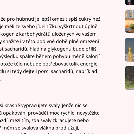
 že pro hubnutí je lepší omezit spíš cukry než
e měli ze svého jídelníčku vyškrtnout úplně.
lykogen z karbohydrátů uložených ve vašem
edy snažíte i v této podivné době plné omezení
 sacharidů, hladina glykogenu bude příliš
 výsledku spálíte během pohybu méně kalorií
otože tělo nebude potřebovat tolik energie,
u si tedy dejte i porci sacharidů, například
y…
í
si krásně vypracujete svaly. Jenže nic se
á opakování provádět moc rychle, nevytěžíte
zdíl mezi tím, zda svaly zkracujete nebo
ři něm se svalová vlákna prodlužují,