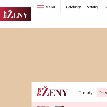
Menu
Celebrity
Vztahy
S
Seriály
Životní styl
ZOO
DIETY A HUBNUTÍ
PROSTŘENO!
CESTOVÁNÍ A
DOVOLENÁ
DUCH
ZDRAVÍ
Trendy:
Pola
Horoskopy
Video
ASTROČLÁNKY
SERIÁLY