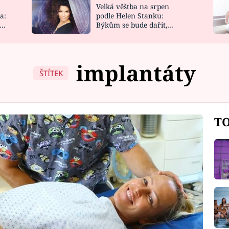
Velká věštba na srpen
NOVINKY
ZAHRADA
a:
podle Helen Stanku:
y
Býkům se bude dařit,
VIDEORECEPTY
DESIGN
Vodnáře čeká jízda
implantáty
ŠTÍTEK
TO