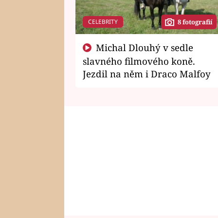
CELEBRITY
8 fotografií
Michal Dlouhý v sedle
slavného filmového koně.
Jezdil na něm i Draco Malfoy