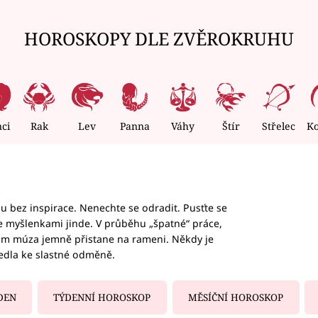
HOROSKOPY DLE ZVĚROKRUHU
nci
Rak
Lev
Panna
Váhy
Štír
Střelec
K
hu bez inspirace. Nenechte se odradit. Pusťte se
te myšlenkami jinde. V průběhu „špatné“ práce,
vám múza jemně přistane na rameni. Někdy je
vedla ke slastné odměně.
DEN
TÝDENNÍ HOROSKOP
MĚSÍČNÍ HOROSKOP