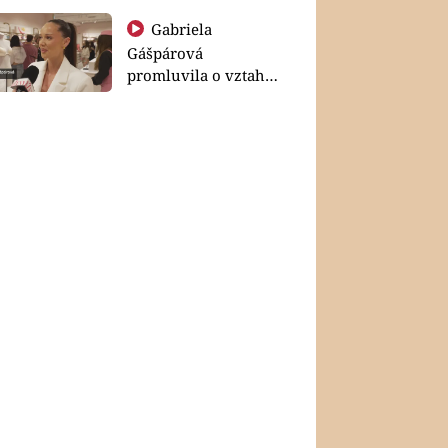
Gabriela
Gášpárová
promluvila o vztahu
a zakládání rodiny