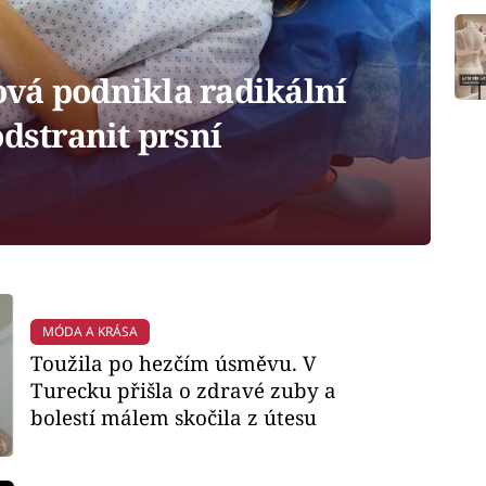
vá podnikla radikální
odstranit prsní
MÓDA A KRÁSA
Toužila po hezčím úsměvu. V
Turecku přišla o zdravé zuby a
bolestí málem skočila z útesu