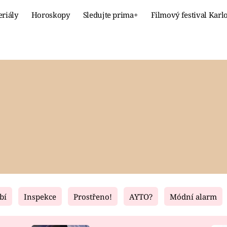
eriály
Horoskopy
Sledujte prima+
Filmový festival Karl
Celebrity
Recept
MÓDA A KRÁSA
HLAVNÍ JÍ
VZTAHY A SEX
SLADKÉ
PRIMA MAMINKA
ZDRAVÉ
bí
Inspekce
Prostřeno!
AYTO?
Módní alarm
Fresh
Living
RECEPTY
BYDLENÍ