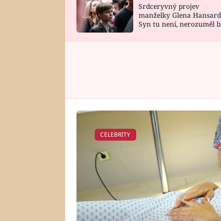
Srdceryvný projev
SNÁŘ
CELEBRITY
manželky Glena Hansard
Syn tu není, nerozuměl b
HOROSKOP NA
VAŘENÍ
tomu, vysvětlila
ROK 2023
CELEBRITY