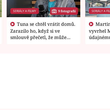
SERIÁLY A FILMY
SERIÁLY A FI
9 fotografií
Tuna se chtěl vrátit domů.
Martin Písařík jako
Zarazilo ho, když si ve
vyvrhel 
smlouvě přečetl, že může
údajnému
zemřít
je v nemil