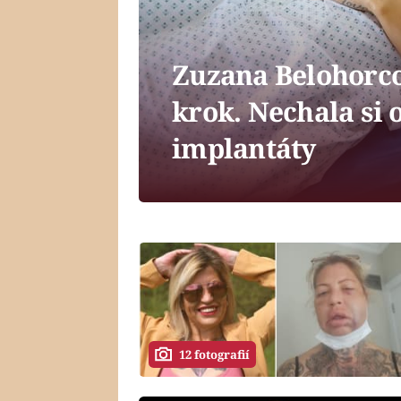
Zuzana Belohorco
krok. Nechala si 
implantáty
12 fotografií