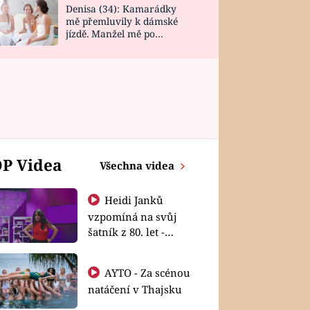
Denisa (34): Kamarádky
mě přemluvily k dámské
jízdě. Manžel mě po
návratu zaskočil
P Videa
Všechna videa
Heidi Janků
vzpomíná na svůj
šatník z 80. let -
Shopaholičky
AYTO - Za scénou
natáčení v Thajsku