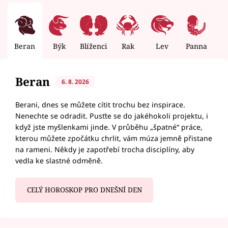
Beran
Býk
Blíženci
Rak
Lev
Panna
V
Beran
6. 8. 2026
Berani, dnes se můžete cítit trochu bez inspirace.
Nenechte se odradit. Pusťte se do jakéhokoli projektu, i
když jste myšlenkami jinde. V průběhu „špatné“ práce,
kterou můžete zpočátku chrlit, vám múza jemně přistane
na rameni. Někdy je zapotřebí trocha disciplíny, aby
vedla ke slastné odměně.
CELÝ HOROSKOP PRO DNEŠNÍ DEN