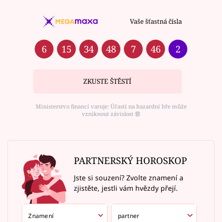
Vaše šťastná čísla
6
15
34
48
7
46
2
ZKUSTE ŠTĚSTÍ
Ministerstvo financí varuje: Účastí na hazardní hře může
vzniknout závislost ⑱
PARTNERSKÝ HOROSKOP
Jste si souzení? Zvolte znamení a
zjistěte, jestli vám hvězdy přejí.