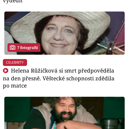
vydědit
7 fotografií
CELEBRITY
Helena Růžičková si smrt předpověděla
na den přesně. Věštecké schopnosti zdědila
po matce