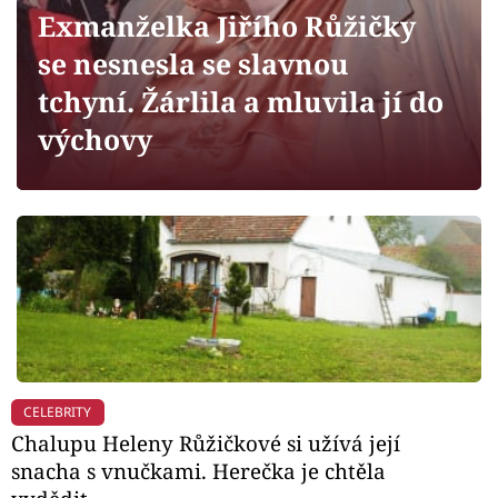
Horoskopy
Exmanželka Jiřího Růžičky
Sledujte prima+
se nesnesla se slavnou
tchyní. Žárlila a mluvila jí do
Filmový festival Karlovy Vary
výchovy
Pořady
Mámy sobě
Přihlášení
Sledujte nás
CELEBRITY
Chalupu Heleny Růžičkové si užívá její
snacha s vnučkami. Herečka je chtěla