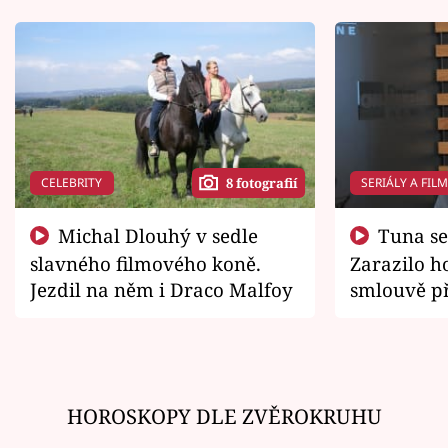
CELEBRITY
SERIÁLY A FIL
8 fotografií
Michal Dlouhý v sedle
Tuna se chtěl vrátit domů.
slavného filmového koně.
Zarazilo ho
Jezdil na něm i Draco Malfoy
smlouvě př
zemřít
HOROSKOPY DLE ZVĚROKRUHU