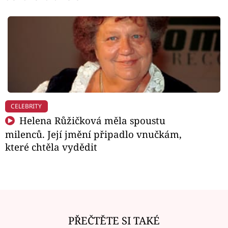
CELEBRITY
Helena Růžičková měla spoustu
milenců. Její jmění připadlo vnučkám,
které chtěla vydědit
PŘEČTĚTE SI TAKÉ