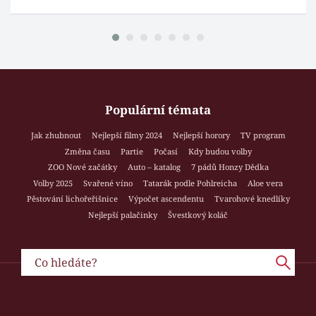
Populární témata
Jak zhubnout
Nejlepší filmy 2024
Nejlepší horory
TV program
Změna času
Partie
Počasí
Kdy budou volby
ZOO Nové začátky
Auto – katalog
7 pádů Honzy Dědka
Volby 2025
Svařené víno
Tatarák podle Pohlreicha
Aloe vera
Pěstování lichořeřišnice
Výpočet ascendentu
Tvarohové knedlíky
Nejlepší palačinky
Švestkový koláč