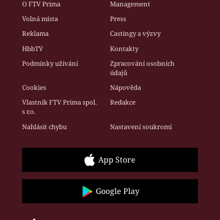
O FTV Prima
Management
Volná místa
Press
Reklama
Castingy a výzvy
HbbTV
Kontakty
Podmínky užívání
Zpracování osobních
údajů
Cookies
Nápověda
Vlastník FTV Prima spol.
Redakce
s r.o.
Nahlásit chybu
Nastavení soukromí
App Store
Google Play