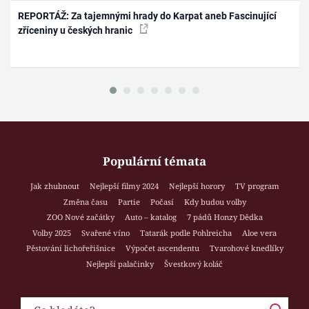
REPORTÁŽ: Za tajemnými hrady do Karpat aneb Fascinující
zříceniny u českých hranic
Populární témata
Jak zhubnout
Nejlepší filmy 2024
Nejlepší horory
TV program
Změna času
Partie
Počasí
Kdy budou volby
ZOO Nové začátky
Auto – katalog
7 pádů Honzy Dědka
Volby 2025
Svařené víno
Tatarák podle Pohlreicha
Aloe vera
Pěstování lichořeřišnice
Výpočet ascendentu
Tvarohové knedlíky
Nejlepší palačinky
Švestkový koláč