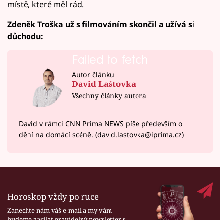
místě, které měl rád.
Zdeněk Troška už s filmováním skončil a užívá si
důchodu:
Failed to fetch
Autor článku
David Laštovka
Všechny články autora
David v rámci CNN Prima NEWS píše především o
dění na domácí scéně. (david.lastovka@iprima.cz)
Horoskop vždy po ruce
Zanechte nám váš e-mail a my vám
budeme zasílat pravidelný newsletter s