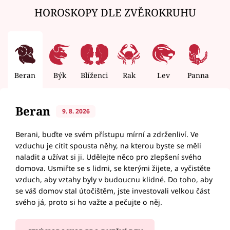
HOROSKOPY DLE ZVĚROKRUHU
Beran
Býk
Blíženci
Rak
Lev
Panna
V
Beran
9. 8. 2026
Berani, buďte ve svém přístupu mírní a zdrženliví. Ve
vzduchu je cítit spousta něhy, na kterou byste se měli
naladit a užívat si ji. Udělejte něco pro zlepšení svého
domova. Usmiřte se s lidmi, se kterými žijete, a vyčistěte
vzduch, aby vztahy byly v budoucnu klidné. Do toho, aby
se váš domov stal útočištěm, jste investovali velkou část
svého já, proto si ho važte a pečujte o něj.