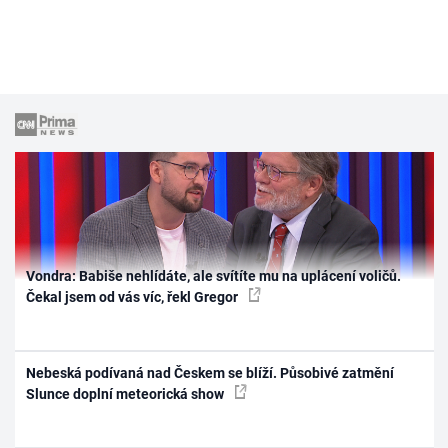
Vondra: Babiše nehlídáte, ale svítíte mu na uplácení voličů.
Čekal jsem od vás víc, řekl Gregor
Nebeská podívaná nad Českem se blíží. Působivé zatmění
Slunce doplní meteorická show