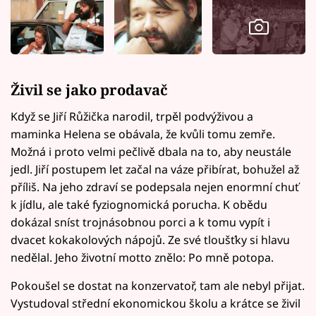
Živil se jako prodavač
Když se Jiří Růžička narodil, trpěl podvýživou a
maminka Helena se obávala, že kvůli tomu zemře.
Možná i proto velmi pečlivě dbala na to, aby neustále
jedl. Jiří postupem let začal na váze přibírat, bohužel až
příliš. Na jeho zdraví se podepsala nejen enormní chuť
k jídlu, ale také fyziognomická porucha. K obědu
dokázal sníst trojnásobnou porci a k tomu vypít i
dvacet kokakolových nápojů. Ze své tloušťky si hlavu
nedělal. Jeho životní motto znělo: Po mně potopa.
Pokoušel se dostat na konzervatoř, tam ale nebyl přijat.
Vystudoval střední ekonomickou školu a krátce se živil