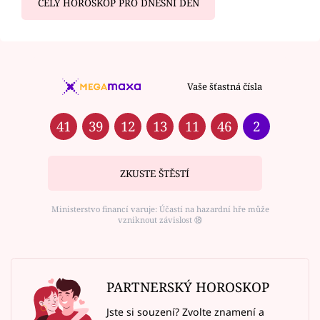
CELÝ HOROSKOP PRO DNEŠNÍ DEN
Vaše šťastná čísla
41
39
12
13
11
46
2
ZKUSTE ŠTĚSTÍ
Ministerstvo financí varuje: Účastí na hazardní hře může
vzniknout závislost ⑱
PARTNERSKÝ HOROSKOP
Jste si souzení? Zvolte znamení a