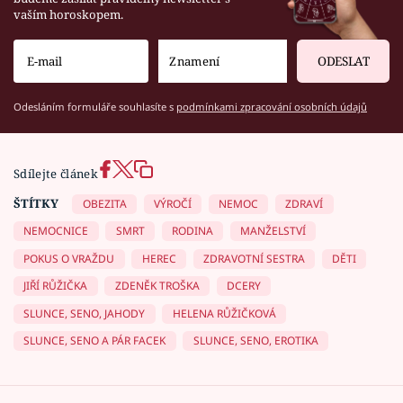
vaším horoskopem.
ODESLAT
Odesláním formuláře souhlasíte s
podmínkami zpracování osobních údajů
Sdílejte článek
ŠTÍTKY
OBEZITA
VÝROČÍ
NEMOC
ZDRAVÍ
NEMOCNICE
SMRT
RODINA
MANŽELSTVÍ
POKUS O VRAŽDU
HEREC
ZDRAVOTNÍ SESTRA
DĚTI
JIŘÍ RŮŽIČKA
ZDENĚK TROŠKA
DCERY
SLUNCE, SENO, JAHODY
HELENA RŮŽIČKOVÁ
SLUNCE, SENO A PÁR FACEK
SLUNCE, SENO, EROTIKA