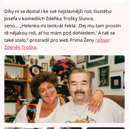
Díky ní se dostal i ke své nejslavnější roli, tlustého
Josefa v komediích Zdeňka Trošky Slunce,
seno... „Helenka mi tenkrát řekla: ‚Dej mu tam prosím
tě nějakou roli, ať ho mám pod dohledem.' A tak se
také stalo,“ prozradil pro web Prima Ženy
režisér
Zdeněk Troška
.