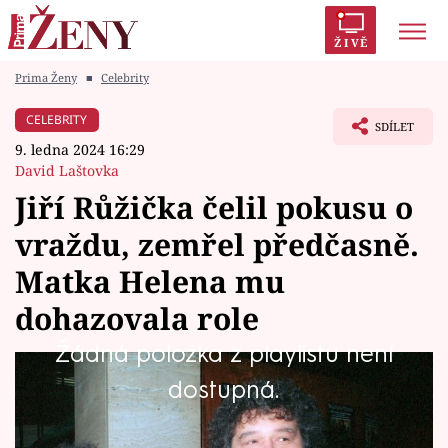
ŽIVĚ
Prima Ženy
■
Celebrity
Trendy:
Polabí
Inspekce
Prostřeno!
AYTO?
CELEBRITY
SDÍLET
Módní alarm
Zrádci
Proměny
9. ledna 2024 16:29
David Laštovka
Jiří Růžička čelil pokusu o
vraždu, zemřel předčasně.
Témata
Matka Helena mu
Celebrity
dohazovala role
Žádná položka z playlistu není
Vztahy
Nepřehlédnutelný herec Jiří Růžička, kterého
dostupná.
Seriály
nejvíce proslavila role tlustého Josefa v
komediích Zdeňka Trošky Slunce, seno..., se