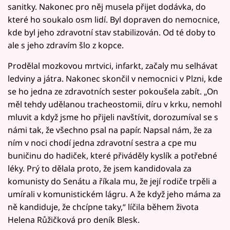
sanitky. Nakonec pro něj musela přijet dodávka, do
které ho soukalo osm lidí. Byl dopraven do nemocnice,
kde byl jeho zdravotní stav stabilizován. Od té doby to
ale s jeho zdravím šlo z kopce.
Prodělal mozkovou mrtvici, infarkt, začaly mu selhávat
ledviny a játra. Nakonec skončil v nemocnici v Plzni, kde
se ho jedna ze zdravotních sester pokoušela zabít. „On
měl tehdy udělanou tracheostomii, díru v krku, nemohl
mluvit a když jsme ho přijeli navštívit, dorozumíval se s
námi tak, že všechno psal na papír. Napsal nám, že za
ním v noci chodí jedna zdravotní sestra a cpe mu
buničinu do hadiček, které přiváděly kyslík a potřebné
léky. Prý to dělala proto, že jsem kandidovala za
komunisty do Senátu a říkala mu, že její rodiče trpěli a
umírali v komunistickém lágru. A že když jeho máma za
ně kandiduje, že chcípne taky,“ líčila během života
Helena Růžičková pro deník Blesk.