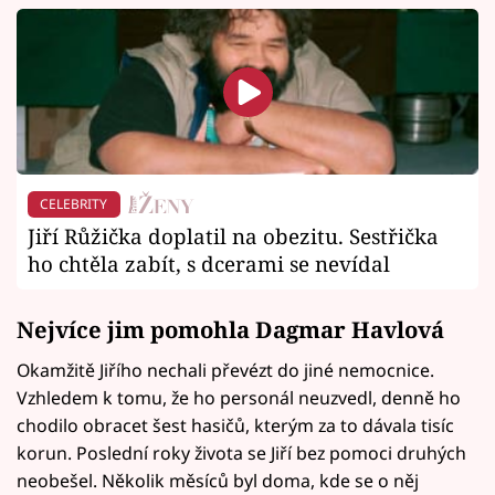
CELEBRITY
Jiří Růžička doplatil na obezitu. Sestřička
ho chtěla zabít, s dcerami se nevídal
Nejvíce jim pomohla Dagmar Havlová
Okamžitě Jiřího nechali převézt do jiné nemocnice.
Vzhledem k tomu, že ho personál neuzvedl, denně ho
chodilo obracet šest hasičů, kterým za to dávala tisíc
korun. Poslední roky života se Jiří bez pomoci druhých
neobešel. Několik měsíců byl doma, kde se o něj