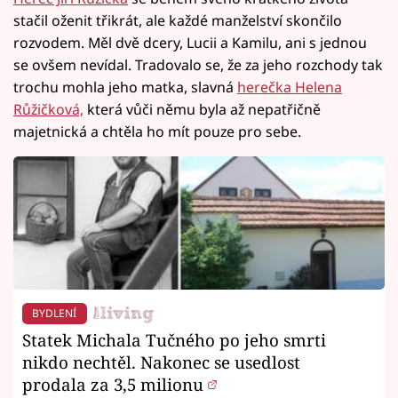
stačil oženit třikrát, ale každé manželství skončilo
rozvodem. Měl dvě dcery, Lucii a Kamilu, ani s jednou
se ovšem nevídal. Tradovalo se, že za jeho rozchody tak
trochu mohla jeho matka, slavná
herečka Helena
Růžičková,
která vůči němu byla až nepatřičně
majetnická a chtěla ho mít pouze pro sebe.
BYDLENÍ
Statek Michala Tučného po jeho smrti
nikdo nechtěl. Nakonec se usedlost
prodala za 3,5 milionu