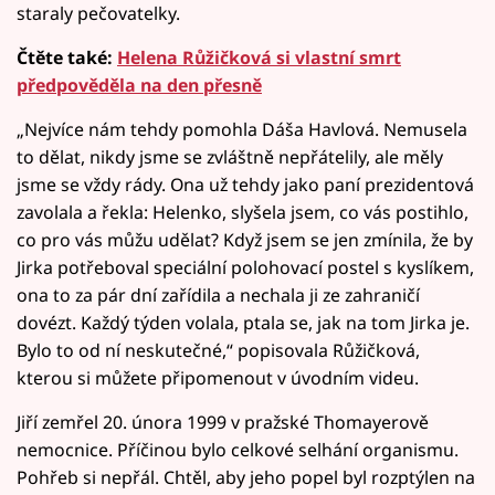
staraly pečovatelky.
Čtěte také:
Helena Růžičková si vlastní smrt
předpověděla na den přesně
„Nejvíce nám tehdy pomohla Dáša Havlová. Nemusela
to dělat, nikdy jsme se zvláštně nepřátelily, ale měly
jsme se vždy rády. Ona už tehdy jako paní prezidentová
zavolala a řekla: Helenko, slyšela jsem, co vás postihlo,
co pro vás můžu udělat? Když jsem se jen zmínila, že by
Jirka potřeboval speciální polohovací postel s kyslíkem,
ona to za pár dní zařídila a nechala ji ze zahraničí
dovézt. Každý týden volala, ptala se, jak na tom Jirka je.
Bylo to od ní neskutečné,“ popisovala Růžičková,
kterou si můžete připomenout v úvodním videu.
Jiří zemřel 20. února 1999 v pražské Thomayerově
nemocnice. Příčinou bylo celkové selhání organismu.
Pohřeb si nepřál. Chtěl, aby jeho popel byl rozptýlen na