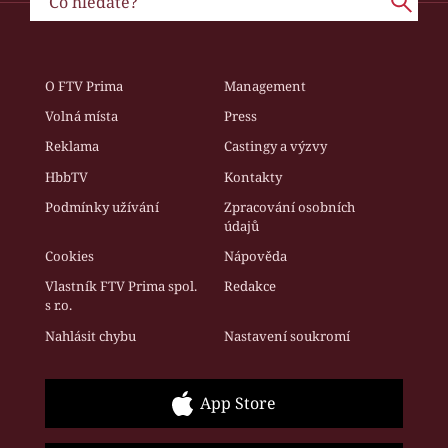
O FTV Prima
Management
Volná místa
Press
Reklama
Castingy a výzvy
HbbTV
Kontakty
Podmínky užívání
Zpracování osobních
údajů
Cookies
Nápověda
Vlastník FTV Prima spol.
Redakce
s r.o.
Nahlásit chybu
Nastavení soukromí
App Store