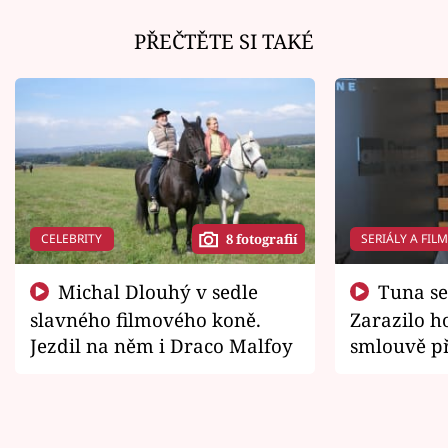
PŘEČTĚTE SI TAKÉ
CELEBRITY
SERIÁLY A FIL
8 fotografií
Michal Dlouhý v sedle
Tuna se chtěl vrátit domů.
slavného filmového koně.
Zarazilo ho
Jezdil na něm i Draco Malfoy
smlouvě př
zemřít