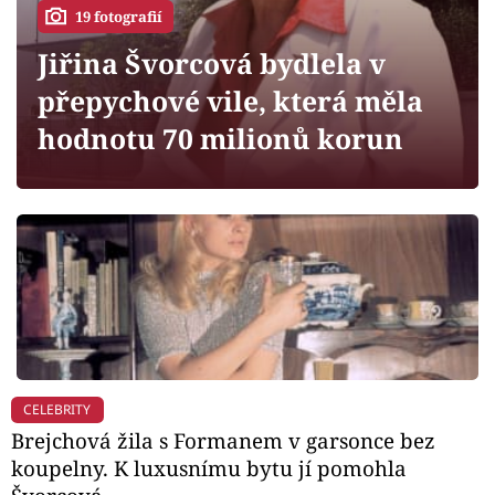
Horoskopy
19 fotografií
Sledujte prima+
Jiřina Švorcová bydlela v
přepychové vile, která měla
Filmový festival Karlovy Vary
hodnotu 70 milionů korun
Pořady
Mámy sobě
Přihlášení
Sledujte nás
CELEBRITY
Brejchová žila s Formanem v garsonce bez
koupelny. K luxusnímu bytu jí pomohla