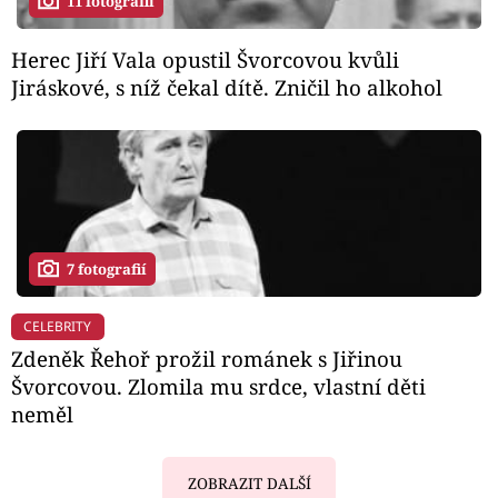
11 fotografií
Herec Jiří Vala opustil Švorcovou kvůli
Jiráskové, s níž čekal dítě. Zničil ho alkohol
7 fotografií
CELEBRITY
Zdeněk Řehoř prožil románek s Jiřinou
Švorcovou. Zlomila mu srdce, vlastní děti
neměl
ZOBRAZIT DALŠÍ