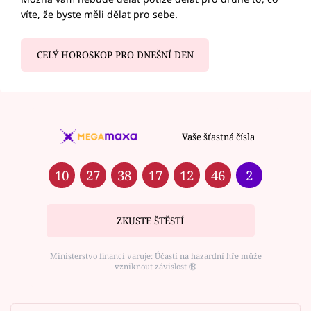
víte, že byste měli dělat pro sebe.
CELÝ HOROSKOP PRO DNEŠNÍ DEN
Vaše šťastná čísla
10
27
38
17
12
46
2
ZKUSTE ŠTĚSTÍ
Ministerstvo financí varuje: Účastí na hazardní hře může
vzniknout závislost ⑱