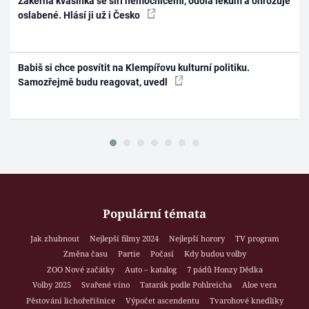
Zákeřná kvasinka se šíří nemocnicemi, odolá lékům a ohrožuje
oslabené. Hlásí ji už i Česko
Babiš si chce posvítit na Klempířovu kulturní politiku.
Samozřejmě budu reagovat, uvedl
Populární témata
Jak zhubnout
Nejlepší filmy 2024
Nejlepší horory
TV program
Změna času
Partie
Počasí
Kdy budou volby
ZOO Nové začátky
Auto – katalog
7 pádů Honzy Dědka
Volby 2025
Svařené víno
Tatarák podle Pohlreicha
Aloe vera
Pěstování lichořeřišnice
Výpočet ascendentu
Tvarohové knedlíky