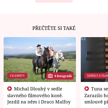
PŘEČTĚTE SI TAKÉ
CELEBRITY
SERIÁLY A FIL
8 fotografií
Michal Dlouhý v sedle
Tuna se chtěl vrátit domů.
slavného filmového koně.
Zarazilo ho
Jezdil na něm i Draco Malfoy
smlouvě př
zemřít