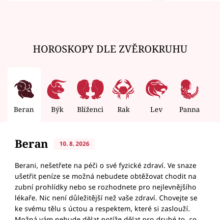
HOROSKOPY DLE ZVĚROKRUHU
Beran
Býk
Blíženci
Rak
Lev
Panna
V
Beran
10. 8. 2026
Berani, nešetřete na péči o své fyzické zdraví. Ve snaze
ušetřit peníze se možná nebudete obtěžovat chodit na
zubní prohlídky nebo se rozhodnete pro nejlevnějšího
lékaře. Nic není důležitější než vaše zdraví. Chovejte se
ke svému tělu s úctou a respektem, které si zaslouží.
Možná vám nebude dělat potíže dělat pro druhé to, co