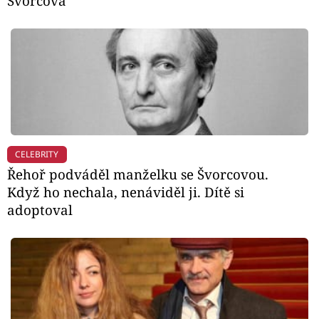
Švorcová
CELEBRITY
Řehoř podváděl manželku se Švorcovou.
Když ho nechala, nenáviděl ji. Dítě si
adoptoval