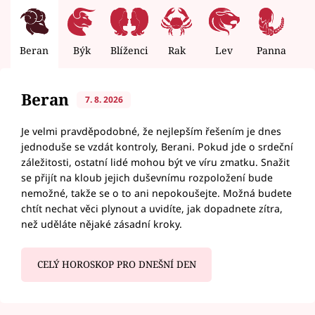
Beran
Býk
Blíženci
Rak
Lev
Panna
V
Beran
7. 8. 2026
Je velmi pravděpodobné, že nejlepším řešením je dnes
jednoduše se vzdát kontroly, Berani. Pokud jde o srdeční
záležitosti, ostatní lidé mohou být ve víru zmatku. Snažit
se přijít na kloub jejich duševnímu rozpoložení bude
nemožné, takže se o to ani nepokoušejte. Možná budete
chtít nechat věci plynout a uvidíte, jak dopadnete zítra,
než uděláte nějaké zásadní kroky.
CELÝ HOROSKOP PRO DNEŠNÍ DEN