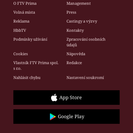
O FTV Prima
Management
Volná místa
Press
Reklama
Castingy a výzvy
HbbTV
Kontakty
Podmínky užívání
Zpracování osobních
údajů
Cookies
Nápověda
Vlastník FTV Prima spol.
Redakce
s r.o.
Nahlásit chybu
Nastavení soukromí
App Store
Google Play