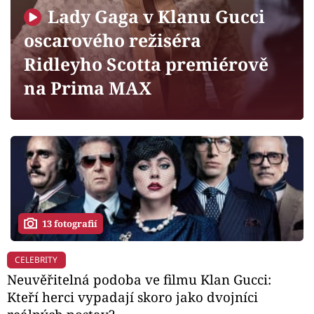
Horoskopy
Lady Gaga v Klanu Gucci
Sledujte prima+
oscarového režiséra
Ridleyho Scotta premiérově
Filmový festival Karlovy Vary
na Prima MAX
Pořady
Mámy sobě
Přihlášení
13 fotografií
Sledujte nás
CELEBRITY
Neuvěřitelná podoba ve filmu Klan Gucci:
Kteří herci vypadají skoro jako dvojníci