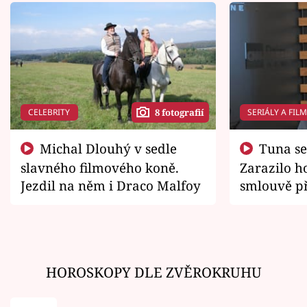
CELEBRITY
SERIÁLY A FIL
8 fotografií
Michal Dlouhý v sedle
Tuna se chtěl vrátit domů.
slavného filmového koně.
Zarazilo ho
Jezdil na něm i Draco Malfoy
smlouvě př
zemřít
HOROSKOPY DLE ZVĚROKRUHU