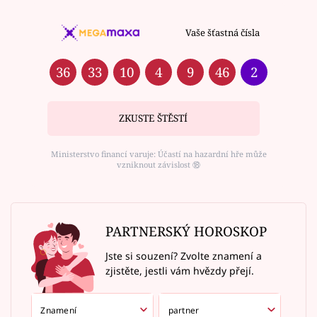
Vaše šťastná čísla
36
33
10
4
9
46
2
ZKUSTE ŠTĚSTÍ
Ministerstvo financí varuje: Účastí na hazardní hře může
vzniknout závislost ⑱
PARTNERSKÝ HOROSKOP
Jste si souzení? Zvolte znamení a
zjistěte, jestli vám hvězdy přejí.