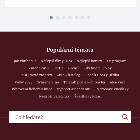
Populární témata
Jak zhubnout
Nejlepší filmy 2024
Nejlepší horory
TV program
Změna času
Partie
Počasí
Kdy budou volby
ZOO Nové začátky
Auto – katalog
7 pádů Honzy Dědka
Volby 2025
Svařené víno
Tatarák podle Pohlreicha
Aloe vera
Pěstování lichořeřišnice
Výpočet ascendentu
Tvarohové knedlíky
Nejlepší palačinky
Švestkový koláč