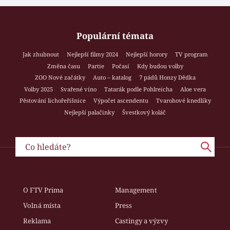
Populární témata
Jak zhubnout
Nejlepší filmy 2024
Nejlepší horory
TV program
Změna času
Partie
Počasí
Kdy budou volby
ZOO Nové začátky
Auto – katalog
7 pádů Honzy Dědka
Volby 2025
Svařené víno
Tatarák podle Pohlreicha
Aloe vera
Pěstování lichořeřišnice
Výpočet ascendentu
Tvarohové knedlíky
Nejlepší palačinky
Švestkový koláč
O FTV Prima
Management
Volná místa
Press
Reklama
Castingy a výzvy