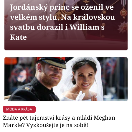
Horoskopy
Jordánský princ se oženil ve
Sledujte prima+
velkém stylu. Na královskou
svatbu dorazil i William s
Filmový festival Karlovy Vary
Kate
Pořady
Mámy sobě
Přihlášení
Sledujte nás
MÓDA A KRÁSA
Znáte pět tajemství krásy a mládí Meghan
Markle? Vyzkoušejte je na sobě!