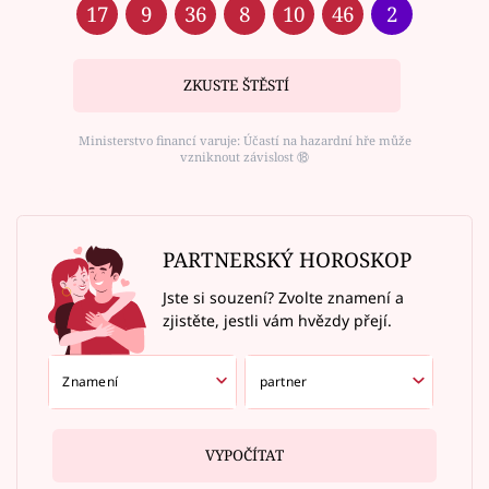
17
9
36
8
10
46
2
ZKUSTE ŠTĚSTÍ
Ministerstvo financí varuje: Účastí na hazardní hře může
vzniknout závislost ⑱
PARTNERSKÝ HOROSKOP
Jste si souzení? Zvolte znamení a
zjistěte, jestli vám hvězdy přejí.
VYPOČÍTAT