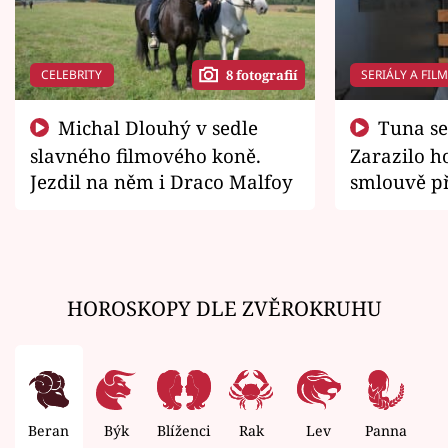
CELEBRITY
SERIÁLY A FIL
8 fotografií
Michal Dlouhý v sedle
Tuna se chtěl vrátit domů.
slavného filmového koně.
Zarazilo ho
Jezdil na něm i Draco Malfoy
smlouvě př
zemřít
HOROSKOPY DLE ZVĚROKRUHU
Beran
Býk
Blíženci
Rak
Lev
Panna
V