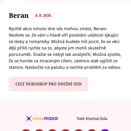
Beran
8. 8. 2026
Rychlé akce tohoto dne vás mohou zmást, Berani.
Nedivte se, že vám v hlavě víří poslední události týkající
se lásky a romantiky. Možná budete mít pocit, že se věci
dějí příliš rychle na to, abyste jim mohli skutečně
porozumět. Snažte se nebýt tak analytičtí. Možná zjistíte,
že se honíte za ztraceným cílem, zatímco vlak vyjíždí ze
stanice. Naskočte na palubu a nechte problém za sebou.
CELÝ HOROSKOP PRO DNEŠNÍ DEN
Vaše šťastná čísla