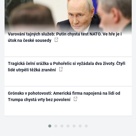
Varování tajných služeb: Putin chystá test NATO. Ve hře je i
útok na české sousedy
Tragická čelní srážka u Pohořelic si vyžádala dva životy. Čtyři
lidé utrpěli těžká zranění
Grónsko v pohotovosti: Americká firma napojená na lidi od
Trumpa chystá vrty bez povolení