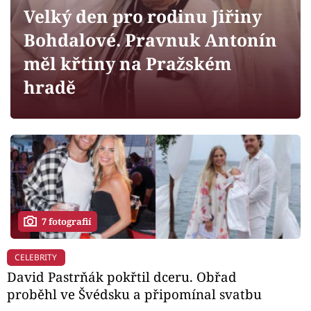
Horoskopy
Velký den pro rodinu Jiřiny
Sledujte prima+
Bohdalové. Pravnuk Antonín
měl křtiny na Pražském
Filmový festival Karlovy Vary
hradě
Pořady
Mámy sobě
Přihlášení
7 fotografií
Sledujte nás
CELEBRITY
David Pastrňák pokřtil dceru. Obřad
proběhl ve Švédsku a připomínal svatbu