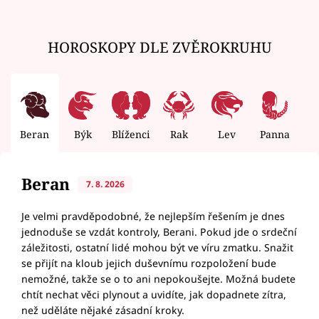
HOROSKOPY DLE ZVĚROKRUHU
Beran
Býk
Blíženci
Rak
Lev
Panna
V
Beran
7. 8. 2026
Je velmi pravděpodobné, že nejlepším řešením je dnes
jednoduše se vzdát kontroly, Berani. Pokud jde o srdeční
záležitosti, ostatní lidé mohou být ve víru zmatku. Snažit
se přijít na kloub jejich duševnímu rozpoložení bude
nemožné, takže se o to ani nepokoušejte. Možná budete
chtít nechat věci plynout a uvidíte, jak dopadnete zítra,
než uděláte nějaké zásadní kroky.