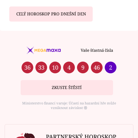
CELÝ HOROSKOP PRO DNEŠNÍ DEN
Vaše šťastná čísla
36
33
10
4
9
46
2
ZKUSTE ŠTĚSTÍ
Ministerstvo financí varuje: Účastí na hazardní hře může
vzniknout závislost ⑱
PARTNERSKÝ HOROSKOP