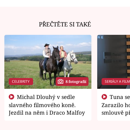
PŘEČTĚTE SI TAKÉ
CELEBRITY
SERIÁLY A FIL
8 fotografií
Michal Dlouhý v sedle
Tuna se chtěl vrátit domů.
slavného filmového koně.
Zarazilo ho
Jezdil na něm i Draco Malfoy
smlouvě př
zemřít