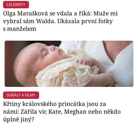
CELEBRITY
Olga Matušková se vdala a říká: Muže mi
vybral sám Walda. Ukázala první fotky
s manželem
SERIÁLY A FILMY
Křtiny královského princátka jsou za
námi: Zářila víc Kate, Meghan nebo někdo
úplně jiný?