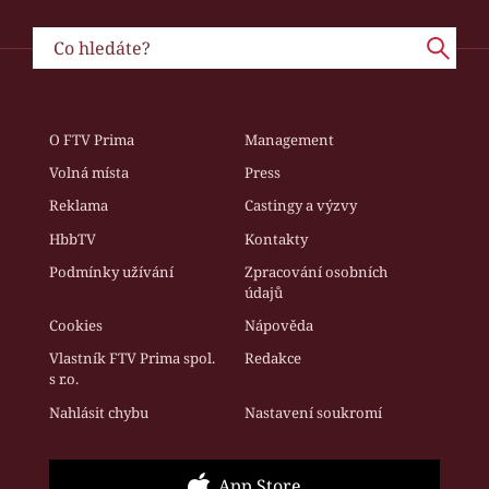
O FTV Prima
Management
Volná místa
Press
Reklama
Castingy a výzvy
HbbTV
Kontakty
Podmínky užívání
Zpracování osobních
údajů
Cookies
Nápověda
Vlastník FTV Prima spol.
Redakce
s r.o.
Nahlásit chybu
Nastavení soukromí
App Store