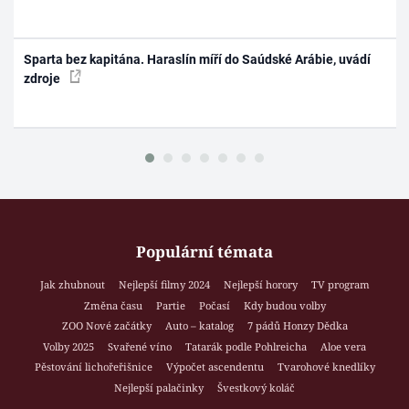
Sparta bez kapitána. Haraslín míří do Saúdské Arábie, uvádí
zdroje
Populární témata
Jak zhubnout
Nejlepší filmy 2024
Nejlepší horory
TV program
Změna času
Partie
Počasí
Kdy budou volby
ZOO Nové začátky
Auto – katalog
7 pádů Honzy Dědka
Volby 2025
Svařené víno
Tatarák podle Pohlreicha
Aloe vera
Pěstování lichořeřišnice
Výpočet ascendentu
Tvarohové knedlíky
Nejlepší palačinky
Švestkový koláč