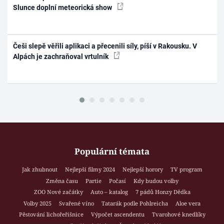
Slunce doplní meteorická show
Češi slepě věřili aplikaci a přecenili síly, píší v Rakousku. V
Alpách je zachraňoval vrtulník
Populární témata
Jak zhubnout
Nejlepší filmy 2024
Nejlepší horory
TV program
Změna času
Partie
Počasí
Kdy budou volby
ZOO Nové začátky
Auto – katalog
7 pádů Honzy Dědka
Volby 2025
Svařené víno
Tatarák podle Pohlreicha
Aloe vera
Pěstování lichořeřišnice
Výpočet ascendentu
Tvarohové knedlíky