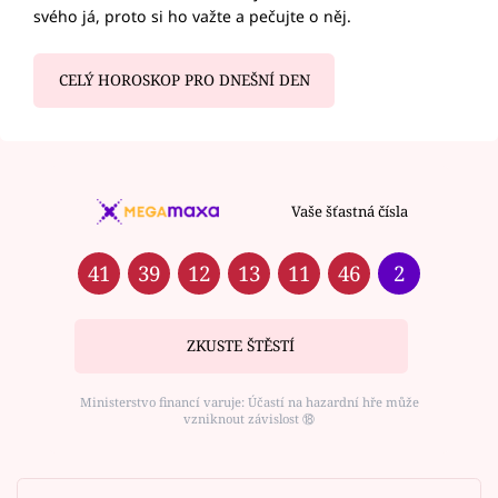
svého já, proto si ho važte a pečujte o něj.
CELÝ HOROSKOP PRO DNEŠNÍ DEN
Vaše šťastná čísla
41
39
12
13
11
46
2
ZKUSTE ŠTĚSTÍ
Ministerstvo financí varuje: Účastí na hazardní hře může
vzniknout závislost ⑱