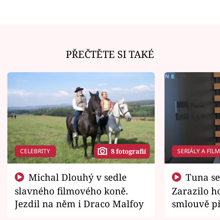
PŘEČTĚTE SI TAKÉ
CELEBRITY
SERIÁLY A FIL
8 fotografií
Michal Dlouhý v sedle
Tuna se chtěl vrátit domů.
slavného filmového koně.
Zarazilo ho
Jezdil na něm i Draco Malfoy
smlouvě př
zemřít