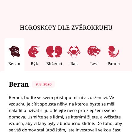
HOROSKOPY DLE ZVĚROKRUHU
Beran
Býk
Blíženci
Rak
Lev
Panna
V
Beran
9. 8. 2026
Berani, buďte ve svém přístupu mírní a zdrženliví. Ve
vzduchu je cítit spousta něhy, na kterou byste se měli
naladit a užívat si ji. Udělejte něco pro zlepšení svého
domova. Usmiřte se s lidmi, se kterými žijete, a vyčistěte
vzduch, aby vztahy byly v budoucnu klidné. Do toho, aby
se váš domov stal útočištěm, jste investovali velkou část