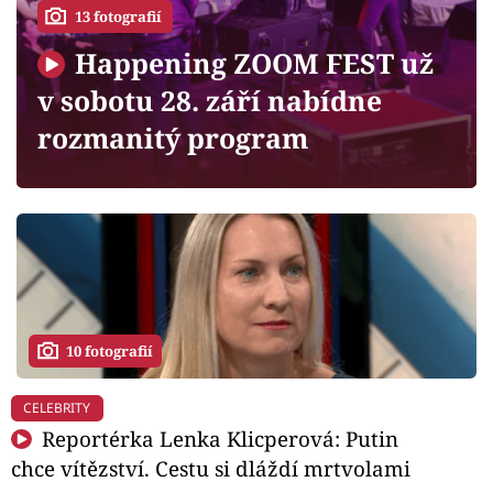
Horoskopy
13 fotografií
Sledujte prima+
Happening ZOOM FEST už
v sobotu 28. září nabídne
Filmový festival Karlovy Vary
rozmanitý program
Pořady
Mámy sobě
Přihlášení
10 fotografií
Sledujte nás
CELEBRITY
Reportérka Lenka Klicperová: Putin
chce vítězství. Cestu si dláždí mrtvolami