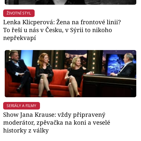
ŽIVOTNÍ STYL
Lenka Klicperová: Žena na frontové linii?
To řeší u nás v Česku, v Sýrii to nikoho
nepřekvapí
SERIÁLY A FILMY
Show Jana Krause: vždy připravený
moderátor, zpěvačka na koni a veselé
historky z války