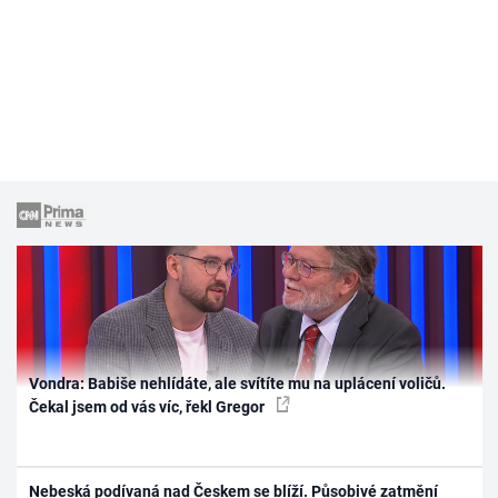
Vondra: Babiše nehlídáte, ale svítíte mu na uplácení voličů.
Čekal jsem od vás víc, řekl Gregor
Nebeská podívaná nad Českem se blíží. Působivé zatmění