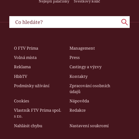
Nejlepší palačinky
Švestkový koláč
O FTV Prima
Management
Volná místa
Press
Reklama
Castingy a výzvy
HbbTV
Kontakty
Podmínky užívání
Zpracování osobních
údajů
Cookies
Nápověda
Vlastník FTV Prima spol.
Redakce
s r.o.
Nahlásit chybu
Nastavení soukromí