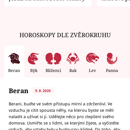
zemřít
HOROSKOPY DLE ZVĚROKRUHU
Beran
Býk
Blíženci
Rak
Lev
Panna
V
Beran
9. 8. 2026
Berani, buďte ve svém přístupu mírní a zdrženliví. Ve
vzduchu je cítit spousta něhy, na kterou byste se měli
naladit a užívat si ji. Udělejte něco pro zlepšení svého
domova. Usmiřte se s lidmi, se kterými žijete, a vyčistěte
vzduch, aby vztahy byly v budoucnu klidné. Do toho, aby