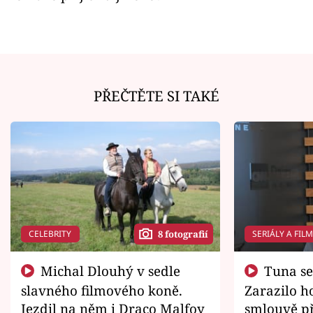
PŘEČTĚTE SI TAKÉ
CELEBRITY
SERIÁLY A FIL
8 fotografií
Michal Dlouhý v sedle
Tuna se chtěl vrátit domů.
slavného filmového koně.
Zarazilo ho
Jezdil na něm i Draco Malfoy
smlouvě př