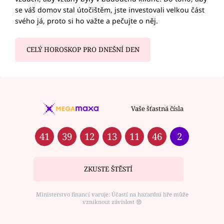
se váš domov stal útočištěm, jste investovali velkou část
svého já, proto si ho važte a pečujte o něj.
CELÝ HOROSKOP PRO DNEŠNÍ DEN
Vaše šťastná čísla
41
39
12
13
11
46
2
ZKUSTE ŠTĚSTÍ
Ministerstvo financí varuje: Účastí na hazardní hře může
vzniknout závislost ⑱