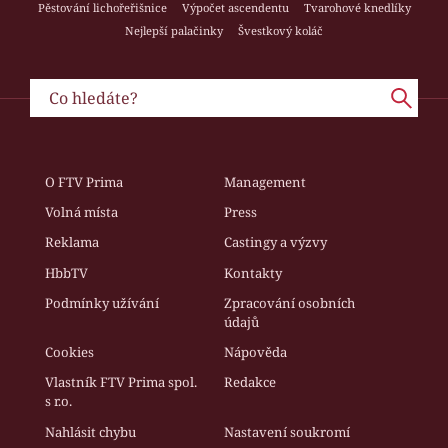
Pěstování lichořeřišnice
Výpočet ascendentu
Tvarohové knedlíky
Nejlepší palačinky
Švestkový koláč
O FTV Prima
Management
Volná místa
Press
Reklama
Castingy a výzvy
HbbTV
Kontakty
Podmínky užívání
Zpracování osobních
údajů
Cookies
Nápověda
Vlastník FTV Prima spol.
Redakce
s r.o.
Nahlásit chybu
Nastavení soukromí