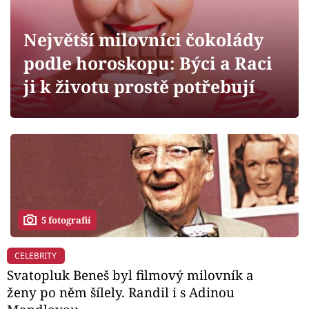
Horoskopy
Sledujte prima+
Největší milovníci čokolády
podle horoskopu: Býci a Raci
Filmový festival Karlovy Vary
ji k životu prostě potřebují
Pořady
Mámy sobě
Přihlášení
5 fotografií
Sledujte nás
CELEBRITY
Svatopluk Beneš byl filmový milovník a
ženy po něm šílely. Randil i s Adinou