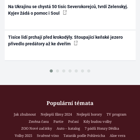
Na Ukrajinu se chystá 50 tisíc Severokorejců, tvrdí Zelenskyj.
Kyjev žádá o pomoc i Soul
Tisíce lidí prchají před krokodýly. Stoupající keňské jezero
přivedlo predátory až ke dveřím
Populární témata
Jak zhubnout
Nejlepší filmy 2024
Nejlepší horory
TV program
Změna času
Partie
Počasí
Kdy budou volby
ZOO Nové začátky
Auto – katalog
7 pádů Honzy Dědka
Volby 2025
Svařené víno
Tatarák podle Pohlreicha
Aloe vera