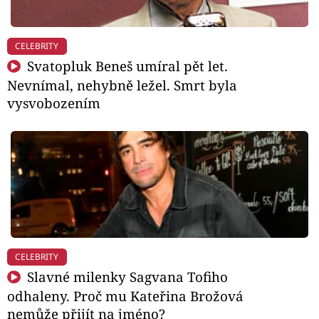
CELEBRITY
Svatopluk Beneš umíral pět let.
Nevnímal, nehybně ležel. Smrt byla
vysvobozením
CELEBRITY
Slavné milenky Sagvana Tofiho
odhaleny. Proč mu Kateřina Brožová
nemůže přijít na jméno?