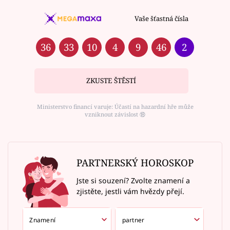
Vaše šťastná čísla
36
33
10
4
9
46
2
ZKUSTE ŠTĚSTÍ
Ministerstvo financí varuje: Účastí na hazardní hře může
vzniknout závislost ⑱
PARTNERSKÝ HOROSKOP
Jste si souzení? Zvolte znamení a
zjistěte, jestli vám hvězdy přejí.