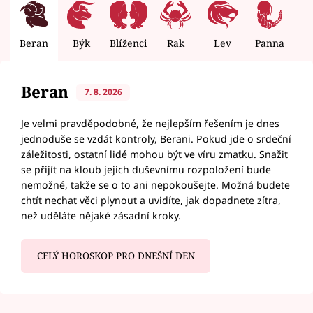
Beran
Býk
Blíženci
Rak
Lev
Panna
V
Beran
7. 8. 2026
Je velmi pravděpodobné, že nejlepším řešením je dnes
jednoduše se vzdát kontroly, Berani. Pokud jde o srdeční
záležitosti, ostatní lidé mohou být ve víru zmatku. Snažit
se přijít na kloub jejich duševnímu rozpoložení bude
nemožné, takže se o to ani nepokoušejte. Možná budete
chtít nechat věci plynout a uvidíte, jak dopadnete zítra,
než uděláte nějaké zásadní kroky.
CELÝ HOROSKOP PRO DNEŠNÍ DEN