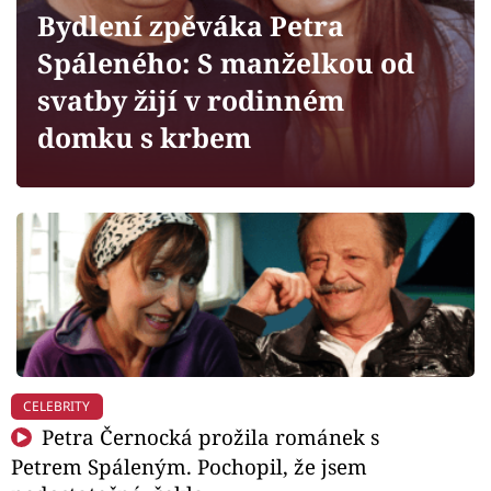
Horoskopy
Bydlení zpěváka Petra
Sledujte prima+
Spáleného: S manželkou od
svatby žijí v rodinném
Filmový festival Karlovy Vary
domku s krbem
Pořady
Mámy sobě
Přihlášení
Sledujte nás
CELEBRITY
Petra Černocká prožila románek s
Petrem Spáleným. Pochopil, že jsem