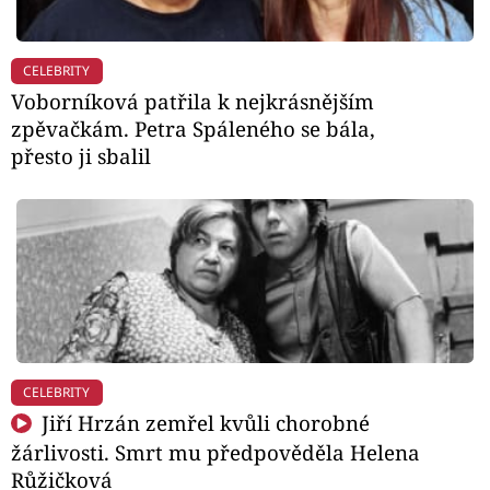
CELEBRITY
Voborníková patřila k nejkrásnějším
zpěvačkám. Petra Spáleného se bála,
přesto ji sbalil
CELEBRITY
Jiří Hrzán zemřel kvůli chorobné
žárlivosti. Smrt mu předpověděla Helena
Růžičková