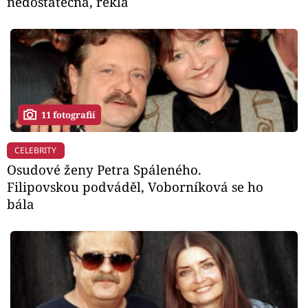
nedostatečná, řekla
11 fotografií
CELEBRITY
Osudové ženy Petra Spáleného.
Filipovskou podváděl, Voborníková se ho
bála