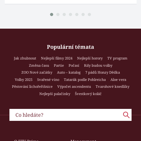
Populární témata
Jak zhubnout
Nejlepší filmy 2024
Nejlepší horory
TV program
Změna času
Partie
Počasí
Kdy budou volby
ZOO Nové začátky
Auto – katalog
7 pádů Honzy Dědka
Volby 2025
Svařené víno
Tatarák podle Pohlreicha
Aloe vera
Pěstování lichořeřišnice
Výpočet ascendentu
Tvarohové knedlíky
Nejlepší palačinky
Švestkový koláč