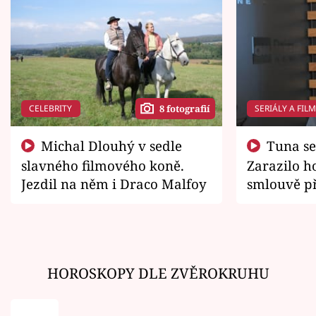
CELEBRITY
SERIÁLY A FIL
8 fotografií
Michal Dlouhý v sedle
Tuna se chtěl vrátit domů.
slavného filmového koně.
Zarazilo ho
Jezdil na něm i Draco Malfoy
smlouvě př
zemřít
HOROSKOPY DLE ZVĚROKRUHU