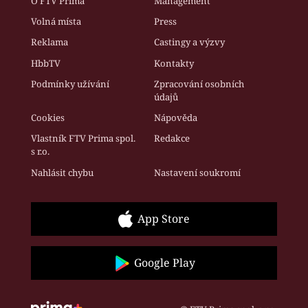
O FTV Prima
Management
Volná místa
Press
Reklama
Castingy a výzvy
HbbTV
Kontakty
Podmínky užívání
Zpracování osobních
údajů
Cookies
Nápověda
Vlastník FTV Prima spol.
Redakce
s r.o.
Nahlásit chybu
Nastavení soukromí
App Store
Google Play