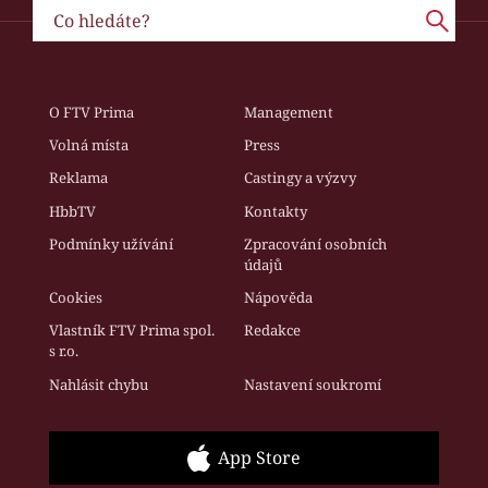
O FTV Prima
Management
Volná místa
Press
Reklama
Castingy a výzvy
HbbTV
Kontakty
Podmínky užívání
Zpracování osobních
údajů
Cookies
Nápověda
Vlastník FTV Prima spol.
Redakce
s r.o.
Nahlásit chybu
Nastavení soukromí
App Store