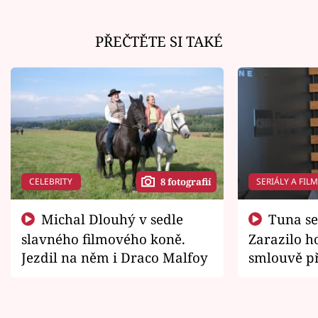
PŘEČTĚTE SI TAKÉ
CELEBRITY
SERIÁLY A FIL
8 fotografií
Michal Dlouhý v sedle
Tuna se chtěl vrátit domů.
slavného filmového koně.
Zarazilo ho
Jezdil na něm i Draco Malfoy
smlouvě př
zemřít