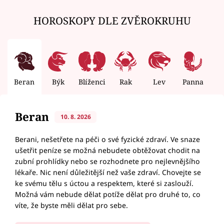
HOROSKOPY DLE ZVĚROKRUHU
Beran
Býk
Blíženci
Rak
Lev
Panna
V
Beran
10. 8. 2026
Berani, nešetřete na péči o své fyzické zdraví. Ve snaze
ušetřit peníze se možná nebudete obtěžovat chodit na
zubní prohlídky nebo se rozhodnete pro nejlevnějšího
lékaře. Nic není důležitější než vaše zdraví. Chovejte se
ke svému tělu s úctou a respektem, které si zaslouží.
Možná vám nebude dělat potíže dělat pro druhé to, co
víte, že byste měli dělat pro sebe.