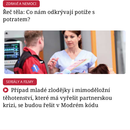
ZDRAVÍ A NEMOCI
Řeč těla: Co nám odkrývají potíže s
potratem?
SERIÁLY A FILMY
Případ mladé zlodějky i mimoděložní
těhotenství, které má vyřešit partnerskou
krizi, se budou řešit v Modrém kódu