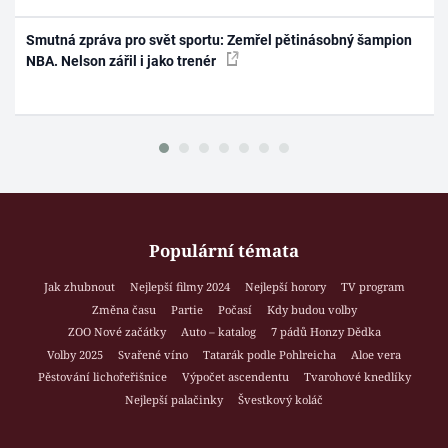
Smutná zpráva pro svět sportu: Zemřel pětinásobný šampion
NBA. Nelson zářil i jako trenér
Populární témata
Jak zhubnout
Nejlepší filmy 2024
Nejlepší horory
TV program
Změna času
Partie
Počasí
Kdy budou volby
ZOO Nové začátky
Auto – katalog
7 pádů Honzy Dědka
Volby 2025
Svařené víno
Tatarák podle Pohlreicha
Aloe vera
Pěstování lichořeřišnice
Výpočet ascendentu
Tvarohové knedlíky
Nejlepší palačinky
Švestkový koláč