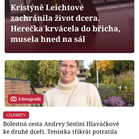
Horoskopy
Kristýně Leichtové
Sledujte prima+
zachránila život dcera.
Herečka krvácela do břicha,
Filmový festival Karlovy Vary
musela hned na sál
Pořady
Mámy sobě
Přihlášení
8 fotografií
Sledujte nás
CELEBRITY
Bolestná cesta Andrey Sestini Hlaváčkové
ke druhé dceři. Tenistka třikrát potratila