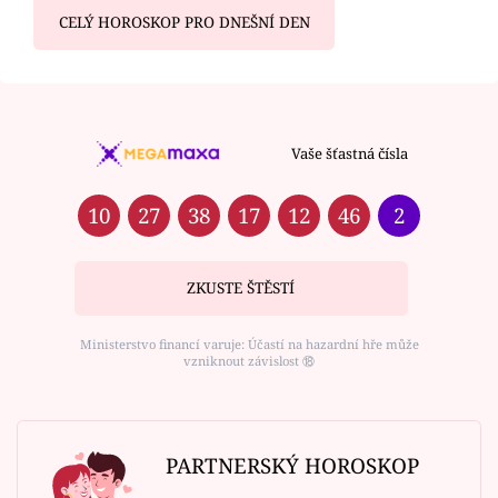
CELÝ HOROSKOP PRO DNEŠNÍ DEN
Vaše šťastná čísla
10
27
38
17
12
46
2
ZKUSTE ŠTĚSTÍ
Ministerstvo financí varuje: Účastí na hazardní hře může
vzniknout závislost ⑱
PARTNERSKÝ HOROSKOP