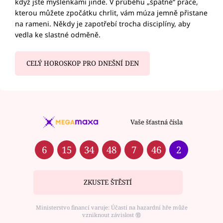
když jste myšlenkami jinde. V průběhu „špatné“ práce,
kterou můžete zpočátku chrlit, vám múza jemně přistane
na rameni. Někdy je zapotřebí trocha disciplíny, aby
vedla ke slastné odměně.
CELÝ HOROSKOP PRO DNEŠNÍ DEN
Vaše šťastná čísla
6
15
34
48
7
46
2
ZKUSTE ŠTĚSTÍ
Ministerstvo financí varuje: Účastí na hazardní hře může
vzniknout závislost ⑱