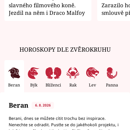
slavného filmového koně.
Zarazilo ho
Jezdil na něm i Draco Malfoy
smlouvě př
zemřít
HOROSKOPY DLE ZVĚROKRUHU
Beran
Býk
Blíženci
Rak
Lev
Panna
V
Beran
6. 8. 2026
Berani, dnes se můžete cítit trochu bez inspirace.
Nenechte se odradit. Pusťte se do jakéhokoli projektu, i