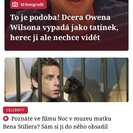
Horoskopy
10 fotografií
Sledujte prima+
To je podoba! Dcera Owena
Wilsona vypadá jako tatínek,
Filmový festival Karlovy Vary
herec ji ale nechce vidět
Pořady
Mámy sobě
Přihlášení
Sledujte nás
CELEBRITY
Poznáte ve filmu Noc v muzeu matku
Bena Stillera? Sám si ji do něho obsadil