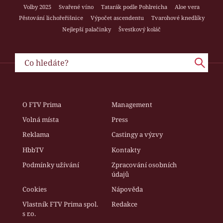
Volby 2025
Svařené víno
Tatarák podle Pohlreicha
Aloe vera
Pěstování lichořeřišnice
Výpočet ascendentu
Tvarohové knedlíky
Nejlepší palačinky
Švestkový koláč
O FTV Prima
Management
Volná místa
Press
Reklama
Castingy a výzvy
HbbTV
Kontakty
Podmínky užívání
Zpracování osobních
údajů
Cookies
Nápověda
Vlastník FTV Prima spol.
Redakce
s r.o.