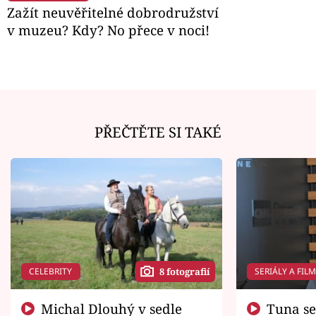
Zažít neuvěřitelné dobrodružství
v muzeu? Kdy? No přece v noci!
PŘEČTĚTE SI TAKÉ
CELEBRITY
SERIÁLY A FIL
8 fotografií
Michal Dlouhý v sedle
Tuna se chtěl vrátit domů.