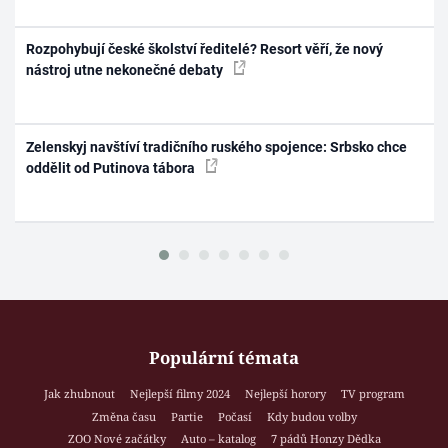
Rozpohybují české školství ředitelé? Resort věří, že nový
nástroj utne nekonečné debaty
Zelenskyj navštíví tradičního ruského spojence: Srbsko chce
oddělit od Putinova tábora
Populární témata
Jak zhubnout
Nejlepší filmy 2024
Nejlepší horory
TV program
Změna času
Partie
Počasí
Kdy budou volby
ZOO Nové začátky
Auto – katalog
7 pádů Honzy Dědka