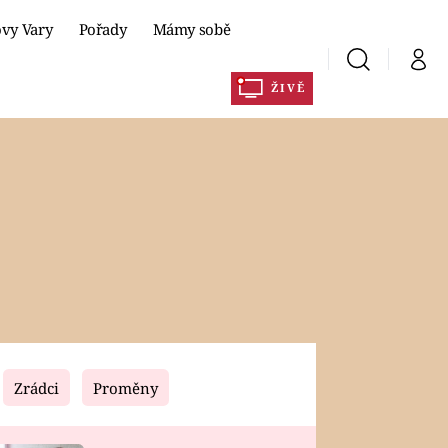
ovy Vary
Pořady
Mámy sobě
Vyhledávání
Můj 
ŽIVĚ
y
Prima+
CNN Prima NEWS
DLA
Prima FRESH
Prima Living
Prima Zoom
Prima Lajk
Zrádci
Proměny
Sledujte nás