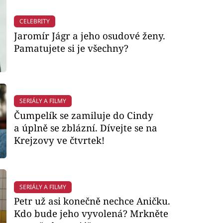
CELEBRITY
Jaromír Jágr a jeho osudové ženy.
Pamatujete si je všechny?
SERIÁLY A FILMY
Čumpelík se zamiluje do Cindy
a úplně se zblázní. Dívejte se na
Krejzovy ve čtvrtek!
SERIÁLY A FILMY
Petr už asi konečně nechce Aničku.
Kdo bude jeho vyvolená? Mrkněte