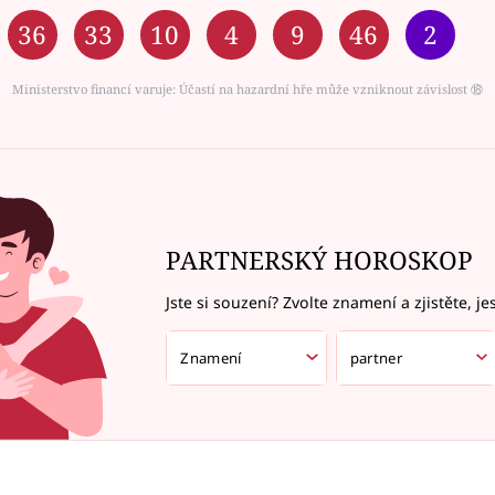
36
33
10
4
9
46
2
Ministerstvo financí varuje: Účastí na hazardní hře může vzniknout závislost ⑱
PARTNERSKÝ HOROSKOP
Jste si souzení? Zvolte znamení a zjistěte, je