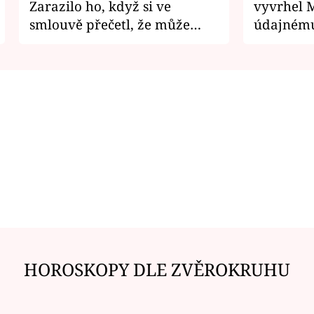
Zarazilo ho, když si ve
vyvrhel 
smlouvě přečetl, že může
údajnému
zemřít
je v nemil
HOROSKOPY DLE ZVĚROKRUHU