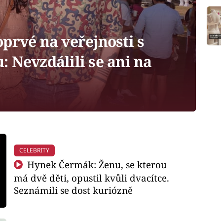
prvé na veřejnosti s
 Nevzdálili se ani na
CELEBRITY
Hynek Čermák: Ženu, se kterou
má dvě děti, opustil kvůli dvacítce.
Seznámili se dost kuriózně