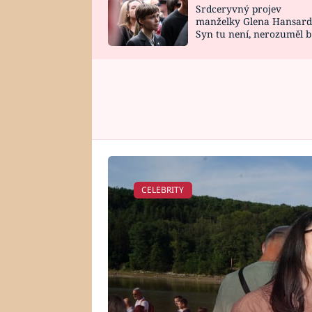
Srdceryvný projev
SNÁŘ
CELEBRITY
manželky Glena Hansard
Syn tu není, nerozuměl b
HOROSKOP NA
VAŘENÍ
tomu, vysvětlila
ROK 2023
CELEBRITY