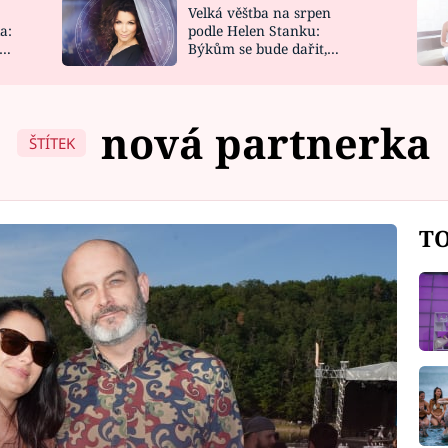
Velká věštba na srpen
NOVINKY
ZAHRADA
a:
podle Helen Stanku:
y
Býkům se bude dařit,
VIDEORECEPTY
DESIGN
Vodnáře čeká jízda
nová partnerka
ŠTÍTEK
TO