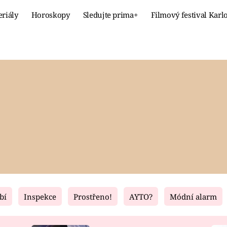
eriály
Horoskopy
Sledujte prima+
Filmový festival Karl
Celebrity
Recept
MÓDA A KRÁSA
HLAVNÍ JÍ
VZTAHY A SEX
SLADKÉ
PRIMA MAMINKA
ZDRAVÉ
bí
Inspekce
Prostřeno!
AYTO?
Módní alarm
Fresh
Living
RECEPTY
BYDLENÍ