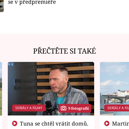
se v předpremiéře
PŘEČTĚTE SI TAKÉ
SERIÁLY A FILMY
SERIÁLY A FI
9 fotografií
Tuna se chtěl vrátit domů.
Martin Písařík jako