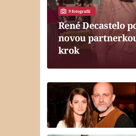
9 fotografií
René Decastelo po
novou partnerkou:
krok