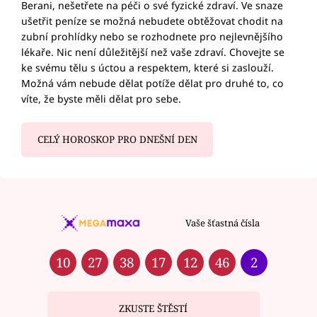
Berani, nešetřete na péči o své fyzické zdraví. Ve snaze
ušetřit peníze se možná nebudete obtěžovat chodit na
zubní prohlídky nebo se rozhodnete pro nejlevnějšího
lékaře. Nic není důležitější než vaše zdraví. Chovejte se
ke svému tělu s úctou a respektem, které si zaslouží.
Možná vám nebude dělat potíže dělat pro druhé to, co
víte, že byste měli dělat pro sebe.
CELÝ HOROSKOP PRO DNEŠNÍ DEN
Vaše šťastná čísla
10
27
38
17
12
46
2
ZKUSTE ŠTĚSTÍ