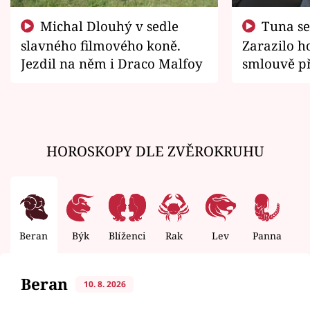
Michal Dlouhý v sedle
Tuna se chtěl vrátit domů.
slavného filmového koně.
Zarazilo ho
Jezdil na něm i Draco Malfoy
smlouvě př
zemřít
HOROSKOPY DLE ZVĚROKRUHU
Beran
Býk
Blíženci
Rak
Lev
Panna
V
Beran
10. 8. 2026