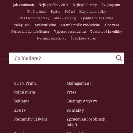
Jak zhubnout
Nejlepší filmy 2024
Nejlepší horory
TV program
Změna času
Partie
Počasí
Kdy budou volby
ZOO Nové začátky
Auto – katalog
7 pádů Honzy Dědka
Volby 2025
Svařené víno
Tatarák podle Pohlreicha
Aloe vera
Pěstování lichořeřišnice
Výpočet ascendentu
Tvarohové knedlíky
Nejlepší palačinky
Švestkový koláč
O FTV Prima
Management
Volná místa
Press
Reklama
Castingy a výzvy
HbbTV
Kontakty
Podmínky užívání
Zpracování osobních
údajů