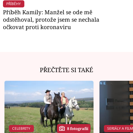
PŘÍBĚHY
Příběh Kamily: Manžel se ode mě
odstěhoval, protože jsem se nechala
očkovat proti koronaviru
PŘEČTĚTE SI TAKÉ
CELEBRITY
SERIÁLY A FIL
8 fotografií