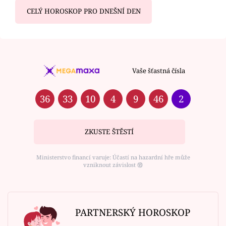
CELÝ HOROSKOP PRO DNEŠNÍ DEN
Vaše šťastná čísla
36
33
10
4
9
46
2
ZKUSTE ŠTĚSTÍ
Ministerstvo financí varuje: Účastí na hazardní hře může
vzniknout závislost ⑱
PARTNERSKÝ HOROSKOP