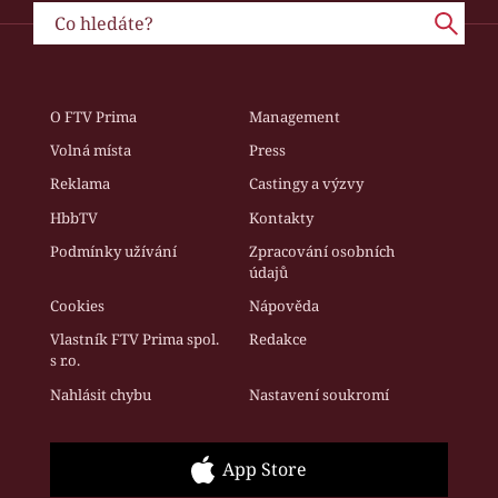
O FTV Prima
Management
Volná místa
Press
Reklama
Castingy a výzvy
HbbTV
Kontakty
Podmínky užívání
Zpracování osobních
údajů
Cookies
Nápověda
Vlastník FTV Prima spol.
Redakce
s r.o.
Nahlásit chybu
Nastavení soukromí
App Store