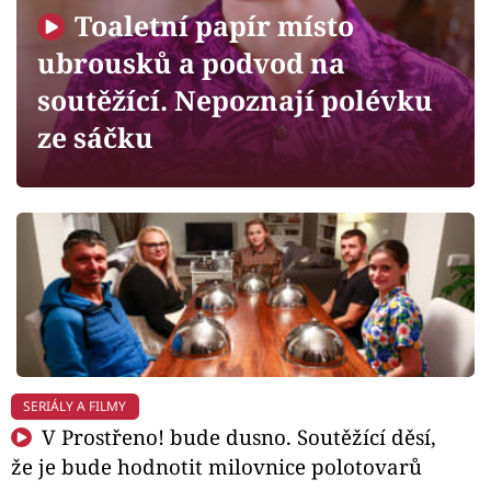
Horoskopy
Toaletní papír místo
Sledujte prima+
ubrousků a podvod na
soutěžící. Nepoznají polévku
Filmový festival Karlovy Vary
ze sáčku
Pořady
Mámy sobě
Přihlášení
Sledujte nás
SERIÁLY A FILMY
V Prostřeno! bude dusno. Soutěžící děsí,
že je bude hodnotit milovnice polotovarů