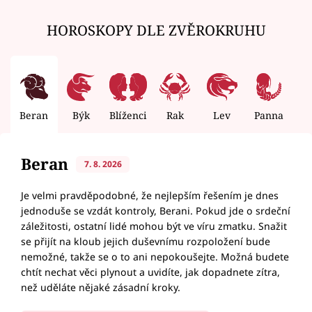
HOROSKOPY DLE ZVĚROKRUHU
Beran
Býk
Blíženci
Rak
Lev
Panna
V
Beran
7. 8. 2026
Je velmi pravděpodobné, že nejlepším řešením je dnes
jednoduše se vzdát kontroly, Berani. Pokud jde o srdeční
záležitosti, ostatní lidé mohou být ve víru zmatku. Snažit
se přijít na kloub jejich duševnímu rozpoložení bude
nemožné, takže se o to ani nepokoušejte. Možná budete
chtít nechat věci plynout a uvidíte, jak dopadnete zítra,
než uděláte nějaké zásadní kroky.