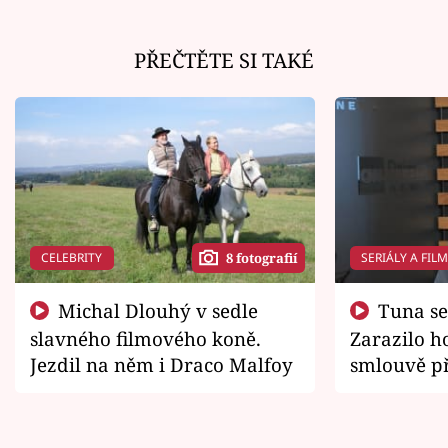
PŘEČTĚTE SI TAKÉ
CELEBRITY
SERIÁLY A FIL
8 fotografií
Michal Dlouhý v sedle
Tuna se chtěl vrátit domů.
slavného filmového koně.
Zarazilo ho
Jezdil na něm i Draco Malfoy
smlouvě př
zemřít