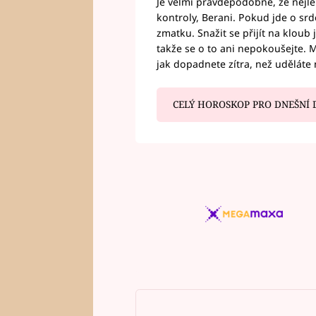
Je velmi pravděpodobné, že nejl
kontroly, Berani. Pokud jde o srde
zmatku. Snažit se přijít na klou
takže se o to ani nepokoušejte. M
jak dopadnete zítra, než uděláte 
CELÝ HOROSKOP PRO DNEŠNÍ 