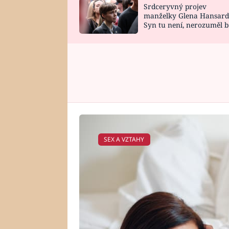
Srdceryvný projev
SNÁŘ
CELEBRITY
manželky Glena Hansard
Syn tu není, nerozuměl b
HOROSKOP NA
VAŘENÍ
tomu, vysvětlila
ROK 2023
SEX A VZTAHY