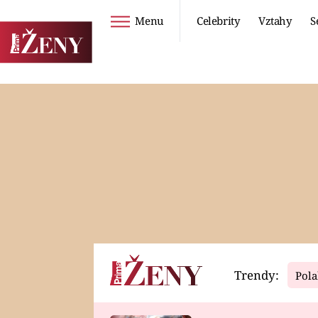
Menu
Celebrity
Vztahy
S
Seriály
Životní styl
ZOO
DIETY A HUBNUTÍ
PROSTŘENO!
CESTOVÁNÍ A
DOVOLENÁ
DUCH
ZDRAVÍ
Trendy:
Pola
Horoskopy
Video
ASTROČLÁNKY
SERIÁLY