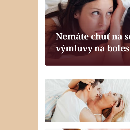
Nemáte chuť na 
výmluvy na bolest