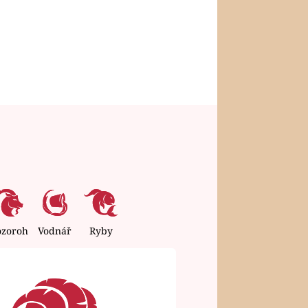
ozoroh
Vodnář
Ryby