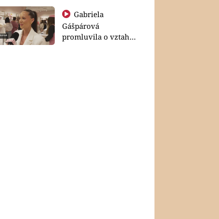
Gabriela
Gášpárová
promluvila o vztahu
a zakládání rodiny