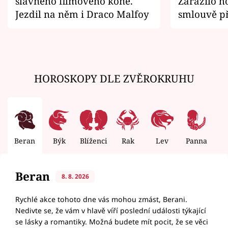
slavného filmového koně.
Zarazilo ho
Jezdil na něm i Draco Malfoy
smlouvě př
zemřít
HOROSKOPY DLE ZVĚROKRUHU
Beran
Býk
Blíženci
Rak
Lev
Panna
V
Beran
8. 8. 2026
Rychlé akce tohoto dne vás mohou zmást, Berani.
Nedivte se, že vám v hlavě víří poslední události týkající
se lásky a romantiky. Možná budete mít pocit, že se věci