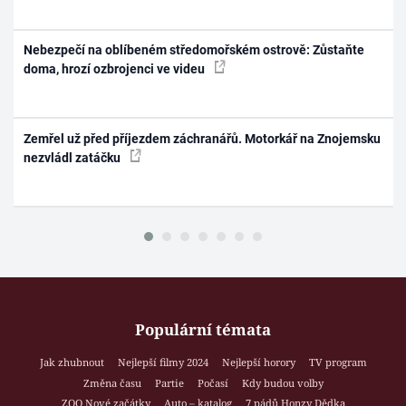
Nebezpečí na oblíbeném středomořském ostrově: Zůstaňte
doma, hrozí ozbrojenci ve videu
Zemřel už před příjezdem záchranářů. Motorkář na Znojemsku
nezvládl zatáčku
Populární témata
Jak zhubnout
Nejlepší filmy 2024
Nejlepší horory
TV program
Změna času
Partie
Počasí
Kdy budou volby
ZOO Nové začátky
Auto – katalog
7 pádů Honzy Dědka