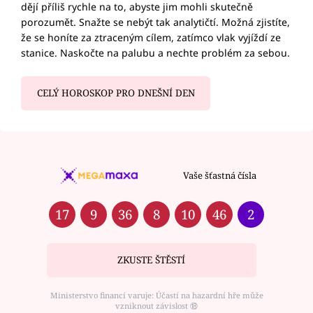
dějí příliš rychle na to, abyste jim mohli skutečně
porozumět. Snažte se nebýt tak analytičtí. Možná zjistíte,
že se honíte za ztraceným cílem, zatímco vlak vyjíždí ze
stanice. Naskočte na palubu a nechte problém za sebou.
CELÝ HOROSKOP PRO DNEŠNÍ DEN
Vaše šťastná čísla
17
9
36
8
10
46
2
ZKUSTE ŠTĚSTÍ
Ministerstvo financí varuje: Účastí na hazardní hře může
vzniknout závislost ⑱