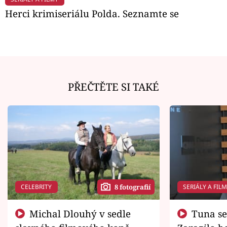
Herci krimiseriálu Polda. Seznamte se
PŘEČTĚTE SI TAKÉ
CELEBRITY
SERIÁLY A FIL
8 fotografií
Michal Dlouhý v sedle
Tuna se chtěl vrátit domů.