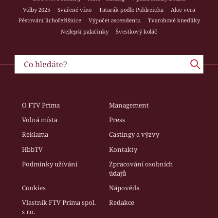
Volby 2025
Svařené víno
Tatarák podle Pohlreicha
Aloe vera
Pěstování lichořeřišnice
Výpočet ascendentu
Tvarohové knedlíky
Nejlepší palačinky
Švestkový koláč
O FTV Prima
Management
Volná místa
Press
Reklama
Castingy a výzvy
HbbTV
Kontakty
Podmínky užívání
Zpracování osobních
údajů
Cookies
Nápověda
Vlastník FTV Prima spol.
Redakce
s r.o.