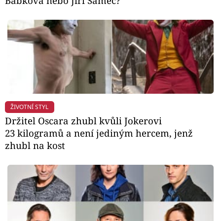
Babková nebo Jiří Samec?
ŽIVOTNÍ STYL
Držitel Oscara zhubl kvůli Jokerovi
23 kilogramů a není jediným hercem, jenž
zhubl na kost