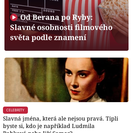
Horoskopy
Sledujte prima+
Od Berana po Ryby:
Slavné osobnosti filmového
Filmový festival Karlovy Vary
světa podle znamení
Pořady
Mámy sobě
Přihlášení
Sledujte nás
CELEBRITY
Slavná jména, která ale nejsou pravá. Tipli
byste si, kdo je například Ludmila