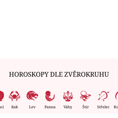
HOROSKOPY DLE ZVĚROKRUHU
nci
Rak
Lev
Panna
Váhy
Štír
Střelec
K