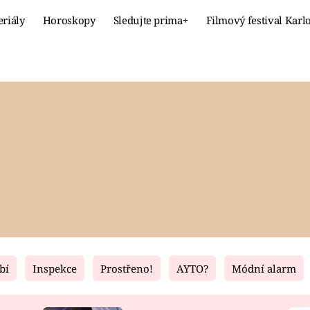
eriály
Horoskopy
Sledujte prima+
Filmový festival Karl
Celebrity
Recept
MÓDA A KRÁSA
HLAVNÍ JÍ
VZTAHY A SEX
SLADKÉ
PRIMA MAMINKA
ZDRAVÉ
bí
Inspekce
Prostřeno!
AYTO?
Módní alarm
Fresh
Living
RECEPTY
BYDLENÍ