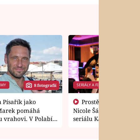
LMY
SERIÁLY A FILMY
8 fotografií
14 f
Prostě si o to řekla! Takhle
Marek pomáhá
Nicole Šáchová získala r
 vrahovi. V Polabí
seriálu Kamarádi
osti