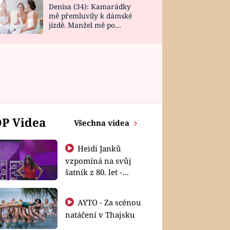
Denisa (34): Kamarádky
mě přemluvily k dámské
jízdě. Manžel mě po
návratu zaskočil
P Videa
Všechna videa
Heidi Janků
vzpomíná na svůj
šatník z 80. let -
Shopaholičky
AYTO - Za scénou
natáčení v Thajsku