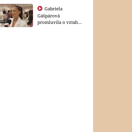
Gabriela
Gášpárová
promluvila o vztahu
a zakládání rodiny