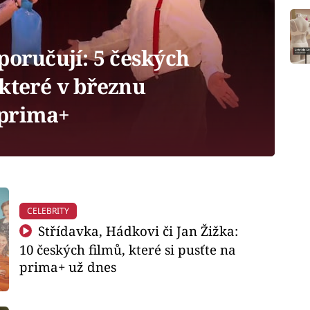
oručují: 5 českých
které v březnu
 prima+
CELEBRITY
Střídavka, Hádkovi či Jan Žižka:
10 českých filmů, které si pusťte na
prima+ už dnes