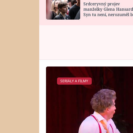
Srdceryvný projev
SNÁŘ
CELEBRITY
manželky Glena Hansard
Syn tu není, nerozuměl b
HOROSKOP NA
VAŘENÍ
tomu, vysvětlila
ROK 2023
SERIÁLY A FILMY