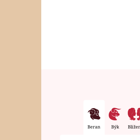
Beran
Býk
Blíže