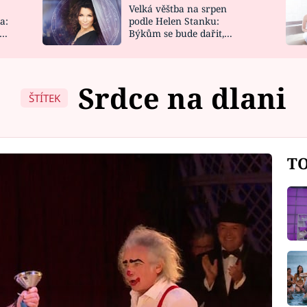
Velká věštba na srpen
NOVINKY
ZAHRADA
a:
podle Helen Stanku:
y
Býkům se bude dařit,
VIDEORECEPTY
DESIGN
Vodnáře čeká jízda
Srdce na dlani
ŠTÍTEK
TO