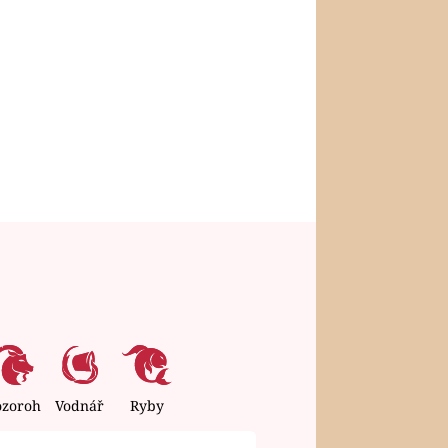
ozoroh
Vodnář
Ryby