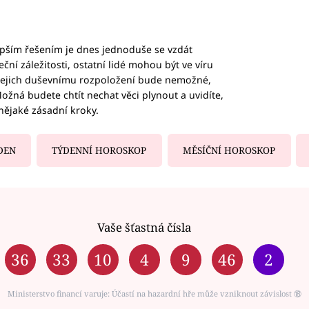
epším řešením je dnes jednoduše se vzdát
ční záležitosti, ostatní lidé mohou být ve víru
b jejich duševnímu rozpoložení bude nemožné,
ožná budete chtít nechat věci plynout a uvidíte,
nějaké zásadní kroky.
DEN
TÝDENNÍ HOROSKOP
MĚSÍČNÍ HOROSKOP
Vaše šťastná čísla
36
33
10
4
9
46
2
Ministerstvo financí varuje: Účastí na hazardní hře může vzniknout závislost ⑱