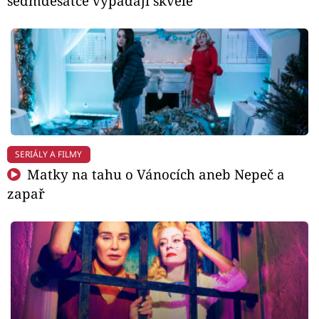
sedmdesátce vypadají skvěle
SERIÁLY A FILMY
Matky na tahu o Vánocích aneb Nepeč a
zapař