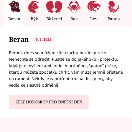
Beran
Býk
Blíženci
Rak
Lev
Panna
V
Beran
6. 8. 2026
Berani, dnes se můžete cítit trochu bez inspirace.
Nenechte se odradit. Pusťte se do jakéhokoli projektu, i
když jste myšlenkami jinde. V průběhu „špatné“ práce,
kterou můžete zpočátku chrlit, vám múza jemně přistane
na rameni. Někdy je zapotřebí trocha disciplíny, aby
vedla ke slastné odměně.
CELÝ HOROSKOP PRO DNEŠNÍ DEN