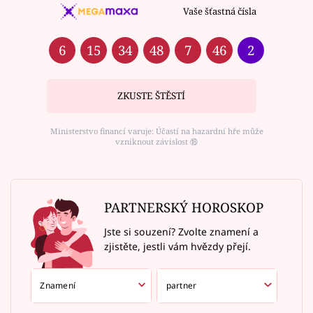
Vaše šťastná čísla
6
15
34
48
7
46
2
ZKUSTE ŠTĚSTÍ
Ministerstvo financí varuje: Účastí na hazardní hře může
vzniknout závislost ⑱
PARTNERSKÝ HOROSKOP
Jste si souzení? Zvolte znamení a
zjistěte, jestli vám hvězdy přejí.