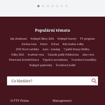
Populární témata
Jak zhubnout
Nejlepší filmy 2024
Nejlepší horory
TV program
Změna času
Partie
Počasí
Kdy budou volby
ZOO Nové začátky
Auto – katalog
7 pádů Honzy Dědka
Volby 2025
Svařené víno
Tatarák podle Pohlreicha
Aloe vera
Pěstování lichořeřišnice
Výpočet ascendentu
Tvarohové knedlíky
Nejlepší palačinky
Švestkový koláč
O FTV Prima
Management