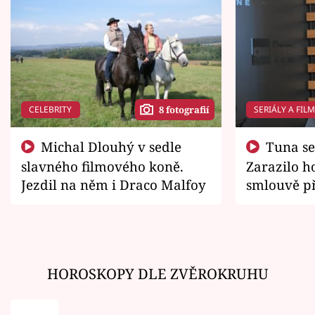
CELEBRITY
SERIÁLY A FIL
8 fotografií
Michal Dlouhý v sedle
Tuna se chtěl vrátit domů.
slavného filmového koně.
Zarazilo ho
Jezdil na něm i Draco Malfoy
smlouvě př
zemřít
HOROSKOPY DLE ZVĚROKRUHU