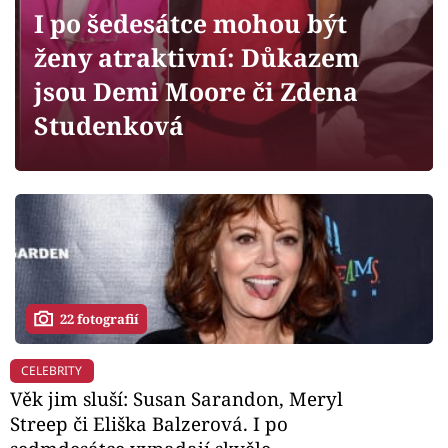
Horoskopy
I po šedesátce mohou být
Sledujte prima+
ženy atraktivní: Důkazem
jsou Demi Moore či Zdena
Filmový festival Karlovy Vary
Studenková
Pořady
Mámy sobě
Přihlášení
22 fotografií
Sledujte nás
CELEBRITY
Věk jim sluší: Susan Sarandon, Meryl
Streep či Eliška Balzerová. I po