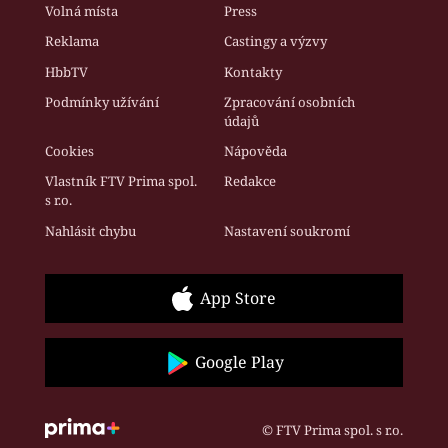
Volná místa
Press
Reklama
Castingy a výzvy
HbbTV
Kontakty
Podmínky užívání
Zpracování osobních
údajů
Cookies
Nápověda
Vlastník FTV Prima spol.
Redakce
s r.o.
Nahlásit chybu
Nastavení soukromí
App Store
Google Play
© FTV Prima spol. s r.o.