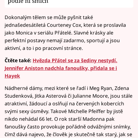
podle ní smích
Dokonalým tělem se může pyšnit také
jednašedesátiletá Courteney Cox, která se proslavila
jako Monica v seriálu Přátelé. Slavné krásky ale
perfektní postavy nemají zadarmo, sportují a jsou
aktivní, a to i po pracovní stránce.
Čtěte také:
Hvězda Přátel se za šediny nestydí.
Jennifer Aniston nadchla fanoušky, přidala se i
Hayek
Nádherné dámy, mezi které se řadí i Meg Ryan, Zdena
Studenková, Jitka Asterová či Julianne Moore, jsou stále
atraktivní, žádoucí a oslňují na červených kobercích
svými sexy úsměvy. Takové Michelle Pfeiffer by jistě
nikdo nehádal 66 let. O rok starší Madonna pak
fanoušky často provokuje pořádně odvážnými snímky,
čímž dává najevo, že člověk je skutečně tak starý, jak se