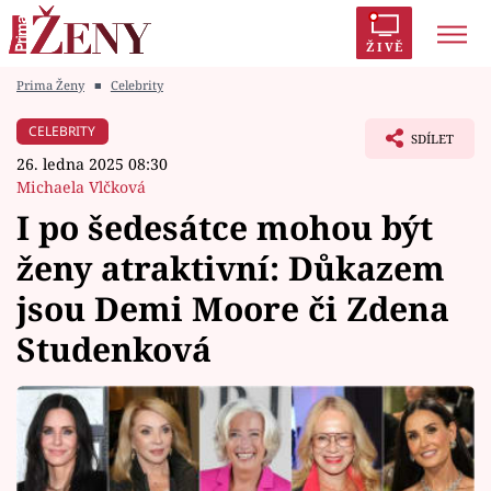
ŽIVĚ
Prima Ženy
■
Celebrity
Trendy:
Polabí
Inspekce
Prostřeno!
AYTO?
CELEBRITY
SDÍLET
Módní alarm
Zrádci
Proměny
26. ledna 2025 08:30
Michaela Vlčková
I po šedesátce mohou být
ženy atraktivní: Důkazem
Témata
jsou Demi Moore či Zdena
Celebrity
Studenková
Vztahy
Seriály