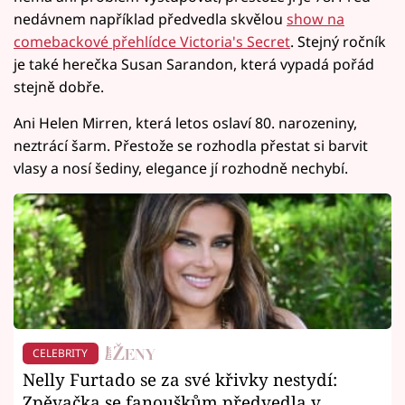
nedávnem například předvedla skvělou
show na
comebackové přehlídce Victoria's Secret
. Stejný ročník
je také herečka Susan Sarandon, která vypadá pořád
stejně dobře.
Ani Helen Mirren, která letos oslaví 80. narozeniny,
neztrácí šarm. Přestože se rozhodla přestat si barvit
vlasy a nosí šediny, elegance jí rozhodně nechybí.
CELEBRITY
Nelly Furtado se za své křivky nestydí:
Zpěvačka se fanouškům předvedla v