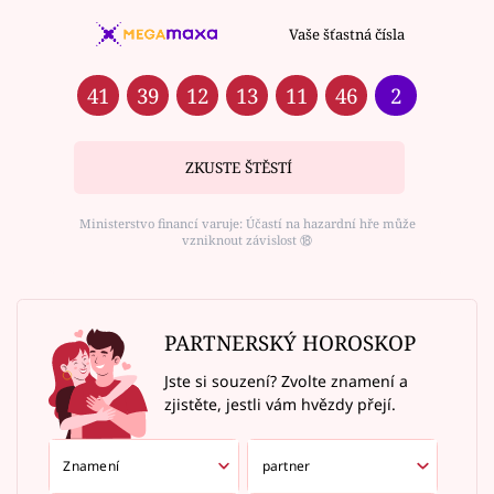
Vaše šťastná čísla
41
39
12
13
11
46
2
ZKUSTE ŠTĚSTÍ
Ministerstvo financí varuje: Účastí na hazardní hře může
vzniknout závislost ⑱
PARTNERSKÝ HOROSKOP
Jste si souzení? Zvolte znamení a
zjistěte, jestli vám hvězdy přejí.