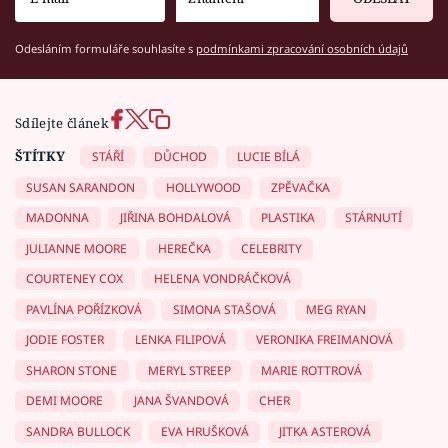
Odesláním formuláře souhlasíte s
podmínkami zpracování osobních údajů
Sdílejte článek
ŠTÍTKY
STÁŘÍ
DŮCHOD
LUCIE BÍLÁ
SUSAN SARANDON
HOLLYWOOD
ZPĚVAČKA
MADONNA
JIŘINA BOHDALOVÁ
PLASTIKA
STÁRNUTÍ
JULIANNE MOORE
HEREČKA
CELEBRITY
COURTENEY COX
HELENA VONDRÁČKOVÁ
PAVLÍNA POŘÍZKOVÁ
SIMONA STAŠOVÁ
MEG RYAN
JODIE FOSTER
LENKA FILIPOVÁ
VERONIKA FREIMANOVÁ
SHARON STONE
MERYL STREEP
MARIE ROTTROVÁ
DEMI MOORE
JANA ŠVANDOVÁ
CHER
SANDRA BULLOCK
EVA HRUŠKOVÁ
JITKA ASTEROVÁ