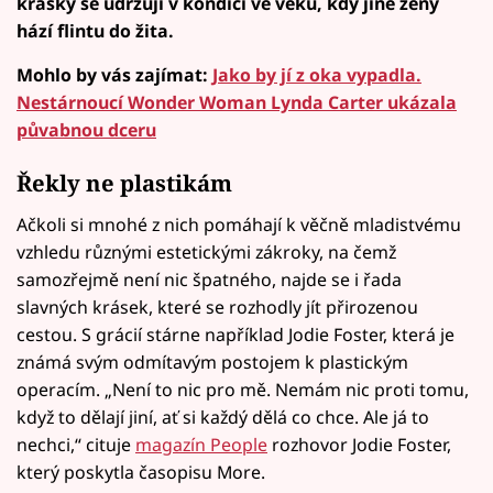
krásky se udržují v kondici ve věku, kdy jiné ženy
hází flintu do žita.
Mohlo by vás zajímat:
Jako by jí z oka vypadla.
Nestárnoucí Wonder Woman Lynda Carter ukázala
půvabnou dceru
Řekly ne plastikám
Ačkoli si mnohé z nich pomáhají k věčně mladistvému
vzhledu různými estetickými zákroky, na čemž
samozřejmě není nic špatného, najde se i řada
slavných krásek, které se rozhodly jít přirozenou
cestou. S grácií stárne například Jodie Foster, která je
známá svým odmítavým postojem k plastickým
operacím. „Není to nic pro mě. Nemám nic proti tomu,
když to dělají jiní, ať si každý dělá co chce. Ale já to
nechci,“ cituje
magazín People
rozhovor Jodie Foster,
který poskytla časopisu More.