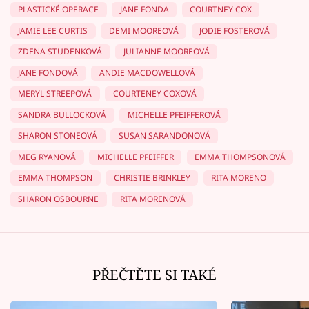
PLASTICKÉ OPERACE
JANE FONDA
COURTNEY COX
JAMIE LEE CURTIS
DEMI MOOREOVÁ
JODIE FOSTEROVÁ
ZDENA STUDENKOVÁ
JULIANNE MOOREOVÁ
JANE FONDOVÁ
ANDIE MACDOWELLOVÁ
MERYL STREEPOVÁ
COURTENEY COXOVÁ
SANDRA BULLOCKOVÁ
MICHELLE PFEIFFEROVÁ
SHARON STONEOVÁ
SUSAN SARANDONOVÁ
MEG RYANOVÁ
MICHELLE PFEIFFER
EMMA THOMPSONOVÁ
EMMA THOMPSON
CHRISTIE BRINKLEY
RITA MORENO
SHARON OSBOURNE
RITA MORENOVÁ
PŘEČTĚTE SI TAKÉ