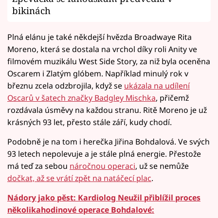
bikinách
Plná elánu je také někdejší hvězda Broadwaye Rita
Moreno, která se dostala na vrchol díky roli Anity ve
filmovém muzikálu West Side Story, za niž byla oceněna
Oscarem i Zlatým glóbem. Například minulý rok v
březnu zcela odzbrojila, když se
ukázala na udílení
Oscarů v šatech značky Badgley Mischka
, přičemž
rozdávala úsměvy na každou stranu. Ritě Moreno je už
krásných 93 let, přesto stále září, kudy chodí.
Podobně je na tom i herečka Jiřina Bohdalová. Ve svých
93 letech nepolevuje a je stále plná energie. Přestože
má teď za sebou
náročnou operaci
, už se nemůže
dočkat, až se vrátí zpět na natáčecí plac
.
Nádory jako pěst: Kardiolog Neužil přiblížil proces
několikahodinové operace Bohdalové: