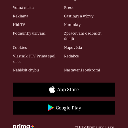
Volná místa
Press
Reklama
Castingy a výzvy
HbbTV
Kontakty
Podmínky užívání
Zpracování osobních
údajů
Cookies
Nápověda
Vlastník FTV Prima spol.
Redakce
s r.o.
Nahlásit chybu
Nastavení soukromí
App Store
Google Play
© FTV Prima spol. s r.o.