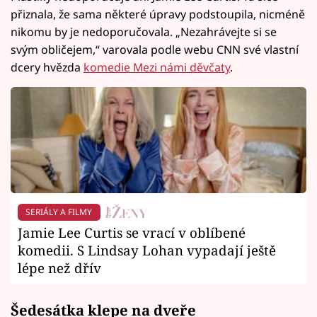
přiznala, že sama některé úpravy podstoupila, nicméně
nikomu by je nedoporučovala. „Nezahrávejte si se
svým obličejem,“ varovala podle webu CNN své vlastní
dcery hvězda
komedie Mezi námi děvčaty
.
SERIÁLY A FILMY
Jamie Lee Curtis se vrací v oblíbené
komedii. S Lindsay Lohan vypadají ještě
lépe než dřív
Šedesátka klepe na dveře