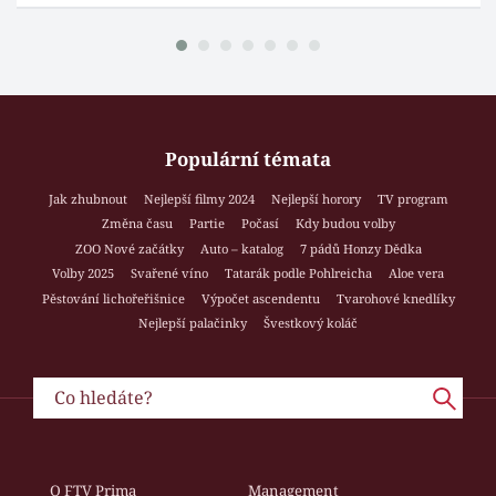
Populární témata
Jak zhubnout
Nejlepší filmy 2024
Nejlepší horory
TV program
Změna času
Partie
Počasí
Kdy budou volby
ZOO Nové začátky
Auto – katalog
7 pádů Honzy Dědka
Volby 2025
Svařené víno
Tatarák podle Pohlreicha
Aloe vera
Pěstování lichořeřišnice
Výpočet ascendentu
Tvarohové knedlíky
Nejlepší palačinky
Švestkový koláč
O FTV Prima
Management