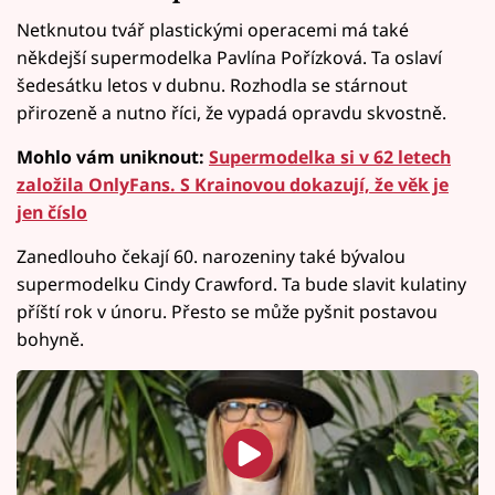
Netknutou tvář plastickými operacemi má také
někdejší supermodelka Pavlína Pořízková. Ta oslaví
šedesátku letos v dubnu. Rozhodla se stárnout
přirozeně a nutno říci, že vypadá opravdu skvostně.
Mohlo vám uniknout:
Supermodelka si v 62 letech
založila OnlyFans. S Krainovou dokazují, že věk je
jen číslo
Zanedlouho čekají 60. narozeniny také bývalou
supermodelku Cindy Crawford. Ta bude slavit kulatiny
příští rok v únoru. Přesto se může pyšnit postavou
bohyně.