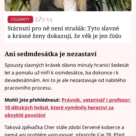
CELEBRITY
Stárnutí pro ně není strašák: Tyto slavné
a krásné ženy dokazují, že věk je jen číslo
Ani sedmdesátka je nezastaví
Spousty slavných krásek dávno minuly hranici šedesát
let a pomalu už míří k osmdesátce, ba dokonce i k
devadesátinám. Ani to je ale nezastavuje od nabitého
pracovního procesu.
Mohli jste přehlédnout:
Právník, veterinář i profesor:
10 dětských hvězd, které vyměnily herectví za
obvyklé povolání
Taková zpěvačka Cher stále zdobí červené koberce a
nemá ani problém vystupovat, přestože jí je 78. Před