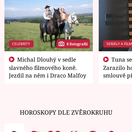
CELEBRITY
SERIÁLY A FIL
8 fotografií
Michal Dlouhý v sedle
Tuna se chtěl vrátit domů.
slavného filmového koně.
Zarazilo ho
Jezdil na něm i Draco Malfoy
smlouvě př
zemřít
HOROSKOPY DLE ZVĚROKRUHU