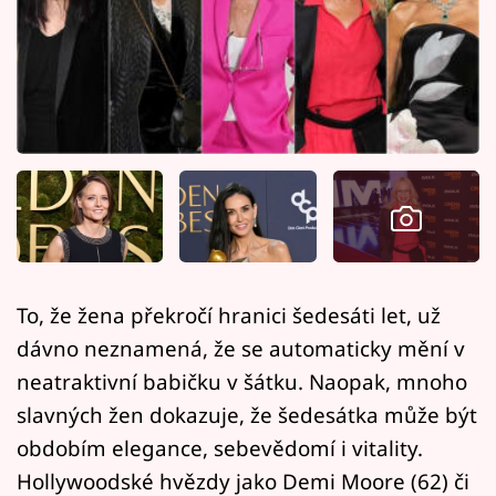
Horoskopy
Sledujte prima+
Filmový festival Karlovy Vary
Pořady
Mámy sobě
Přihlášení
To, že žena překročí hranici šedesáti let, už
dávno neznamená, že se automaticky mění v
Sledujte nás
neatraktivní babičku v šátku. Naopak, mnoho
slavných žen dokazuje, že šedesátka může být
obdobím elegance, sebevědomí i vitality.
Hollywoodské hvězdy jako Demi Moore (62) či