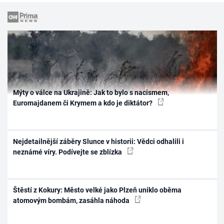
Mýty o válce na Ukrajině: Jak to bylo s nacismem,
Euromajdanem či Krymem a kdo je diktátor?
Nejdetailnější záběry Slunce v historii: Vědci odhalili i
neznámé víry. Podívejte se zblízka
Štěstí z Kokury: Město velké jako Plzeň uniklo oběma
atomovým bombám, zasáhla náhoda