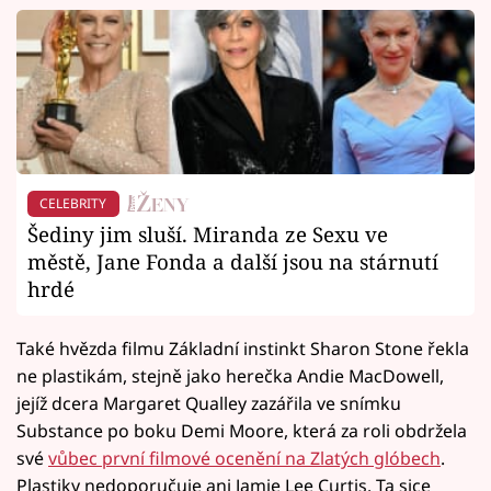
CELEBRITY
Šediny jim sluší. Miranda ze Sexu ve
městě, Jane Fonda a další jsou na stárnutí
hrdé
Také hvězda filmu Základní instinkt Sharon Stone řekla
ne plastikám, stejně jako herečka Andie MacDowell,
jejíž dcera Margaret Qualley zazářila ve snímku
Substance po boku Demi Moore, která za roli obdržela
své
vůbec první filmové ocenění na Zlatých glóbech
.
Plastiky nedoporučuje ani Jamie Lee Curtis. Ta sice