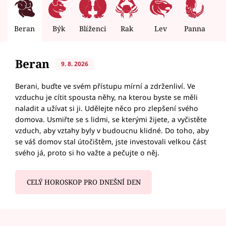
Beran
Býk
Blíženci
Rak
Lev
Panna
V
Beran
9. 8. 2026
Berani, buďte ve svém přístupu mírní a zdrženliví. Ve
vzduchu je cítit spousta něhy, na kterou byste se měli
naladit a užívat si ji. Udělejte něco pro zlepšení svého
domova. Usmiřte se s lidmi, se kterými žijete, a vyčistěte
vzduch, aby vztahy byly v budoucnu klidné. Do toho, aby
se váš domov stal útočištěm, jste investovali velkou část
svého já, proto si ho važte a pečujte o něj.
CELÝ HOROSKOP PRO DNEŠNÍ DEN