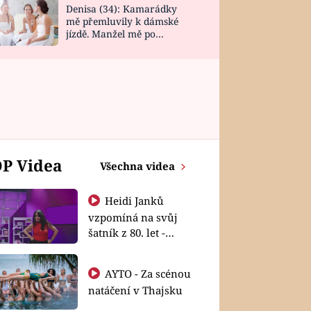
Denisa (34): Kamarádky
mě přemluvily k dámské
jízdě. Manžel mě po
návratu zaskočil
P Videa
Všechna videa
Heidi Janků
vzpomíná na svůj
šatník z 80. let -
Shopaholičky
AYTO - Za scénou
natáčení v Thajsku