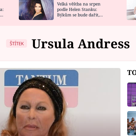
Velká věštba na srpen
NOVINKY
ZAHRADA
a:
podle Helen Stanku:
y
Býkům se bude dařit,
VIDEORECEPTY
DESIGN
Vodnáře čeká jízda
Ursula Andress
ŠTÍTEK
TO