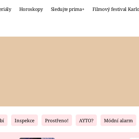
eriály
Horoskopy
Sledujte prima+
Filmový festival Karl
Celebrity
Recept
MÓDA A KRÁSA
HLAVNÍ JÍ
VZTAHY A SEX
SLADKÉ
PRIMA MAMINKA
ZDRAVÉ
bí
Inspekce
Prostřeno!
AYTO?
Módní alarm
Fresh
Living
RECEPTY
BYDLENÍ