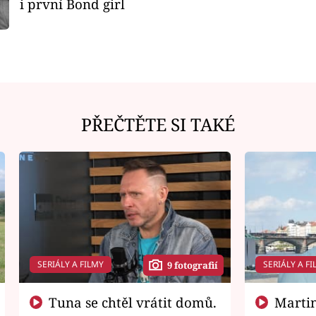
i první Bond girl
PŘEČTĚTE SI TAKÉ
SERIÁLY A FILMY
SERIÁLY A FI
9 fotografií
Tuna se chtěl vrátit domů.
Martin Písařík jako