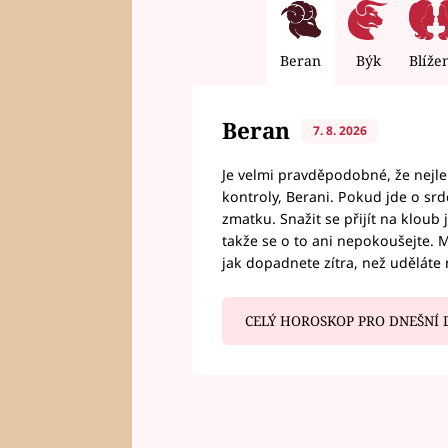
Beran
Býk
Blíže
Beran
7. 8. 2026
Je velmi pravděpodobné, že nejl
kontroly, Berani. Pokud jde o srde
zmatku. Snažit se přijít na klou
takže se o to ani nepokoušejte. M
jak dopadnete zítra, než uděláte 
CELÝ HOROSKOP PRO DNEŠNÍ 