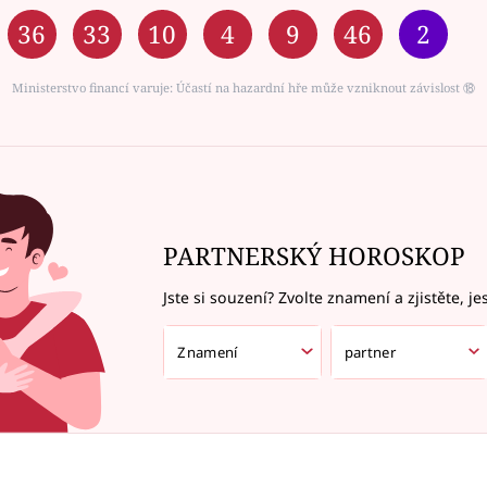
36
33
10
4
9
46
2
Ministerstvo financí varuje: Účastí na hazardní hře může vzniknout závislost ⑱
PARTNERSKÝ HOROSKOP
Jste si souzení? Zvolte znamení a zjistěte, je