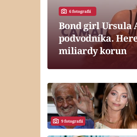
6 fotografií
Bond girl Ursula 
podvodníka. Here
miliardy korun
9 fotografií