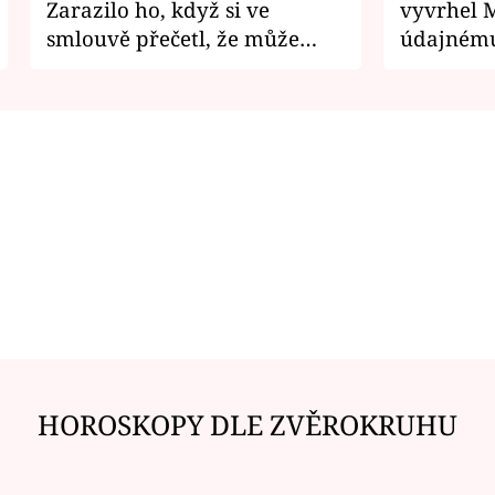
Zarazilo ho, když si ve
vyvrhel 
smlouvě přečetl, že může
údajnému
zemřít
je v nemil
HOROSKOPY DLE ZVĚROKRUHU