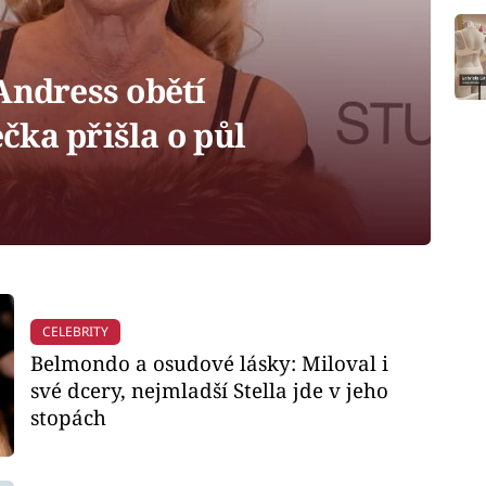
Andress obětí
čka přišla o půl
CELEBRITY
Belmondo a osudové lásky: Miloval i
své dcery, nejmladší Stella jde v jeho
stopách