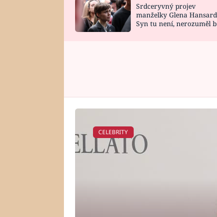
Srdceryvný projev
SNÁŘ
CELEBRITY
manželky Glena Hansard
Syn tu není, nerozuměl b
HOROSKOP NA
VAŘENÍ
tomu, vysvětlila
ROK 2023
CELEBRITY