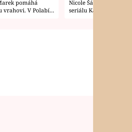
Marek pomáhá
Nicole Šáchová získala r
 vrahovi. V Polabí
seriálu Kamarádi
osti