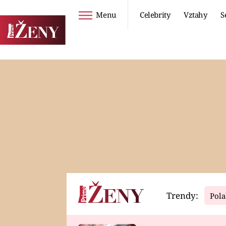
Menu
Celebrity
Vztahy
S
Seriály
Životní styl
ZOO
DIETY A HUBNUTÍ
PROSTŘENO!
CESTOVÁNÍ A
DOVOLENÁ
DUCH
ZDRAVÍ
Trendy:
Pola
Horoskopy
Video
ASTROČLÁNKY
SERIÁLY