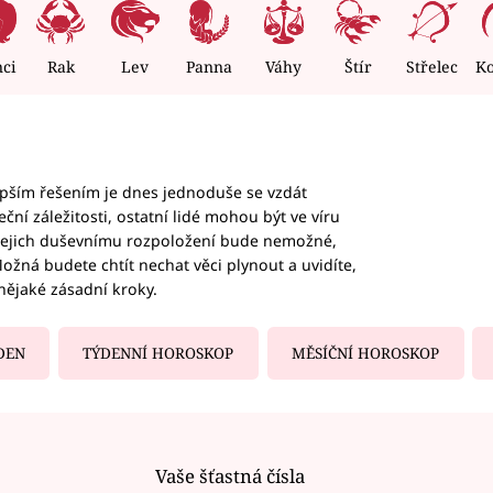
nci
Rak
Lev
Panna
Váhy
Štír
Střelec
K
epším řešením je dnes jednoduše se vzdát
ční záležitosti, ostatní lidé mohou být ve víru
b jejich duševnímu rozpoložení bude nemožné,
ožná budete chtít nechat věci plynout a uvidíte,
nějaké zásadní kroky.
DEN
TÝDENNÍ HOROSKOP
MĚSÍČNÍ HOROSKOP
Vaše šťastná čísla