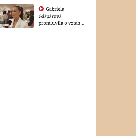
Gabriela
Gášpárová
promluvila o vztahu
a zakládání rodiny