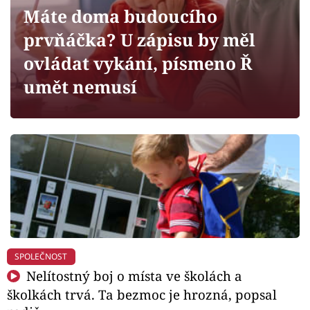
Horoskopy
Máte doma budoucího
Sledujte prima+
prvňáčka? U zápisu by měl
ovládat vykání, písmeno Ř
Filmový festival Karlovy Vary
umět nemusí
Pořady
Mámy sobě
Přihlášení
Sledujte nás
SPOLEČNOST
Nelítostný boj o místa ve školách a
školkách trvá. Ta bezmoc je hrozná, popsal