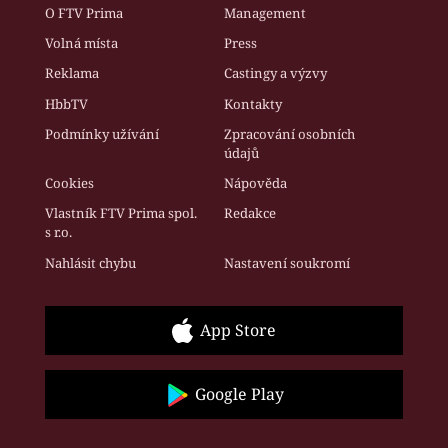
O FTV Prima
Management
Volná místa
Press
Reklama
Castingy a výzvy
HbbTV
Kontakty
Podmínky užívání
Zpracování osobních
údajů
Cookies
Nápověda
Vlastník FTV Prima spol.
Redakce
s r.o.
Nahlásit chybu
Nastavení soukromí
App Store
Google Play