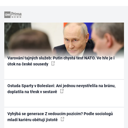
Varování tajných služeb: Putin chystá test NATO. Ve hře je i
útok na české sousedy
Ostuda Sparty v Boleslavi: Ani jednou nevystřelila na bránu,
doplatila na třesk v sestavě
Vyhýbá se generace Z vedoucím pozicím? Podle sociologů
mladí kariéru obětují jistotě