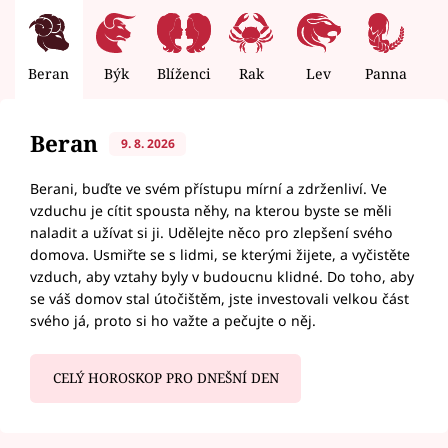
Beran
Býk
Blíženci
Rak
Lev
Panna
V
Beran
9. 8. 2026
Berani, buďte ve svém přístupu mírní a zdrženliví. Ve
vzduchu je cítit spousta něhy, na kterou byste se měli
naladit a užívat si ji. Udělejte něco pro zlepšení svého
domova. Usmiřte se s lidmi, se kterými žijete, a vyčistěte
vzduch, aby vztahy byly v budoucnu klidné. Do toho, aby
se váš domov stal útočištěm, jste investovali velkou část
svého já, proto si ho važte a pečujte o něj.
CELÝ HOROSKOP PRO DNEŠNÍ DEN