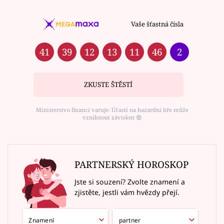
Vaše šťastná čísla
41
39
12
13
11
46
2
ZKUSTE ŠTĚSTÍ
Ministerstvo financí varuje: Účastí na hazardní hře může
vzniknout závislost ⑱
PARTNERSKÝ HOROSKOP
Jste si souzení? Zvolte znamení a
zjistěte, jestli vám hvězdy přejí.