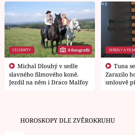
CELEBRITY
SERIÁLY A FIL
8 fotografií
Michal Dlouhý v sedle
Tuna se chtěl vrátit domů.
slavného filmového koně.
Zarazilo ho
Jezdil na něm i Draco Malfoy
smlouvě př
zemřít
HOROSKOPY DLE ZVĚROKRUHU