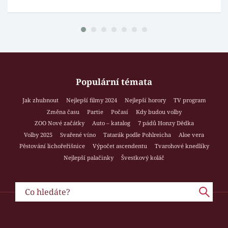
Populární témata
Jak zhubnout
Nejlepší filmy 2024
Nejlepší horory
TV program
Změna času
Partie
Počasí
Kdy budou volby
ZOO Nové začátky
Auto – katalog
7 pádů Honzy Dědka
Volby 2025
Svařené víno
Tatarák podle Pohlreicha
Aloe vera
Pěstování lichořeřišnice
Výpočet ascendentu
Tvarohové knedlíky
Nejlepší palačinky
Švestkový koláč