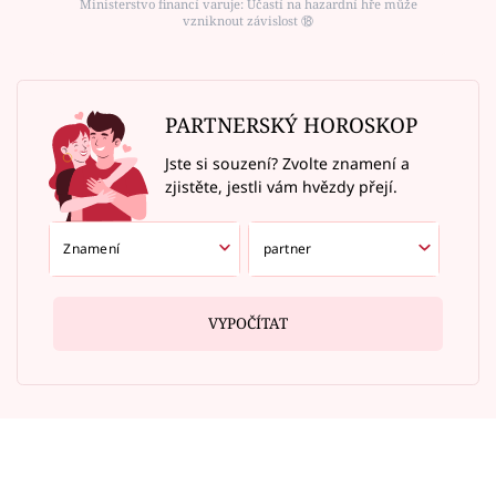
Ministerstvo financí varuje: Účastí na hazardní hře může
vzniknout závislost ⑱
PARTNERSKÝ HOROSKOP
Jste si souzení? Zvolte znamení a
zjistěte, jestli vám hvězdy přejí.
VYPOČÍTAT