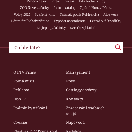
Změna času
Partie
Počasí
Kdy budou volby
ZOO Nové začátky
Auto – katalog
7 pádů Honzy Dědka
Volby 2025
Svařené víno
Tatarák podle Pohlreicha
Aloe vera
Pěstování lichořeřišnice
Výpočet ascendentu
Tvarohové knedlíky
Nejlepší palačinky
Švestkový koláč
O FTV Prima
Management
Volná místa
Press
Reklama
Castingy a výzvy
HbbTV
Kontakty
Podmínky užívání
Zpracování osobních
údajů
Cookies
Nápověda
Vlastník FTV Prima spol.
Redakce