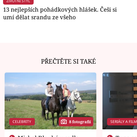
ŽIVOTNÍ STYL
13 nejlepších pohádkových hlášek. Češi si
umí dělat srandu ze všeho
PŘEČTĚTE SI TAKÉ
CELEBRITY
SERIÁLY A FIL
8 fotografií