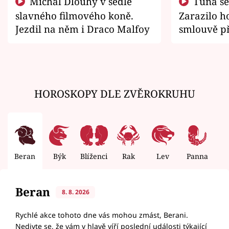
Michal Dlouhý v sedle
Tuna se chtěl vrátit domů.
slavného filmového koně.
Zarazilo ho
Jezdil na něm i Draco Malfoy
smlouvě př
zemřít
HOROSKOPY DLE ZVĚROKRUHU
Beran
Býk
Blíženci
Rak
Lev
Panna
V
Beran
8. 8. 2026
Rychlé akce tohoto dne vás mohou zmást, Berani.
Nedivte se, že vám v hlavě víří poslední události týkající