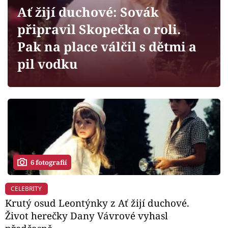
Horoskopy
Ať žijí duchové: Sovák
Sledujte prima+
připravil Skopečka o roli.
Pak na place válčil s dětmi a
Filmový festival Karlovy Vary
pil vodku
Pořady
Mámy sobě
Přihlášení
6 fotografií
Sledujte nás
CELEBRITY
Krutý osud Leontýnky z Ať žijí duchové.
Život herečky Dany Vávrové vyhasl