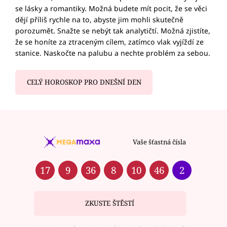
se lásky a romantiky. Možná budete mít pocit, že se věci
dějí příliš rychle na to, abyste jim mohli skutečně
porozumět. Snažte se nebýt tak analytičtí. Možná zjistíte,
že se honíte za ztraceným cílem, zatímco vlak vyjíždí ze
stanice. Naskočte na palubu a nechte problém za sebou.
CELÝ HOROSKOP PRO DNEŠNÍ DEN
Vaše šťastná čísla
17
9
36
8
10
46
2
ZKUSTE ŠTĚSTÍ