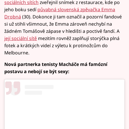
sociálních sítích
zveřejnil snímek z restaurace, kde po
jeho boku sedí
půvabná slovenská zpěvačka Emma
Drobná
(30). Dokonce ji tam označil a pozorní fandové
si už stihli všimnout, že Emma zároveň nechybí na
žádném Tomášově zápase v hledišti a poctivě fandí. A
její sociální sítě
mezitím rovněž zaplňují storýčka plná
fotek a krátkých videí z výletu k protinožcům do
Melbourne.
Nová partnerka tenisty Macháče má famózní
postavu a nebojí se být sexy: