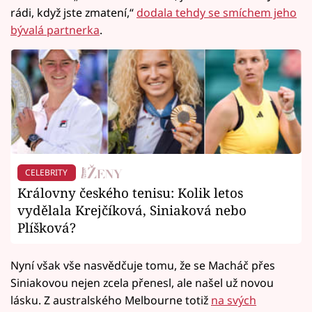
rádi, když jste zmatení,“
dodala tehdy se smíchem jeho
bývalá partnerka
.
CELEBRITY
Královny českého tenisu: Kolik letos
vydělala Krejčíková, Siniaková nebo
Plíšková?
Nyní však vše nasvědčuje tomu, že se Macháč přes
Siniakovou nejen zcela přenesl, ale našel už novou
lásku. Z australského Melbourne totiž
na svých