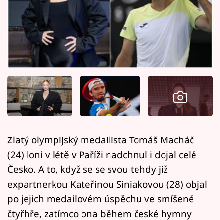
Horoskopy
Sledujte prima+
Filmový festival Karlovy Vary
Pořady
Mámy sobě
Přihlášení
Zlatý olympijský medailista Tomáš Macháč
(24) loni v létě v Paříži nadchnul i dojal celé
Sledujte nás
Česko. A to, když se se svou tehdy již
expartnerkou Kateřinou Siniakovou (28) objal
po jejich medailovém úspěchu ve smíšené
čtyřhře, zatímco ona během české hymny