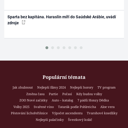
Sparta bez kapitána. Haraslín míří do Saúdské Arábie, uvádí
zdroje
Populární témata
Jak zhubnout
Nejlepší filmy 2024
Nejlepší horory
TV program
Změna času
Partie
Počasí
Kdy budou volby
ZOO Nové začátky
Auto – katalog
7 pádů Honzy Dědka
Volby 2025
Svařené víno
Tatarák podle Pohlreicha
Aloe vera
Pěstování lichořeřišnice
Výpočet ascendentu
Tvarohové knedlíky
Nejlepší palačinky
Švestkový koláč