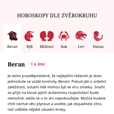
HOROSKOPY DLE ZVĚROKRUHU
Beran
Býk
Blíženci
Rak
Lev
Panna
V
Beran
7. 8. 2026
Je velmi pravděpodobné, že nejlepším řešením je dnes
jednoduše se vzdát kontroly, Berani. Pokud jde o srdeční
záležitosti, ostatní lidé mohou být ve víru zmatku. Snažit
se přijít na kloub jejich duševnímu rozpoložení bude
nemožné, takže se o to ani nepokoušejte. Možná budete
chtít nechat věci plynout a uvidíte, jak dopadnete zítra,
než uděláte nějaké zásadní kroky.