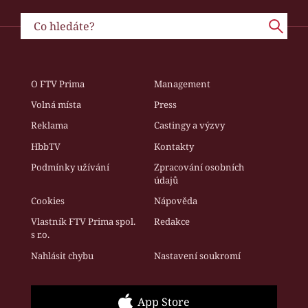
O FTV Prima
Management
Volná místa
Press
Reklama
Castingy a výzvy
HbbTV
Kontakty
Podmínky užívání
Zpracování osobních
údajů
Cookies
Nápověda
Vlastník FTV Prima spol.
Redakce
s r.o.
Nahlásit chybu
Nastavení soukromí
App Store