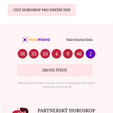
CELÝ HOROSKOP PRO DNEŠNÍ DEN
Vaše šťastná čísla
36
33
10
4
9
46
2
ZKUSTE ŠTĚSTÍ
Ministerstvo financí varuje: Účastí na hazardní hře může
vzniknout závislost ⑱
PARTNERSKÝ HOROSKOP