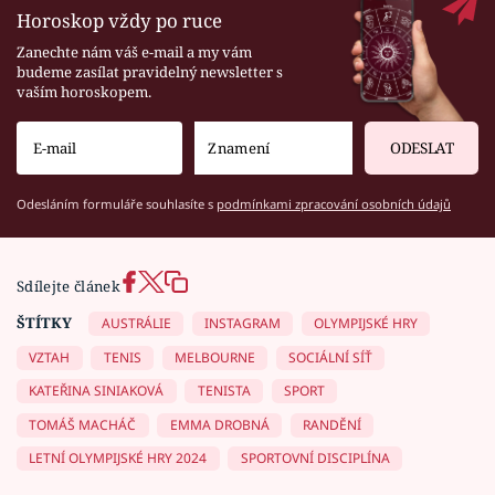
Horoskop vždy po ruce
Zanechte nám váš e-mail a my vám
budeme zasílat pravidelný newsletter s
vaším horoskopem.
ODESLAT
Odesláním formuláře souhlasíte s
podmínkami zpracování osobních údajů
Sdílejte článek
ŠTÍTKY
AUSTRÁLIE
INSTAGRAM
OLYMPIJSKÉ HRY
VZTAH
TENIS
MELBOURNE
SOCIÁLNÍ SÍŤ
KATEŘINA SINIAKOVÁ
TENISTA
SPORT
TOMÁŠ MACHÁČ
EMMA DROBNÁ
RANDĚNÍ
LETNÍ OLYMPIJSKÉ HRY 2024
SPORTOVNÍ DISCIPLÍNA