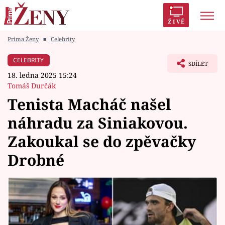
ŽIVĚ
Prima Ženy
■
Celebrity
Trendy:
Polabí
Inspekce
Prostřeno!
AYTO?
CELEBRITY
SDÍLET
Módní alarm
Zrádci
Proměny
18. ledna 2025 15:24
Tomáš Durčák
Tenista Macháč našel
náhradu za Siniakovou.
Témata
Zakoukal se do zpěvačky
Celebrity
Drobné
Vztahy
Seriály