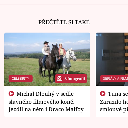
PŘEČTĚTE SI TAKÉ
CELEBRITY
SERIÁLY A FIL
8 fotografií
Michal Dlouhý v sedle
Tuna se chtěl vrátit domů.
slavného filmového koně.
Zarazilo ho
Jezdil na něm i Draco Malfoy
smlouvě př
zemřít