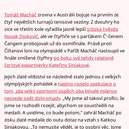
Tomáš Macháč
zrovna v Austrálii bojuje na prvním ze
čtyř největších turnajů tenisové sezóny. Z dvouhry ho
sice ve třetím kole vyřadila jasně lepší
srbská hvězda
Novak Djokovič
, ale ve čtyřhře se s parťákem Č'-čenem
Čangem probojovali už do osmifinále. Právě proti
Číňanovi loni na olympiádě v Paříži Macháč nastoupil ve
finále smíšené čtyřhry
po boku své tehdy relativně
čerstvé expartnerky Kateřiny Siniakové
.
Jejich zlaté vítězství se následně stalo jednou z velkých
olympijských pohádek a
naplno rozjelo spekulace o
tom, zda velký sportovní úspěch oba bývalé milence
nesvede opět dohromady
. „My jsme až takoví profíci, že
jsme se rozhodli rozejít, abychom se soustředili na
medaili. A uvidíme, co bude potom,“ zahrál Macháč po
zisku zlaté medaile do outu dotaz na vztah s Katkou
Siniakovou. „To nemusíte vědět, je to osobní věc. Jsme