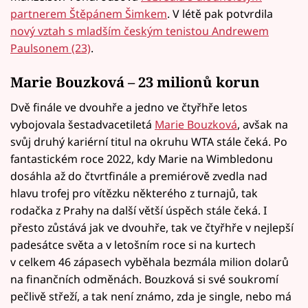
partnerem Štěpánem Šimkem
. V létě pak potvrdila
nový vztah s mladším českým tenistou Andrewem
Paulsonem (23)
.
Marie Bouzková – 23 milionů korun
Dvě finále ve dvouhře a jedno ve čtyřhře letos
vybojovala šestadvacetiletá
Marie Bouzková
, avšak na
svůj druhý kariérní titul na okruhu WTA stále čeká. Po
fantastickém roce 2022, kdy Marie na Wimbledonu
dosáhla až do čtvrtfinále a premiérově zvedla nad
hlavu trofej pro vítězku některého z turnajů, tak
rodačka z Prahy na další větší úspěch stále čeká. I
přesto zůstává jak ve dvouhře, tak ve čtyřhře v nejlepší
padesátce světa a v letošním roce si na kurtech
v celkem 46 zápasech vyběhala bezmála milion dolarů
na finančních odměnách. Bouzková si své soukromí
pečlivě střeží, a tak není známo, zda je single, nebo má