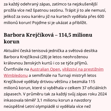
za každý odehraný zápas, zatímco ta nejzkušenější
prožila více než špatnou sezónu. Trápit ji to ale nemusí,
jelikož za svou kariéru již na kurtech vydělala přes 600
milionů korun! Pojďme si je ukázat a přiblížit.
Barbora Krejčíková – 114,5 milionu
korun
Aktuální česká tenisová jednička a světová desítka
Barbora Krejčíková (28) je letos neohroženou
královnou ženských kurtů i co se týče příjmů.
Čtvrtfinále na
Australian Open
,
vítězství na prestižním
Wimbledonu
a semifinále na Turnaji mistryň letos
Krejčíkové vydělaly drtivou většinu z bezmála 115
milionů korun, které si vyběhala v celkem 37 oficiálních
zápasech. V průměru tak za každý svůj zápas roku 2024
inkasovala téměř 3,1 milionu korun a navzdory
neúspěšné Letní olympiádě si vydělala více než