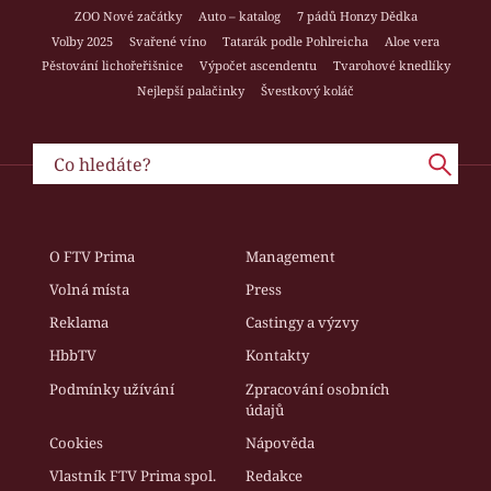
ZOO Nové začátky
Auto – katalog
7 pádů Honzy Dědka
Volby 2025
Svařené víno
Tatarák podle Pohlreicha
Aloe vera
Pěstování lichořeřišnice
Výpočet ascendentu
Tvarohové knedlíky
Nejlepší palačinky
Švestkový koláč
O FTV Prima
Management
Volná místa
Press
Reklama
Castingy a výzvy
HbbTV
Kontakty
Podmínky užívání
Zpracování osobních
údajů
Cookies
Nápověda
Vlastník FTV Prima spol.
Redakce