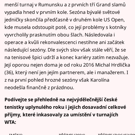
menší turnaj v Rumunsku a z prvních tří Grand slamů
vypadla hned v prvním kole. Sezóna bývalé světové
jedničky skončila předčasně v druhém kole US Open,
kde musela odstoupit poté, co její problémy s kotníky
vyvrcholily prasknutím obou šlach. Následovala i
operace a kvůli rekonvalescenci nestihne ani začátek
následující sezóny. Dle svých slov však stále věří, že se
na tenisové špici udrží a konec kariéry zatím nezvažuje.
Její oporou nejen doma je od roku 2016 Michal Hrdlička
(36), který není jen jejím partnerem, ale i manažerem. I
z na první pohled hrozné sezóny však Karolína
neodešla finančně z prázdnou.
Podívejte se přehledně na nejvýdělečnější české
tenistky uplynulého roku i jejich dosavadní celkové
příjmy, které inkasovaly za umístění v turnajích
WTA: