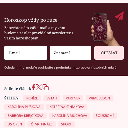
Horoskop vždy po ruce
Zanechte nám váš e-mail a my vám
budeme zasílat pravidelný newsletter s
vaším horoskopem.
ODESLAT
Odesláním formuláře souhlasíte s
podmínkami zpracování osobních údajů
Sdílejte článek
ŠTÍTKY
PENÍZE
VZTAH
PARTNER
WIMBLEDON
KAROLÍNA PLÍŠKOVÁ
KATEŘINA SINIAKOVÁ
BARBORA KREJČÍKOVÁ
KAROLÍNA MUCHOVÁ
SOUKROMÍ
US OPEN
ČTVRTFINÁLE
SPORT