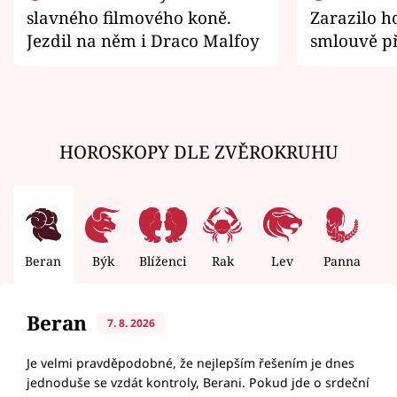
slavného filmového koně.
Zarazilo ho
Jezdil na něm i Draco Malfoy
smlouvě př
zemřít
HOROSKOPY DLE ZVĚROKRUHU
Beran
Býk
Blíženci
Rak
Lev
Panna
V
Beran
7. 8. 2026
Je velmi pravděpodobné, že nejlepším řešením je dnes
jednoduše se vzdát kontroly, Berani. Pokud jde o srdeční