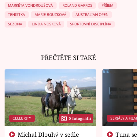
MARKÉTA VONDROUŠOVÁ
ROLAND GARROS
PŘÍJEM
TENISTKA
MARIE BOUZKOVÁ
AUSTRALIAN OPEN
SEZONA
LINDA NOSKOVÁ
SPORTOVNÍ DISCIPLÍNA
PŘEČTĚTE SI TAKÉ
CELEBRITY
SERIÁLY A FIL
8 fotografií
Michal Dlouhý v sedle
Tuna se chtěl vrátit domů.