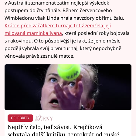
v Austrálii zaznamenat zatím nejlepší výsledek
postupem do čtvrtfinále. Během červencového
Wimbledonu však Linda hrála navzdory obřímu žalu.
Krátce před začátkem turnaje totiž zemřela její
milovaná maminka Ivana
, která poslední roky bojovala
s rakovinou. O to působivější je fakt, že jen o měsíc
později vyhrála svůj první turnaj, který nepochybně
věnovala právě zesnulé matce.
CELEBRITY
Nejdřív čelo, teď závist. Krejčíková
schytala další kritiku, tentokrát od ruské