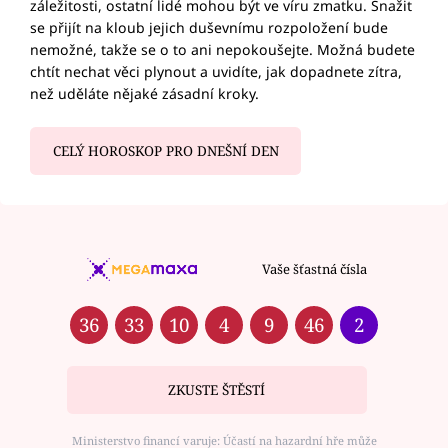
záležitosti, ostatní lidé mohou být ve víru zmatku. Snažit
se přijít na kloub jejich duševnímu rozpoložení bude
nemožné, takže se o to ani nepokoušejte. Možná budete
chtít nechat věci plynout a uvidíte, jak dopadnete zítra,
než uděláte nějaké zásadní kroky.
CELÝ HOROSKOP PRO DNEŠNÍ DEN
Vaše šťastná čísla
36
33
10
4
9
46
2
ZKUSTE ŠTĚSTÍ
Ministerstvo financí varuje: Účastí na hazardní hře může