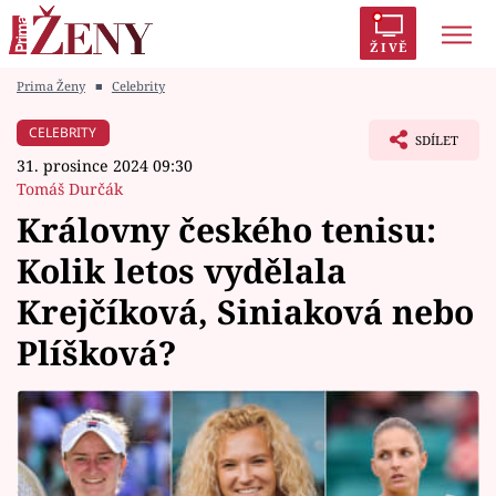
ŽIVĚ
Prima Ženy
■
Celebrity
Trendy:
Polabí
Inspekce
Prostřeno!
AYTO?
CELEBRITY
SDÍLET
Módní alarm
Zrádci
Proměny
31. prosince 2024 09:30
Tomáš Durčák
Královny českého tenisu:
Kolik letos vydělala
Témata
Krejčíková, Siniaková nebo
Celebrity
Plíšková?
Vztahy
Seriály