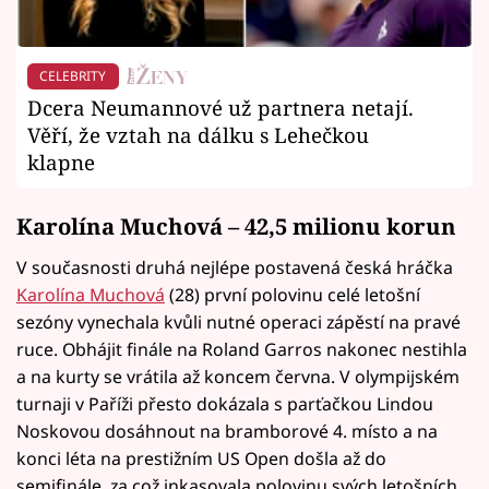
CELEBRITY
Dcera Neumannové už partnera netají.
Věří, že vztah na dálku s Lehečkou
klapne
Karolína Muchová – 42,5 milionu korun
V současnosti druhá nejlépe postavená česká hráčka
Karolína Muchová
(28) první polovinu celé letošní
sezóny vynechala kvůli nutné operaci zápěstí na pravé
ruce. Obhájit finále na Roland Garros nakonec nestihla
a na kurty se vrátila až koncem června. V olympijském
turnaji v Paříži přesto dokázala s parťačkou Lindou
Noskovou dosáhnout na bramborové 4. místo a na
konci léta na prestižním US Open došla až do
semifinále, za což inkasovala polovinu svých letošních