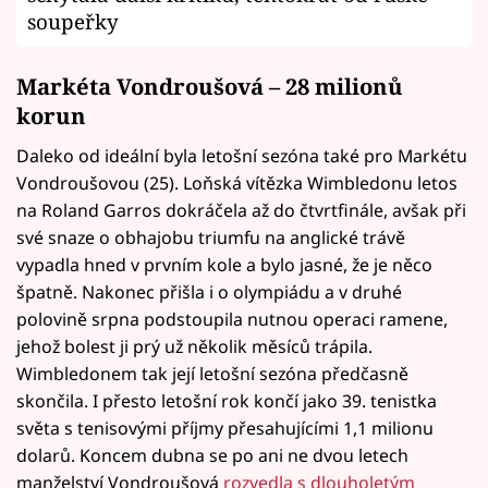
soupeřky
Markéta Vondroušová
– 28 milionů
korun
Daleko od ideální byla letošní sezóna také pro Markétu
Vondroušovou (25). Loňská vítězka Wimbledonu letos
na Roland Garros dokráčela až do čtvrtfinále, avšak při
své snaze o obhajobu triumfu na anglické trávě
vypadla hned v prvním kole a bylo jasné, že je něco
špatně. Nakonec přišla i o olympiádu a v druhé
polovině srpna podstoupila nutnou operaci ramene,
jehož bolest ji prý už několik měsíců trápila.
Wimbledonem tak její letošní sezóna předčasně
skončila. I přesto letošní rok končí jako 39. tenistka
světa s tenisovými příjmy přesahujícími 1,1 milionu
dolarů. Koncem dubna se po ani ne dvou letech
manželství Vondroušová
rozvedla s dlouholetým