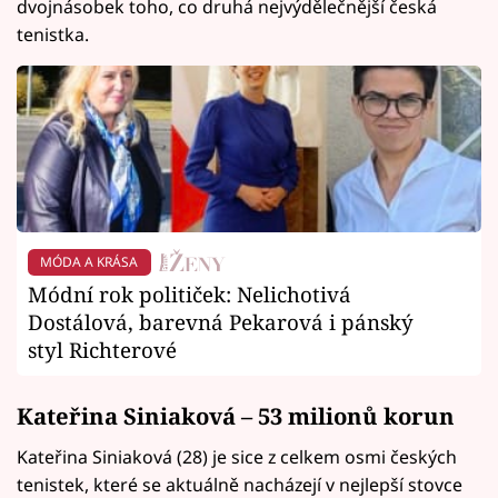
dvojnásobek toho, co druhá nejvýdělečnější česká
tenistka.
MÓDA A KRÁSA
Módní rok političek: Nelichotivá
Dostálová, barevná Pekarová i pánský
styl Richterové
Kateřina Siniaková – 53 milionů korun
Kateřina Siniaková (28) je sice z celkem osmi českých
tenistek, které se aktuálně nacházejí v nejlepší stovce