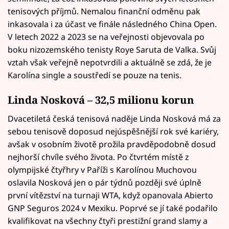
tenisových příjmů. Nemalou finanční odměnu pak
inkasovala i za účast ve finále následného China Open.
V letech 2022 a 2023 se na veřejnosti objevovala po
boku nizozemského tenisty Roye Saruta de Valka. Svůj
vztah však veřejně nepotvrdili a aktuálně se zdá, že je
Karolína single a soustředí se pouze na tenis.
Linda Nosková – 32,5 milionu korun
Dvacetiletá česká tenisová naděje Linda Nosková má za
sebou tenisově doposud nejúspěšnější rok své kariéry,
avšak v osobním životě prožila pravděpodobně dosud
nejhorší chvíle svého života. Po čtvrtém místě z
olympijské čtyřhry v Paříži s Karolínou Muchovou
oslavila Nosková jen o pár týdnů později své úplně
první vítězství na turnaji WTA, když opanovala Abierto
GNP Seguros 2024 v Mexiku. Poprvé se jí také podařilo
kvalifikovat na všechny čtyři prestižní grand slamy a