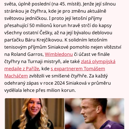
světa, úplně poslední (na 45. místě). Jenže její silnou
stránkou je čtyřhra, kde je pro změnu aktuálně
světovou jedničkou. I proto její letošní příjmy
přesahující 50 milionů korun hravě strčí do kapsy
všechny ostatní Češky, až na její bývalou deblovou
parťačku Báru Krejčíkovou. K solidním letošním
tenisovým příjmům Siniakové pomohlo nejen vítězství
na Roland Garros,
Wimbledonu
či účast ve finále
čtyřhry na Turnaji mistryň, ale také
zlatá olympijská
medaile z Paříže
, kde
s expartnerem Tomášem
Macháčem
zvítězili ve smíšené čtyřhře. Za každý
odehraný zápas v roce 2024 Siniaková v průměru
vydělala lehce přes milion korun.