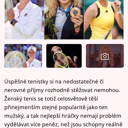
Horoskopy
Sledujte prima+
Filmový festival Karlovy Vary
Pořady
Mámy sobě
Přihlášení
Úspěšné tenistky si na nedostatečné či
nerovné příjmy rozhodně stěžovat nemohou.
Sledujte nás
Ženský tenis se totiž celosvětově těší
přinejmenším stejné popularitě jako ten
mužský, a tak nejlepší hráčky nemají problém
vydělávat více peněz, než jsou schopny reálně