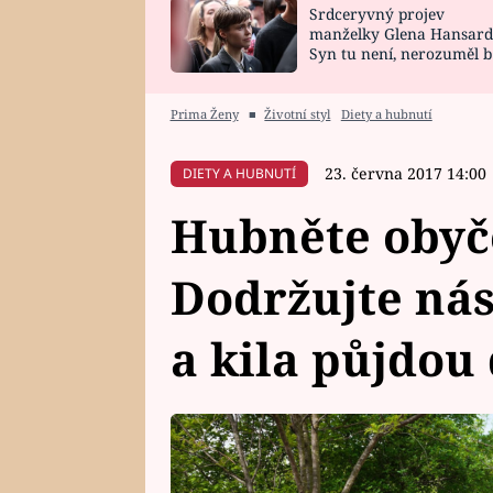
Srdceryvný projev
SNÁŘ
CELEBRITY
manželky Glena Hansard
Syn tu není, nerozuměl b
HOROSKOP NA
VAŘENÍ
tomu, vysvětlila
ROK 2023
Prima Ženy
■
Životní styl
Diety a hubnutí
23. června 2017 14:00
DIETY A HUBNUTÍ
Hubněte obyč
Dodržujte nás
a kila půjdou