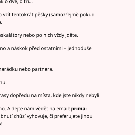
k o dvě, o tři…
 to vzít tentokrát pěšky (samozřejmě pokud
.
skalátory nebo po nich vždy jděte.
no a náskok před ostatními – jednoduše
marádku nebo partnera.
hu.
trasy dopředu na místa, kde jste nikdy nebyli
toho. A dejte nám vědět na email:
prima-
hubnutí chůzí vyhovuje, či preferujete jinou
!