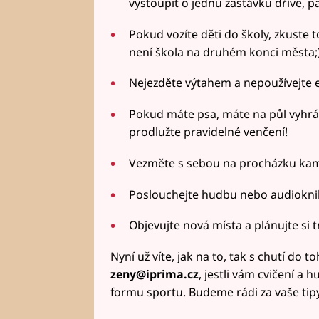
vystoupit o jednu zastávku dříve, pa
Pokud vozíte děti do školy, zkuste
není škola na druhém konci města;)
Nejezděte výtahem a nepoužívejte e
Pokud máte psa, máte na půl vyhrá
prodlužte pravidelné venčení!
Vezměte s sebou na procházku ka
Poslouchejte hudbu nebo audiokni
Objevujte nová místa a plánujte si 
Nyní už víte, jak na to, tak s chutí do 
zeny@iprima.cz
, jestli vám cvičení a 
formu sportu. Budeme rádi za vaše tipy