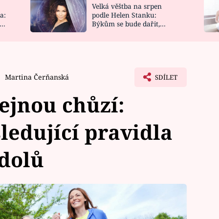
Velká věštba na srpen
NOVINKY
ZAHRADA
a:
podle Helen Stanku:
y
Býkům se bude dařit,
VIDEORECEPTY
DESIGN
Vodnáře čeká jízda
Martina Čerňanská
SDÍLET
ejnou chůzí:
ledující pravidla
 dolů