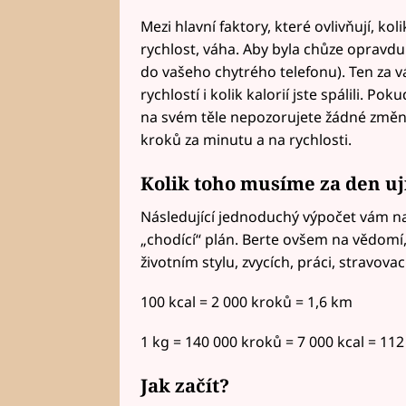
Mezi hlavní faktory, které ovlivňují, koli
rychlost, váha. Aby byla chůze opravdu 
do vašeho chytrého telefonu). Ten za vás
rychlostí i kolik kalorií jste spálili. P
na svém těle nepozorujete žádné změny
kroků za minutu a na rychlosti.
Kolik toho musíme za den uj
Následující jednoduchý výpočet vám na
„chodící“ plán. Berte ovšem na vědomí,
životním stylu, zvycích, práci, stravova
100 kcal = 2 000 kroků = 1,6 km
1 kg = 140 000 kroků = 7 000 kcal = 11
Jak začít?