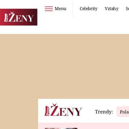
Menu
Celebrity
Vztahy
S
Seriály
Životní styl
ZOO
DIETY A HUBNUTÍ
PROSTŘENO!
CESTOVÁNÍ A
DOVOLENÁ
DUCH
ZDRAVÍ
Trendy:
Pola
Horoskopy
Video
ASTROČLÁNKY
SERIÁLY