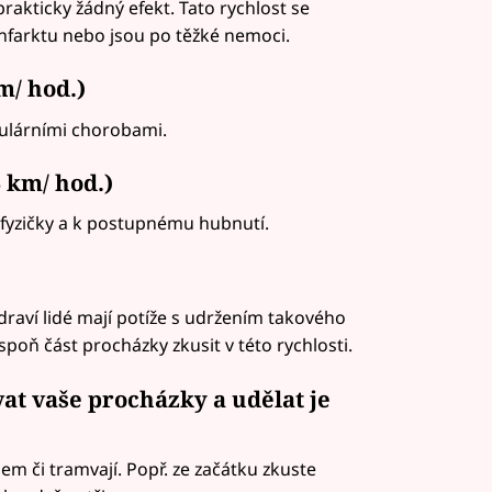
akticky žádný efekt. Tato rychlost se
 infarktu nebo jsou po těžké nemoci.
m/ hod.)
ulárními chorobami.
5 km/ hod.)
í fyzičky a k postupnému hubnutí.
draví lidé mají potíže s udržením takového
poň část procházky zkusit v této rychlosti.
at vaše procházky a udělat je
em či tramvají. Popř. ze začátku zkuste