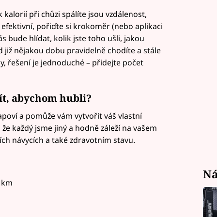
k kalorií při chůzi spálíte jsou vzdálenost,
efektivní, pořiďte si krokoměr (nebo aplikaci
 bude hlídat, kolik jste toho ušli, jakou
okud již nějakou dobu pravidelně chodíte a stále
, řešení je jednoduché – přidejte počet
ít, abychom hubli?
poví a pomůže vám vytvořit váš vlastní
 že každý jsme jiný a hodně záleží na vašem
cích návycích a také zdravotním stavu.
Ná
2 km