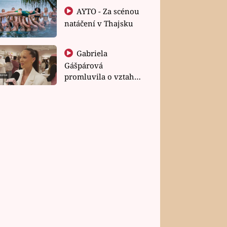
AYTO - Za scénou
natáčení v Thajsku
Gabriela
Gášpárová
promluvila o vztahu
a zakládání rodiny