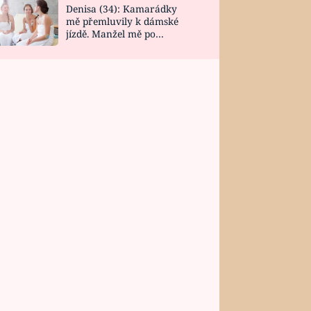
Denisa (34): Kamarádky
mě přemluvily k dámské
jízdě. Manžel mě po
návratu zaskočil