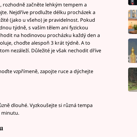
i, rozhodně začněte lehkým tempem a
jte. Nejdříve prodlužte délku procházek a
ežité (jako u všeho) je pravidelnost. Pokud
dnou týdně, s vaším tělem ani fyzickou
 chodit na hodinovou procházku každý den a
luje, choďte alespoň 3 krát týdně. A to
 tom nezáleží. Důležité je však nechodit dříve
choďte vzpřímeně, zapojte ruce a dýchejte
různě dlouhé. Vyzkoušejte si různá tempa
u minutu.
u