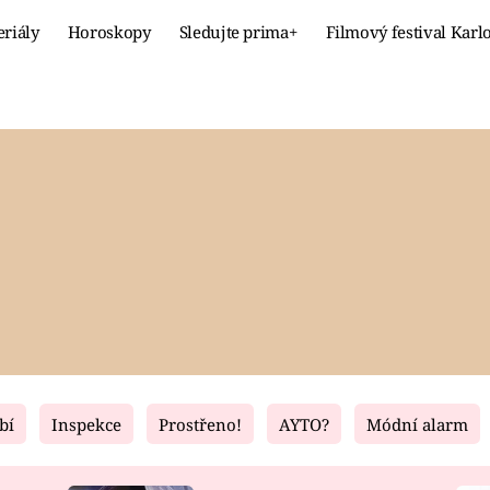
eriály
Horoskopy
Sledujte prima+
Filmový festival Karl
Celebrity
Recept
MÓDA A KRÁSA
HLAVNÍ JÍ
VZTAHY A SEX
SLADKÉ
PRIMA MAMINKA
ZDRAVÉ
bí
Inspekce
Prostřeno!
AYTO?
Módní alarm
Fresh
Living
RECEPTY
BYDLENÍ