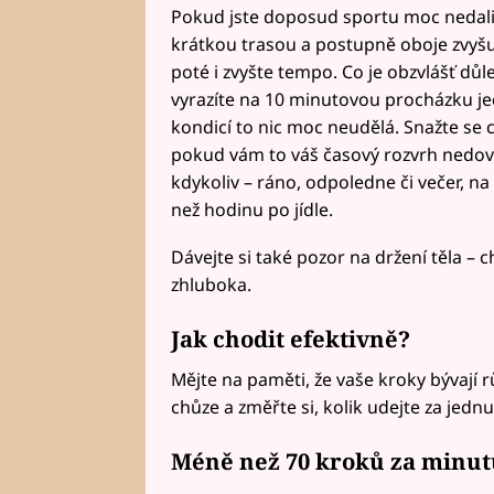
Pokud jste doposud sportu moc nedal
krátkou trasou a postupně oboje zvyšu
poté i zvyšte tempo. Co je obzvlášť důl
vyrazíte na 10 minutovou procházku je
kondicí to nic moc neudělá. Snažte se
pokud vám to váš časový rozvrh nedovo
kdykoliv – ráno, odpoledne či večer, na
než hodinu po jídle.
Dávejte si také pozor na držení těla – 
zhluboka.
Jak chodit efektivně?
Mějte na paměti, že vaše kroky bývají 
chůze a změřte si, kolik udejte za jedn
Méně než 70 kroků za minut