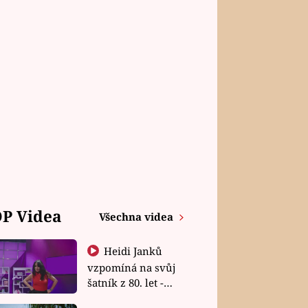
P Videa
Všechna videa
Heidi Janků
vzpomíná na svůj
šatník z 80. let -
Shopaholičky