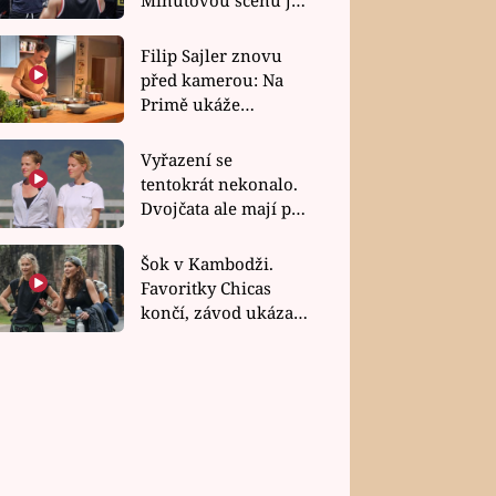
bez dubla
Filip Sajler znovu
před kamerou: Na
Primě ukáže
poctivou kuchyni i
rychlé recepty
Vyřazení se
tentokrát nekonalo.
Dvojčata ale mají po
uzavření třetí etapy
závodu nůž na krku
Šok v Kambodži.
Favoritky Chicas
končí, závod ukázal
svou nejtvrdší tvář