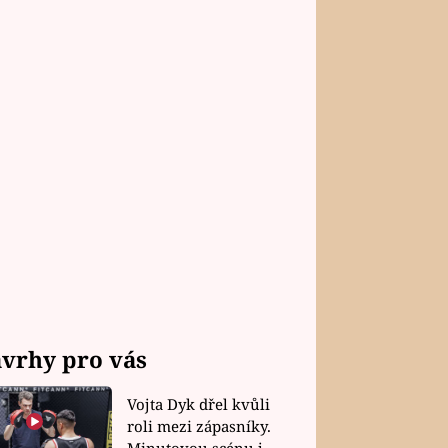
vrhy pro vás
Vojta Dyk dřel kvůli
roli mezi zápasníky.
Minutovou scénu jel