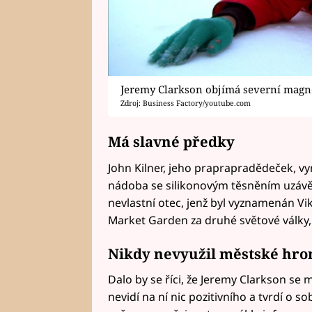
Jeremy Clarkson objímá severní magne
Zdroj: Business Factory/youtube.com
Má slavné předky
John Kilner, jeho praprapradědeček, vyna
nádoba se silikonovým těsněním uzávěr
nevlastní otec, jenž byl vyznamenán Vi
Market Garden za druhé světové války, 
Nikdy nevyužil městské hr
Dalo by se říci, že Jeremy Clarkson se
nevidí na ní nic pozitivního a tvrdí o so