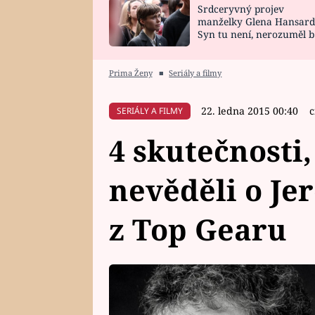
Srdceryvný projev
SNÁŘ
CELEBRITY
manželky Glena Hansard
Syn tu není, nerozuměl b
HOROSKOP NA
VAŘENÍ
tomu, vysvětlila
ROK 2023
Prima Ženy
■
Seriály a filmy
22. ledna 2015 00:40
c
SERIÁLY A FILMY
4 skutečnosti,
nevěděli o Je
z Top Gearu