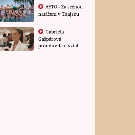
AYTO - Za scénou
natáčení v Thajsku
Gabriela
Gášpárová
promluvila o vztahu
a zakládání rodiny