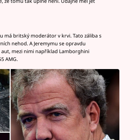
, že tomu tak úplně není. Údajně měl jet
du má britský moderátor v krvi. Tato záliba s
ravních nehod. A Jeremymu se opravdu
et aut, mezi nimi například Lamborghini
55 AMG.