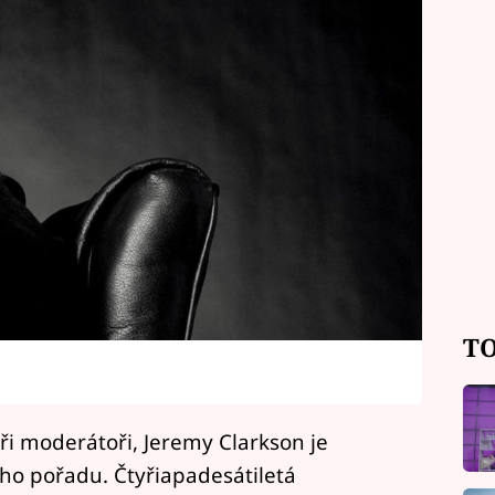
TO
ři moderátoři, Jeremy Clarkson je
ého pořadu. Čtyřiapadesátiletá