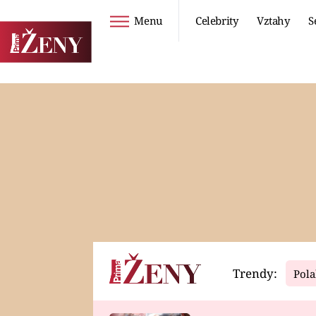
Menu
Celebrity
Vztahy
S
Seriály
Životní styl
ZOO
DIETY A HUBNUTÍ
PROSTŘENO!
CESTOVÁNÍ A
DOVOLENÁ
DUCH
ZDRAVÍ
Trendy:
Pola
Horoskopy
Video
ASTROČLÁNKY
SERIÁLY