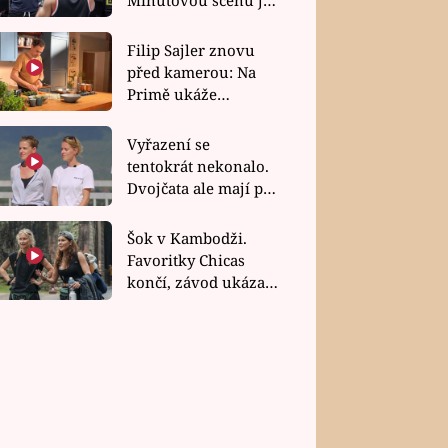
bez dubla
Filip Sajler znovu
před kamerou: Na
Primě ukáže
poctivou kuchyni i
rychlé recepty
Vyřazení se
tentokrát nekonalo.
Dvojčata ale mají po
uzavření třetí etapy
závodu nůž na krku
Šok v Kambodži.
Favoritky Chicas
končí, závod ukázal
svou nejtvrdší tvář