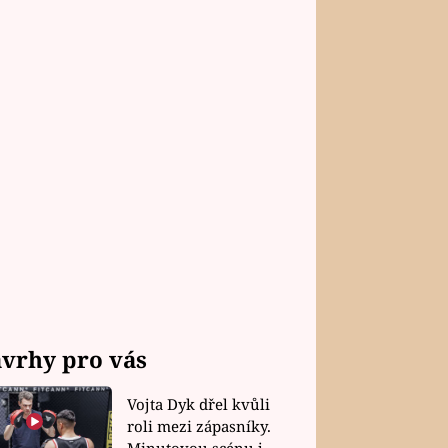
vrhy pro vás
Vojta Dyk dřel kvůli
roli mezi zápasníky.
Minutovou scénu jel