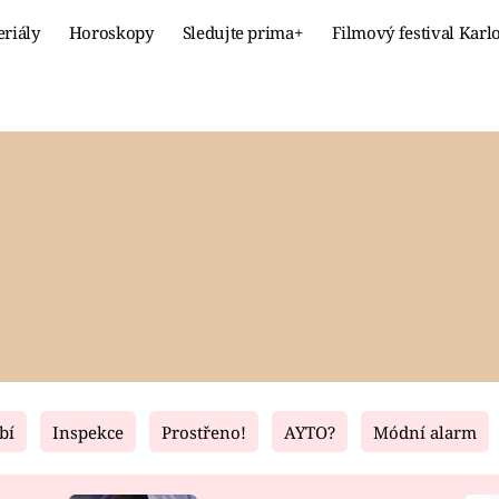
eriály
Horoskopy
Sledujte prima+
Filmový festival Karl
Celebrity
Recept
MÓDA A KRÁSA
HLAVNÍ JÍ
VZTAHY A SEX
SLADKÉ
PRIMA MAMINKA
ZDRAVÉ
bí
Inspekce
Prostřeno!
AYTO?
Módní alarm
Fresh
Living
RECEPTY
BYDLENÍ