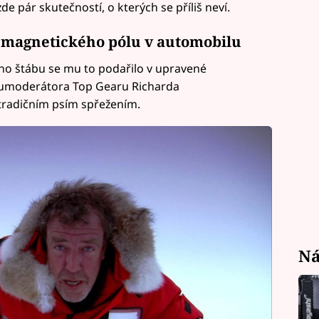
de pár skutečností, o kterých se příliš neví.
o magnetického pólu v automobilu
ího štábu se mu to podařilo v upravené
polumoderátora Top Gearu Richarda
tradičním psím spřežením.
Ná