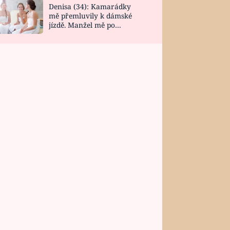
Denisa (34): Kamarádky
mě přemluvily k dámské
jízdě. Manžel mě po
návratu zaskočil