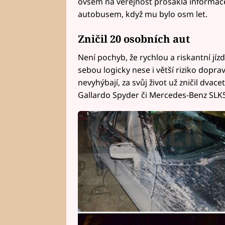
ovšem na veřejnost prosákla informace
autobusem, když mu bylo osm let.
Zničil 20 osobních aut
Není pochyb, že rychlou a riskantní jíz
sebou logicky nese i větší riziko dop
nevyhýbají, za svůj život už zničil dvac
Gallardo Spyder či Mercedes-Benz SLK