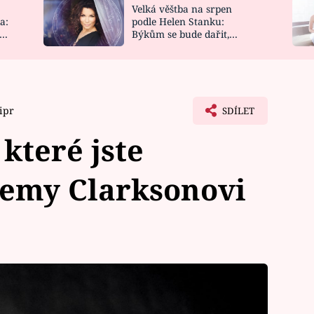
Velká věštba na srpen
NOVINKY
ZAHRADA
a:
podle Helen Stanku:
y
Býkům se bude dařit,
VIDEORECEPTY
DESIGN
Vodnáře čeká jízda
ipr
SDÍLET
 které jste
remy Clarksonovi