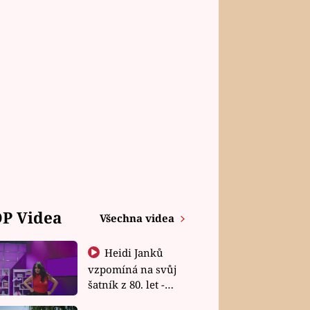
P Videa
Všechna videa
Heidi Janků
vzpomíná na svůj
šatník z 80. let -
Shopaholičky