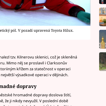
tický pól. V pozadí upravená Toyota Hilux.
lezl tzv. Kilnerovu sklenici, což je skleněná
u. Mimo něj se proslavil i Clarksonův
ktoriiným křížem za statečnost v operaci
největší výsadkové operaci v dějinách.
omadné dopravy
 městské hromadné dopravy doslova štítí,
bě, že ji nikdy nevyužil. V poslední době