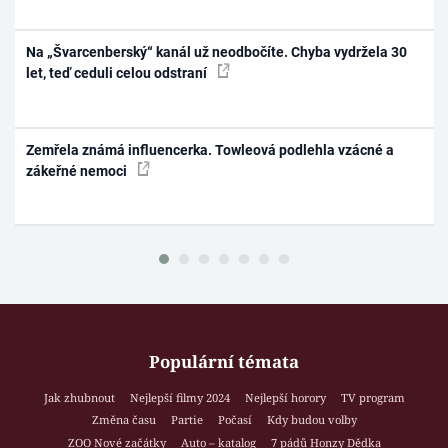
Na „Švarcenberský“ kanál už neodbočíte. Chyba vydržela 30
let, teď ceduli celou odstraní
Zemřela známá influencerka. Towleová podlehla vzácné a
zákeřné nemoci
Populární témata
Jak zhubnout
Nejlepší filmy 2024
Nejlepší horory
TV program
Změna času
Partie
Počasí
Kdy budou volby
ZOO Nové začátky
Auto – katalog
7 pádů Honzy Dědka