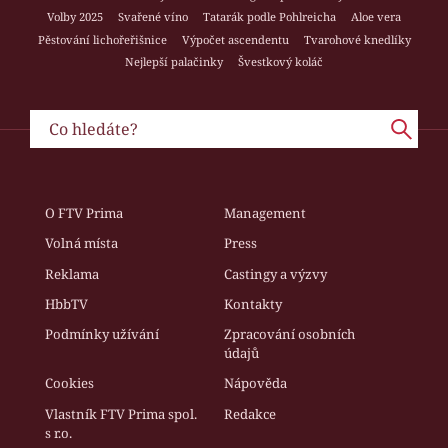
Volby 2025
Svařené víno
Tatarák podle Pohlreicha
Aloe vera
Pěstování lichořeřišnice
Výpočet ascendentu
Tvarohové knedlíky
Nejlepší palačinky
Švestkový koláč
O FTV Prima
Management
Volná místa
Press
Reklama
Castingy a výzvy
HbbTV
Kontakty
Podmínky užívání
Zpracování osobních
údajů
Cookies
Nápověda
Vlastník FTV Prima spol.
Redakce
s r.o.