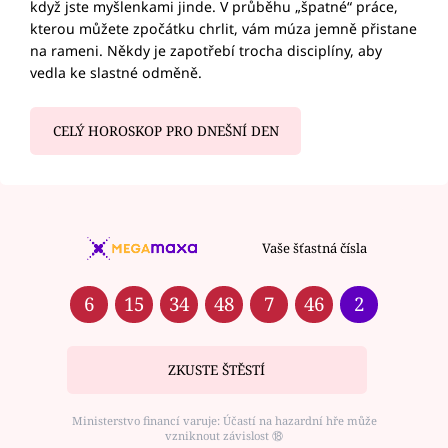
když jste myšlenkami jinde. V průběhu „špatné“ práce,
kterou můžete zpočátku chrlit, vám múza jemně přistane
na rameni. Někdy je zapotřebí trocha disciplíny, aby
vedla ke slastné odměně.
CELÝ HOROSKOP PRO DNEŠNÍ DEN
Vaše šťastná čísla
6
15
34
48
7
46
2
ZKUSTE ŠTĚSTÍ
Ministerstvo financí varuje: Účastí na hazardní hře může
vzniknout závislost ⑱