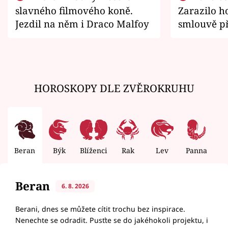
slavného filmového koně.
Zarazilo ho
Jezdil na něm i Draco Malfoy
smlouvě př
zemřít
HOROSKOPY DLE ZVĚROKRUHU
Beran
Býk
Blíženci
Rak
Lev
Panna
V
Beran
6. 8. 2026
Berani, dnes se můžete cítit trochu bez inspirace.
Nenechte se odradit. Pusťte se do jakéhokoli projektu, i