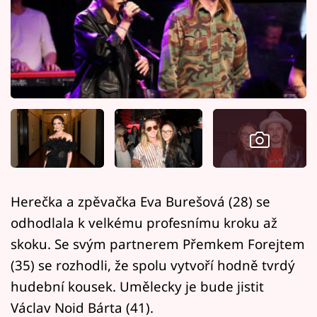
Horoskopy
Sledujte prima+
Filmový festival Karlovy Vary
Pořady
Mámy sobě
Přihlášení
Herečka a zpěvačka Eva Burešová (28) se
odhodlala k velkému profesnímu kroku až
Sledujte nás
skoku. Se svým partnerem Přemkem Forejtem
(35) se rozhodli, že spolu vytvoří hodně tvrdý
hudební kousek. Umělecky je bude jistit
Václav Noid Bárta (41).