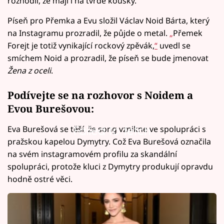
rozhodli, že mají i na tvrdé kousky.
Píseň pro Přemka a Evu složil Václav Noid Bárta, který
na Instagramu prozradil, že půjde o metal.
„
Přemek
Forejt je totiž vynikající rockový zpěvák,
“
uvedl se
smíchem Noid a prozradil, že píseň se bude jmenovat
Žena z oceli
.
Podívejte se na rozhovor s Noidem a
Evou Burešovou:
Eva Burešová se těší, že song vznikne ve spolupráci s
Failed to fetch
pražskou kapelou Dymytry. Což Eva Burešová označila
na svém instagramovém profilu za skandální
spolupráci, protože kluci z Dymytry produkují opravdu
hodně ostré věci.