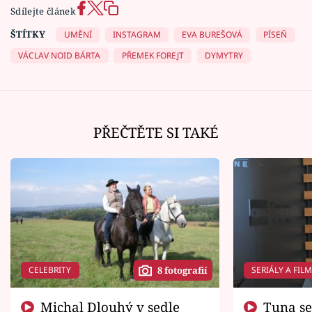
Sdílejte článek
ŠTÍTKY
UMĚNÍ
INSTAGRAM
EVA BUREŠOVÁ
PÍSEŇ
VÁCLAV NOID BÁRTA
PŘEMEK FOREJT
DYMYTRY
PŘEČTĚTE SI TAKÉ
CELEBRITY
SERIÁLY A FIL
8 fotografií
Michal Dlouhý v sedle
Tuna se chtěl vrátit domů.