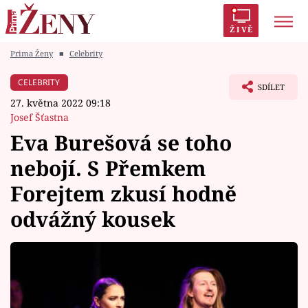
ŽIVĚ
Prima Ženy
■
Celebrity
Trendy:
Polabí
Inspekce
Prostřeno!
AYTO?
CELEBRITY
SDÍLET
Módní alarm
Zrádci
Proměny
27. května 2022 09:18
Josef Šťastna
Eva Burešová se toho
nebojí. S Přemkem
Témata
Forejtem zkusí hodně
Celebrity
odvážný kousek
Vztahy
Seriály