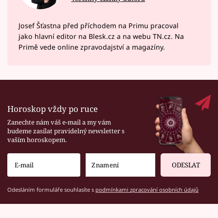
Josef Šťastna před příchodem na Primu pracoval
jako hlavní editor na Blesk.cz a na webu TN.cz. Na
Primě vede online zpravodajství a magazíny.
Horoskop vždy po ruce
Zanechte nám váš e-mail a my vám
budeme zasílat pravidelný newsletter s
vaším horoskopem.
ODESLAT
Odesláním formuláře souhlasíte s
podmínkami zpracování osobních údajů