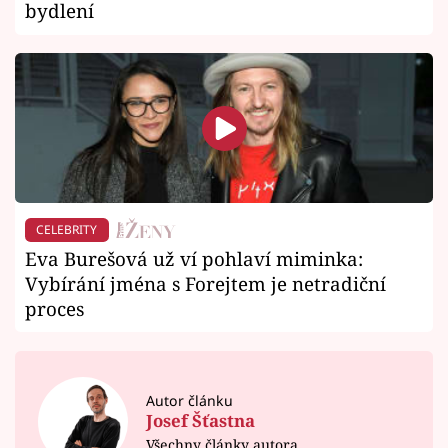
bydlení
CELEBRITY
Eva Burešová už ví pohlaví miminka:
Vybírání jména s Forejtem je netradiční
proces
Autor článku
Josef Šťastna
Všechny články autora