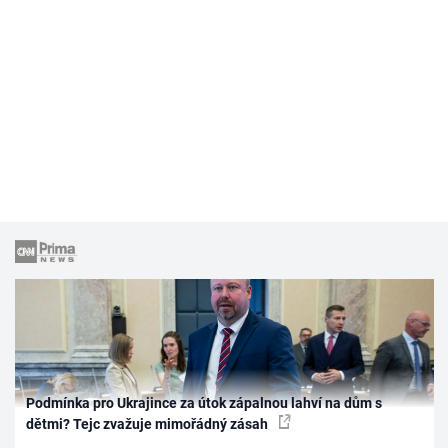
Podmínka pro Ukrajince za útok zápalnou lahví na dům s
dětmi? Tejc zvažuje mimořádný zásah