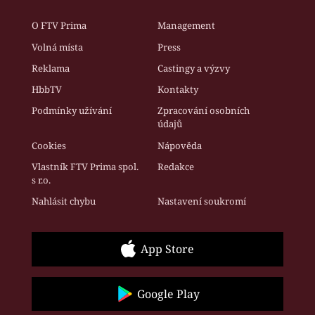
O FTV Prima
Management
Volná místa
Press
Reklama
Castingy a výzvy
HbbTV
Kontakty
Podmínky užívání
Zpracování osobních
údajů
Cookies
Nápověda
Vlastník FTV Prima spol.
Redakce
s r.o.
Nahlásit chybu
Nastavení soukromí
App Store
Google Play