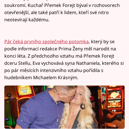
soukromí. Kuchař Přemek Forejt býval v rozhovorech
otevřenější, ale také patří k lidem, kteří své nitro
neotevírají každému.
Pár čeká prvního společného potomka
, který by se
podle informací redakce Prima Ženy měl narodit na
konci léta. Z předchozího vztahu má Přemek Forejt
dceru Stellu, Eva vychovává syna Nathaniela, kterého si
po pár měsících intenzivního vztahu pořídila s
hudebníkem Michaelem Krásným.