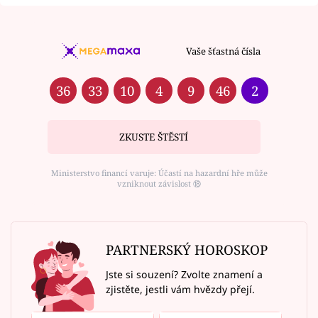
Vaše šťastná čísla
36
33
10
4
9
46
2
ZKUSTE ŠTĚSTÍ
Ministerstvo financí varuje: Účastí na hazardní hře může
vzniknout závislost ⑱
PARTNERSKÝ HOROSKOP
Jste si souzení? Zvolte znamení a
zjistěte, jestli vám hvězdy přejí.