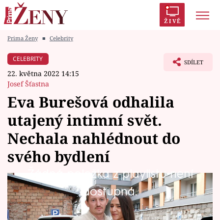
ŽIVĚ
Prima Ženy
■
Celebrity
Trendy:
Polabí
Inspekce
Prostřeno!
AYTO?
CELEBRITY
SDÍLET
Módní alarm
Zrádci
Proměny
22. května 2022 14:15
Josef Šťastna
Eva Burešová odhalila
utajený intimní svět.
Témata
Nechala nahlédnout do
Celebrity
svého bydlení
Žádná položka z playlistu není
Vztahy
Herečka a zpěvačka Eva Burešová (28) je
dostupná.
Seriály
známá tím, že si hodně střeží své soukromí.
Podobně je na tom její partner Přemek Forejt