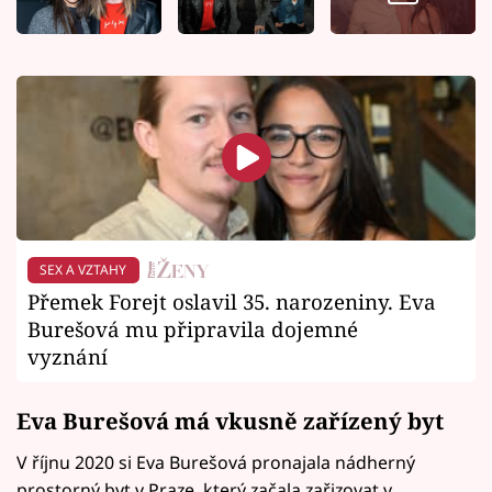
SEX A VZTAHY
Přemek Forejt oslavil 35. narozeniny. Eva
Burešová mu připravila dojemné
vyznání
Eva Burešová má vkusně zařízený byt
V říjnu 2020 si Eva Burešová pronajala nádherný
prostorný byt v Praze, který začala zařizovat v