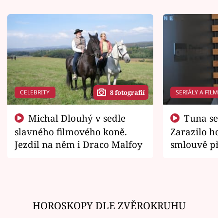
CELEBRITY
SERIÁLY A FIL
8 fotografií
Michal Dlouhý v sedle
Tuna se chtěl vrátit domů.
slavného filmového koně.
Zarazilo ho
Jezdil na něm i Draco Malfoy
smlouvě př
zemřít
HOROSKOPY DLE ZVĚROKRUHU