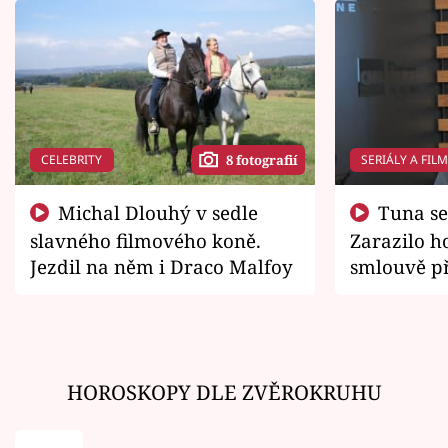
CELEBRITY
SERIÁLY A FIL
8 fotografií
Michal Dlouhý v sedle
Tuna se chtěl vrátit domů.
slavného filmového koně.
Zarazilo ho
Jezdil na něm i Draco Malfoy
smlouvě př
zemřít
HOROSKOPY DLE ZVĚROKRUHU