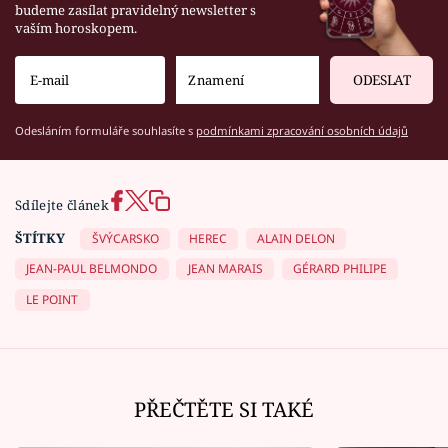
budeme zasílat pravidelný newsletter s
vaším horoskopem.
ODESLAT
Odesláním formuláře souhlasíte s
podmínkami zpracování osobních údajů
Sdílejte článek
ŠTÍTKY
ŠVÝCARSKO
HEREC
ALAIN DELON
JEAN-PAUL BELMONDO
JEAN MARAIS
GÉRARD PHILIPE
LE POINT
PŘEČTĚTE SI TAKÉ