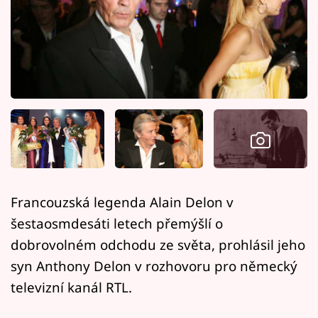
Horoskopy
Sledujte prima+
Filmový festival Karlovy Vary
Pořady
Mámy sobě
Přihlášení
Francouzská legenda Alain Delon v
šestaosmdesáti letech přemýšlí o
Sledujte nás
dobrovolném odchodu ze světa, prohlásil jeho
syn Anthony Delon v rozhovoru pro německý
televizní kanál RTL.