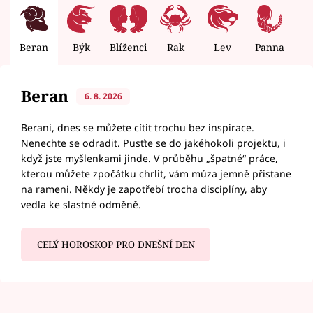
Beran
Býk
Blíženci
Rak
Lev
Panna
V
Beran
6. 8. 2026
Berani, dnes se můžete cítit trochu bez inspirace.
Nenechte se odradit. Pusťte se do jakéhokoli projektu, i
když jste myšlenkami jinde. V průběhu „špatné“ práce,
kterou můžete zpočátku chrlit, vám múza jemně přistane
na rameni. Někdy je zapotřebí trocha disciplíny, aby
vedla ke slastné odměně.
CELÝ HOROSKOP PRO DNEŠNÍ DEN