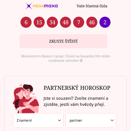
Vaše šťastná čísla
6
15
34
48
7
46
2
ZKUSTE ŠTĚSTÍ
Ministerstvo financí varuje: Účastí na hazardní hře může
vzniknout závislost ⑱
PARTNERSKÝ HOROSKOP
Jste si souzení? Zvolte znamení a
zjistěte, jestli vám hvězdy přejí.