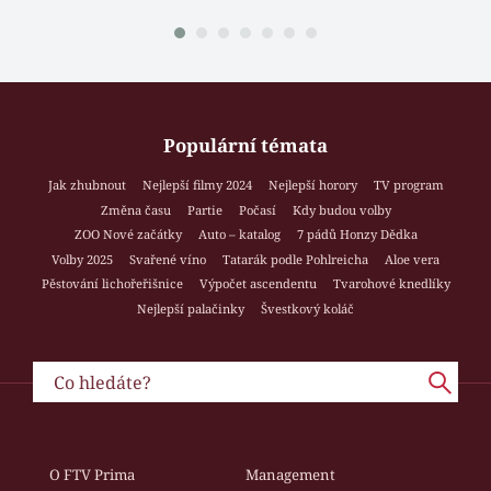
Populární témata
Jak zhubnout
Nejlepší filmy 2024
Nejlepší horory
TV program
Změna času
Partie
Počasí
Kdy budou volby
ZOO Nové začátky
Auto – katalog
7 pádů Honzy Dědka
Volby 2025
Svařené víno
Tatarák podle Pohlreicha
Aloe vera
Pěstování lichořeřišnice
Výpočet ascendentu
Tvarohové knedlíky
Nejlepší palačinky
Švestkový koláč
O FTV Prima
Management