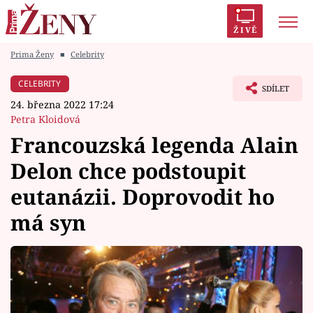
ŽIVĚ
Prima Ženy
■
Celebrity
Trendy:
Polabí
Inspekce
Prostřeno!
AYTO?
CELEBRITY
SDÍLET
Módní alarm
Zrádci
Proměny
24. března 2022 17:24
Petra Kloidová
Francouzská legenda Alain
Delon chce podstoupit
Témata
eutanázii. Doprovodit ho
Celebrity
má syn
Vztahy
Seriály