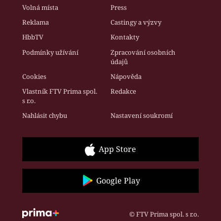
Volná místa
Press
Reklama
Castingy a výzvy
HbbTV
Kontakty
Podmínky užívání
Zpracování osobních
údajů
Cookies
Nápověda
Vlastník FTV Prima spol.
Redakce
s r.o.
Nahlásit chybu
Nastavení soukromí
App Store
Google Play
© FTV Prima spol. s r.o.