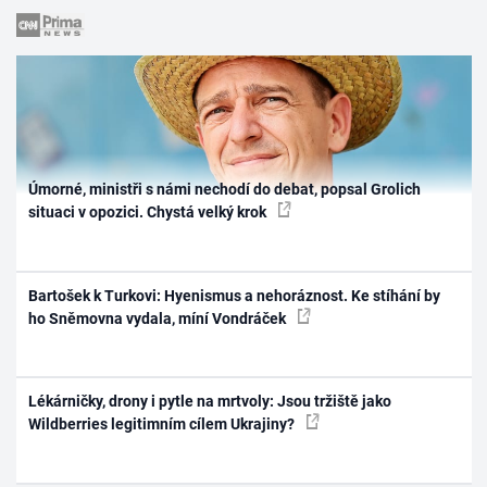
Úmorné, ministři s námi nechodí do debat, popsal Grolich
situaci v opozici. Chystá velký krok
Bartošek k Turkovi: Hyenismus a nehoráznost. Ke stíhání by
ho Sněmovna vydala, míní Vondráček
Lékárničky, drony i pytle na mrtvoly: Jsou tržiště jako
Wildberries legitimním cílem Ukrajiny?