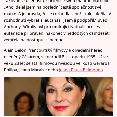
Takovou zkušenost už prožil se svou matkou Nathalií.
„Ano, dělal jsem na poslední cestě společnost své
matce. A je pravda, že se rozhodla zemřít tak, jak žila. V
rozhodnutí vybrat si eutanazii jsem ji podpořil,“ uvedl
Anthony. Ačkoliv byl pro umírající Nathalii proces
eutanazie připraven, nakonec v nedožitých osmdesáti
zemřela na postupující nemoc.
Alain Delon, francouzský filmový a divadelní herec
Failed to fetch
oceněný Césarem, se narodil 8. listopadu 1935. Už ve
věku 23 let se stal filmovou hvězdou velikosti Gérarda
Philipa, Jeana Maraise nebo
Jeana Paula Belmonda
.