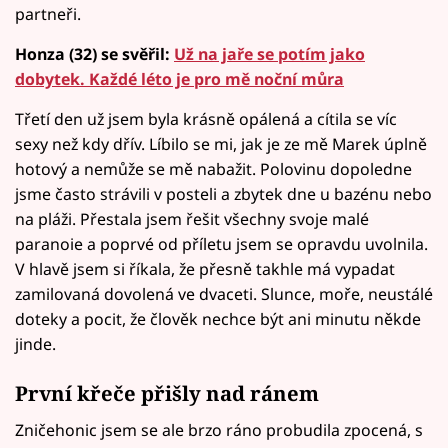
partneři.
Honza (32) se svěřil:
Už na jaře se potím jako
dobytek. Každé léto je pro mě noční můra
Třetí den už jsem byla krásně opálená a cítila se víc
sexy než kdy dřív. Líbilo se mi, jak je ze mě Marek úplně
hotový a nemůže se mě nabažit. Polovinu dopoledne
jsme často strávili v posteli a zbytek dne u bazénu nebo
na pláži. Přestala jsem řešit všechny svoje malé
paranoie a poprvé od příletu jsem se opravdu uvolnila.
V hlavě jsem si říkala, že přesně takhle má vypadat
zamilovaná dovolená ve dvaceti. Slunce, moře, neustálé
doteky a pocit, že člověk nechce být ani minutu někde
jinde.
První křeče přišly nad ránem
Zničehonic jsem se ale brzo ráno probudila zpocená, s