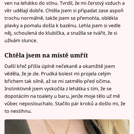
ven na lehátko do stínu. Tvrdil, že mi čerstvý vzduch a
vítr udělají dobře. Chtěla jsem si připadat zase aspoň
trochu normálně, takže jsem se přemohla, oblékla
plavky a pomalu došla k bazénu. Lehla jsem si vedle
něj, schoulená do klubíčka, a snažila se tvářit, že si
užívám slunce.
Chtěla jsem na místě umřít
Další křeč přišla úplně nečekaně a okamžitě jsem
věděla, že je zle. Prudká bolest mi projela celým
břichem tak silně, až se mi zatmělo před očima.
Instinktivně jsem vyskočila z lehátka s tím, že se
dopotácím na toalety u baru, jenže moje tělo už mě
vůbec neposlouchalo. Stačilo pár kroků a došlo mi, že
to nestihnu.