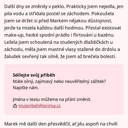
Další dny se změnily v peklo. Prakticky jsem nejedla, jen
pila vodu a střídala postel se záchodem. Pokoušela
jsem se držet si před Markem nějakou důstojnost,
jenže ta mizela každou další hodinou. Přestal existovat
make-up, hezké spodní prádlo i flirtování u bazénu.
Ležela jsem schoulená na studených dlaždičkách u
záchodu, měla jsem mastné vlasy stažené do drdolu a
žaludek sevřený tak silně, že jsem až brečela bolestí.
Sdílejte svůj příběh
Máte silný, zajímavý nebo neuvěřitelný zážitek?
Napište nám.
Jména v textu můžeme na přání změnit.
📩
mujpribeh@iprima.cz
Marek mě další den přesvědčil, ať jdu aspoň na chvíli