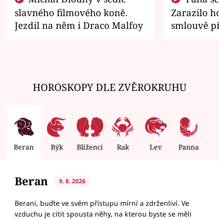
slavného filmového koně.
Zarazilo ho
Jezdil na něm i Draco Malfoy
smlouvě př
zemřít
HOROSKOPY DLE ZVĚROKRUHU
Beran
Býk
Blíženci
Rak
Lev
Panna
V
Beran
9. 8. 2026
Berani, buďte ve svém přístupu mírní a zdrženliví. Ve
vzduchu je cítit spousta něhy, na kterou byste se měli