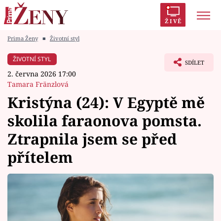
ŽIVĚ
Prima Ženy
■
Životní styl
Trendy:
Polabí
Inspekce
Prostřeno!
AYTO?
ŽIVOTNÍ STYL
SDÍLET
Módní alarm
Zrádci
Proměny
2. června 2026 17:00
Tamara Fränzlová
Kristýna (24): V Egyptě mě
skolila faraonova pomsta.
Témata
Ztrapnila jsem se před
Celebrity
přítelem
Vztahy
Seriály