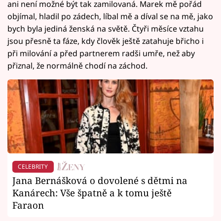
ani není možné být tak zamilovaná. Marek mě pořád
objímal, hladil po zádech, líbal mě a díval se na mě, jako
bych byla jediná ženská na světě. Čtyři měsíce vztahu
jsou přesně ta fáze, kdy člověk ještě zatahuje břicho i
při milování a před partnerem radši umře, než aby
přiznal, že normálně chodí na záchod.
CELEBRITY
Jana Bernášková o dovolené s dětmi na
Kanárech: Vše špatně a k tomu ještě
Faraon