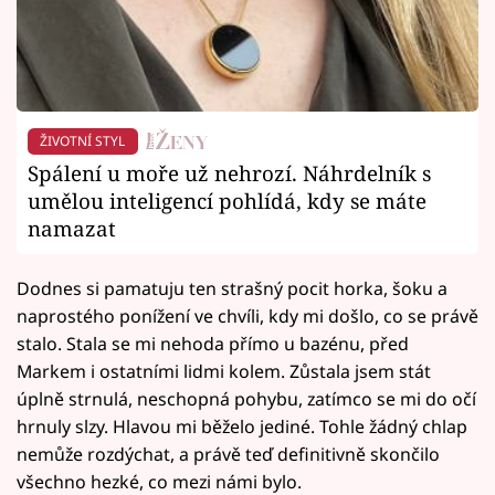
ŽIVOTNÍ STYL
Spálení u moře už nehrozí. Náhrdelník s
umělou inteligencí pohlídá, kdy se máte
namazat
Dodnes si pamatuju ten strašný pocit horka, šoku a
naprostého ponížení ve chvíli, kdy mi došlo, co se právě
stalo. Stala se mi nehoda přímo u bazénu, před
Markem i ostatními lidmi kolem. Zůstala jsem stát
úplně strnulá, neschopná pohybu, zatímco se mi do očí
hrnuly slzy. Hlavou mi běželo jediné. Tohle žádný chlap
nemůže rozdýchat, a právě teď definitivně skončilo
všechno hezké, co mezi námi bylo.