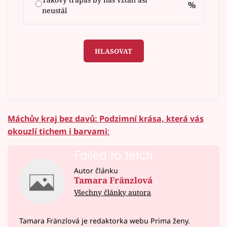
%
neustál
HLASOVAT
Máchův kraj bez davů: Podzimní krása, která vás
okouzlí tichem i barvami
:
Failed to fetch
Autor článku
Tamara Fränzlová
Všechny články autora
Tamara Fränzlová je redaktorka webu Prima ženy.