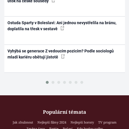
útok na české sousedy
Ostuda Sparty v Boleslavi: Ani jednou nevystřelila na bránu,
doplatila na třesk v sestavě
Vyhýbá se generace Z vedoucím pozicím? Podle sociologů
mladí kariéru obětují jistotě
Populární témata
Jak zhubnout
Nejlepší filmy 2024
Nejlepší horory
TV program
Změna času
Partie
Počasí
Kdy budou volby