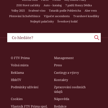
ZOO Nové začátky
Auto – katalog
7 pádů Honzy Dědka
Volby 2025
Svařené víno
Tatarák podle Pohlreicha
Aloe vera
Pěstování lichořeřišnice
Výpočet ascendentu
Tvarohové knedlíky
Nejlepší palačinky
Švestkový koláč
O FTV Prima
Management
Volná místa
Press
Reklama
Castingy a výzvy
HbbTV
Kontakty
Podmínky užívání
Zpracování osobních
údajů
Cookies
Nápověda
Vlastník FTV Prima spol.
Redakce