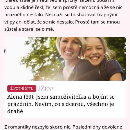
vodu a klidně řekl, že jsem prostě nemocná a že se nic
hrozného nestalo. Nesnažil se to shazovat trapnými
vtipy ani dělat, že se nic nestalo. Prostě tam se mnou
zůstal a staral se o mě.
ŽIVOTNÍ STYL
Alena (39): Jsem samoživitelka a bojím se
prázdnin. Nevím, co s dcerou, všechno je
drahé
Z romantiky nezbylo skoro nic. Poslední dny dovolené