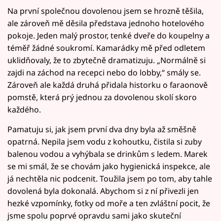
Na první společnou dovolenou jsem se hrozně těšila,
ale zároveň mě děsila představa jednoho hotelového
pokoje. Jeden malý prostor, tenké dveře do koupelny a
téměř žádné soukromí. Kamarádky mě před odletem
uklidňovaly, že to zbytečně dramatizuju. „Normálně si
zajdi na záchod na recepci nebo do lobby,“ smály se.
Zároveň ale každá druhá přidala historku o faraonově
pomstě, která prý jednou za dovolenou skolí skoro
každého.
Pamatuju si, jak jsem první dva dny byla až směšně
opatrná. Nepila jsem vodu z kohoutku, čistila si zuby
balenou vodou a vyhýbala se drinkům s ledem. Marek
se mi smál, že se chovám jako hygienická inspekce, ale
já nechtěla nic podcenit. Toužila jsem po tom, aby tahle
dovolená byla dokonalá. Abychom si z ní přivezli jen
hezké vzpomínky, fotky od moře a ten zvláštní pocit, že
jsme spolu poprvé opravdu sami jako skuteční