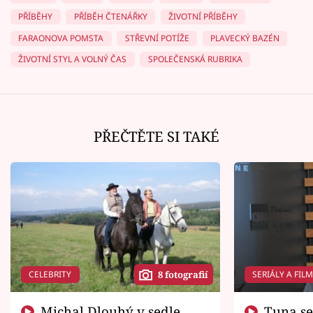
PŘÍBĚHY
PŘÍBĚH ČTENÁŘKY
ŽIVOTNÍ PŘÍBĚHY
FARAONOVA POMSTA
STŘEVNÍ POTÍŽE
PLAVECKÝ BAZÉN
ŽIVOTNÍ STYL A VOLNÝ ČAS
SPOLEČENSKÁ RUBRIKA
PŘEČTĚTE SI TAKÉ
CELEBRITY
SERIÁLY A FIL
8 fotografií
Michal Dlouhý v sedle
Tuna se chtěl vrátit domů.