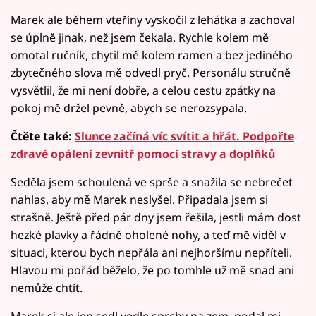
Marek ale během vteřiny vyskočil z lehátka a zachoval
se úplně jinak, než jsem čekala. Rychle kolem mě
omotal ručník, chytil mě kolem ramen a bez jediného
zbytečného slova mě odvedl pryč. Personálu stručně
vysvětlil, že mi není dobře, a celou cestu zpátky na
pokoj mě držel pevně, abych se nerozsypala.
Čtěte také:
Slunce začíná víc svítit a hřát. Podpořte
zdravé opálení zevnitř pomocí stravy a doplňků
Seděla jsem schoulená ve sprše a snažila se nebrečet
nahlas, aby mě Marek neslyšel. Připadala jsem si
strašně. Ještě před pár dny jsem řešila, jestli mám dost
hezké plavky a řádně oholené nohy, a teď mě viděl v
situaci, kterou bych nepřála ani nejhoršímu nepříteli.
Hlavou mi pořád běželo, že po tomhle už mě snad ani
nemůže chtít.
Marek si ale jen sedl vedle sprchy na zem, podal mi