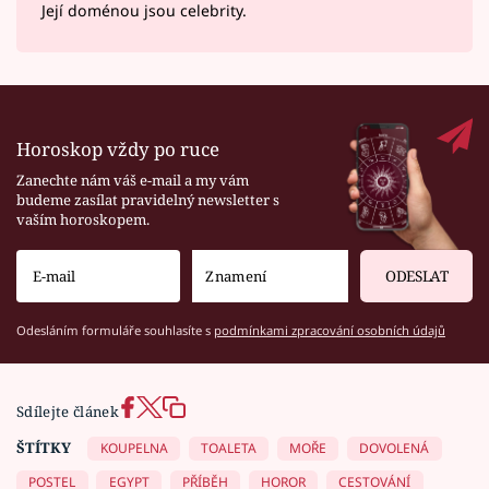
Její doménou jsou celebrity.
Horoskop vždy po ruce
Zanechte nám váš e-mail a my vám
budeme zasílat pravidelný newsletter s
vaším horoskopem.
ODESLAT
Odesláním formuláře souhlasíte s
podmínkami zpracování osobních údajů
Sdílejte článek
ŠTÍTKY
KOUPELNA
TOALETA
MOŘE
DOVOLENÁ
POSTEL
EGYPT
PŘÍBĚH
HOROR
CESTOVÁNÍ