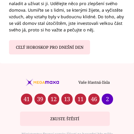
naladit a užívat si ji. Udělejte něco pro zlepšení svého
domova. Usmiřte se s lidmi, se kterými žijete, a vyčistěte
vzduch, aby vztahy byly v budoucnu klidné. Do toho, aby
se váš domov stal útočištěm, jste investovali velkou část
svého já, proto si ho važte a pečujte o něj.
CELÝ HOROSKOP PRO DNEŠNÍ DEN
Vaše šťastná čísla
41
39
12
13
11
46
2
ZKUSTE ŠTĚSTÍ
Ministerstvo financí varuje: Účastí na hazardní hře může