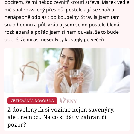
pocitem, že mi někdo zevnitř kroutí střeva. Marek vedle
mě spal rozvalený přes půl postele a já se snažila
nenápadně odplazit do koupelny. Strávila jsem tam
snad hodinu a půl. Vrátila jsem se do postele bledá,
rozklepaná a pořád jsem si namlouvala, že to bude
dobré, že mi asi nesedly ty koktejly po večeři.
CESTOVÁNÍ A DOVOLENÁ
Z dovolených si vozíme nejen suvenýry,
ale i nemoci. Na co si dát v zahraničí
pozor?