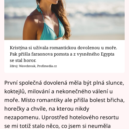
Horoskopy
Sledujte prima+
Filmový festival Karlovy Vary
Pořady
Kristýna si užívala romantickou dovolenou u moře.
Pak přišla faraonova pomsta a z vysněného Egypta
Mámy sobě
se stal horor.
Zdroj: Wavebreak, Profimedia.cz
Přihlášení
První společná dovolená měla být plná slunce,
koktejlů, milování a nekonečného válení u
Sledujte nás
moře. Místo romantiky ale přišla bolest břicha,
horečky a chvíle, na kterou nikdy
nezapomenu. Uprostřed hotelového resortu
se mi totiž stalo něco, co jsem si neuměla