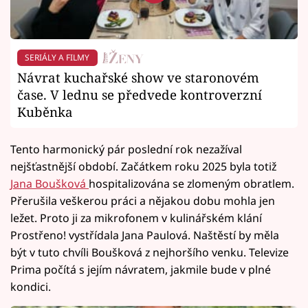
SERIÁLY A FILMY
Návrat kuchařské show ve staronovém
čase. V lednu se předvede kontroverzní
Kuběnka
Tento harmonický pár poslední rok nezažíval
nejšťastnější období. Začátkem roku 2025 byla totiž
Jana Boušková
hospitalizována se zlomeným obratlem.
Přerušila veškerou práci a nějakou dobu mohla jen
ležet. Proto ji za mikrofonem v kulinářském klání
Prostřeno! vystřídala Jana Paulová. Naštěstí by měla
být v tuto chvíli Boušková z nejhoršího venku. Televize
Prima počítá s jejím návratem, jakmile bude v plné
kondici.