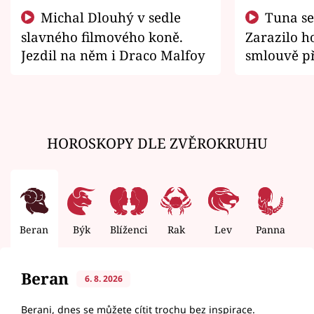
Michal Dlouhý v sedle
Tuna se chtěl vrátit domů.
slavného filmového koně.
Zarazilo ho
Jezdil na něm i Draco Malfoy
smlouvě př
zemřít
HOROSKOPY DLE ZVĚROKRUHU
Beran
Býk
Blíženci
Rak
Lev
Panna
V
Beran
6. 8. 2026
Berani, dnes se můžete cítit trochu bez inspirace.