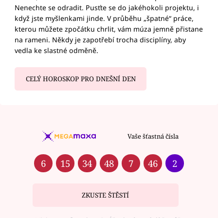
Nenechte se odradit. Pusťte se do jakéhokoli projektu, i
když jste myšlenkami jinde. V průběhu „špatné“ práce,
kterou můžete zpočátku chrlit, vám múza jemně přistane
na rameni. Někdy je zapotřebí trocha disciplíny, aby
vedla ke slastné odměně.
CELÝ HOROSKOP PRO DNEŠNÍ DEN
Vaše šťastná čísla
6
15
34
48
7
46
2
ZKUSTE ŠTĚSTÍ