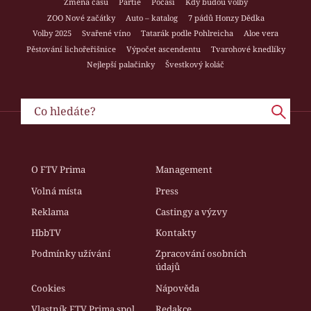
Změna času
Partie
Počasí
Kdy budou volby
ZOO Nové začátky
Auto – katalog
7 pádů Honzy Dědka
Volby 2025
Svařené víno
Tatarák podle Pohlreicha
Aloe vera
Pěstování lichořeřišnice
Výpočet ascendentu
Tvarohové knedlíky
Nejlepší palačinky
Švestkový koláč
O FTV Prima
Management
Volná místa
Press
Reklama
Castingy a výzvy
HbbTV
Kontakty
Podmínky užívání
Zpracování osobních
údajů
Cookies
Nápověda
Vlastník FTV Prima spol.
Redakce