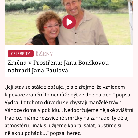
CELEBRITY
Změna v Prostřenu: Janu Bouškovou
nahradí Jana Paulová
„Její stav se stále zlepšuje, je ale zřejmé, že vzhledem
k povaze zranění to nemůže být ze dne na den,“ popsal
Vydra. I z tohoto důvodu se chystají manželé trávit
Vánoce doma v poklidu. „Nedodržujeme nějaké zvláštní
tradice, máme rozsvícené smrčky na zahradě, ty dělají
atmosféru. Jinak si užijeme kapra, salát, pustíme si
nějakou pohádku,“ popsal herec.