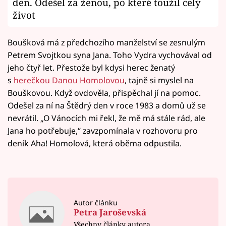
den. Odešel za ženou, po které toužil celý
život
Boušková má z předchozího manželství se zesnulým
Petrem Svojtkou syna Jana. Toho Vydra vychovával od
jeho čtyř let. Přestože byl kdysi herec ženatý
s
herečkou Danou Homolovou
, tajně si myslel na
Bouškovou. Když ovdověla, přispěchal jí na pomoc.
Odešel za ní na Štědrý den v roce 1983 a domů už se
nevrátil. „O Vánocích mi řekl, že mě má stále rád, ale
Jana ho potřebuje,“ zavzpomínala v rozhovoru pro
deník Aha! Homolová, která oběma odpustila.
Autor článku
Petra Jaroševská
Všechny články autora