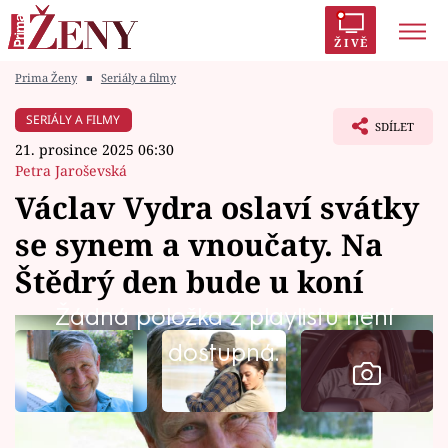
ŽIVĚ
Prima Ženy
■
Seriály a filmy
Trendy:
Polabí
Inspekce
Prostřeno!
AYTO?
SERIÁLY A FILMY
SDÍLET
Módní alarm
Zrádci
Proměny
21. prosince 2025 06:30
Petra Jaroševská
Václav Vydra oslaví svátky
se synem a vnoučaty. Na
Témata
Štědrý den bude u koní
Celebrity
Žádná položka z playlistu není
dostupná.
Vztahy
Seriály