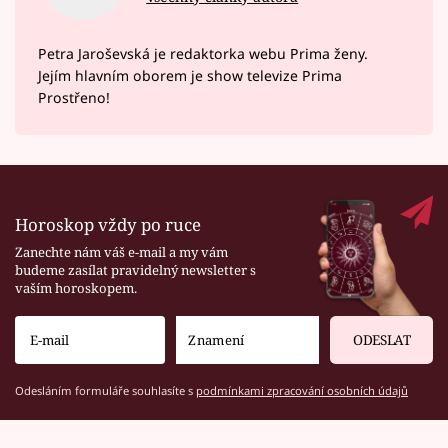
Petra Jaroševská je redaktorka webu Prima ženy.
Jejím hlavním oborem je show televize Prima
Prostřeno!
Horoskop vždy po ruce
Zanechte nám váš e-mail a my vám
budeme zasílat pravidelný newsletter s
vaším horoskopem.
ODESLAT
Odesláním formuláře souhlasíte s
podmínkami zpracování osobních údajů