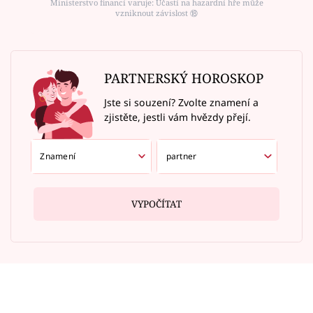
Ministerstvo financí varuje: Účastí na hazardní hře může
vzniknout závislost ⑱
PARTNERSKÝ HOROSKOP
Jste si souzení? Zvolte znamení a
zjistěte, jestli vám hvězdy přejí.
VYPOČÍTAT