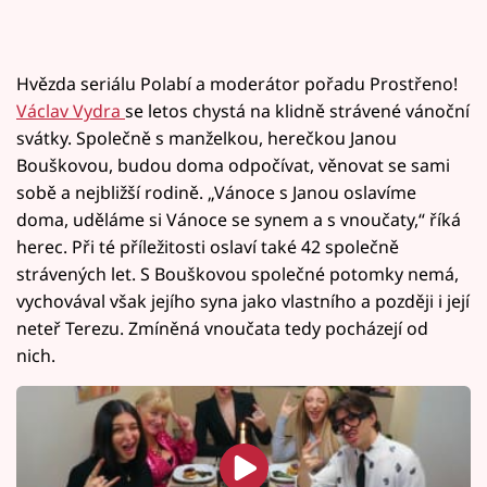
Hvězda seriálu Polabí a moderátor pořadu Prostřeno!
Václav Vydra
se letos chystá na klidně strávené vánoční
svátky. Společně s manželkou, herečkou Janou
Bouškovou, budou doma odpočívat, věnovat se sami
sobě a nejbližší rodině. „Vánoce s Janou oslavíme
doma, uděláme si Vánoce se synem a s vnoučaty,“ říká
herec. Při té příležitosti oslaví také 42 společně
strávených let. S Bouškovou společné potomky nemá,
vychovával však jejího syna jako vlastního a později i její
neteř Terezu. Zmíněná vnoučata tedy pocházejí od
nich.