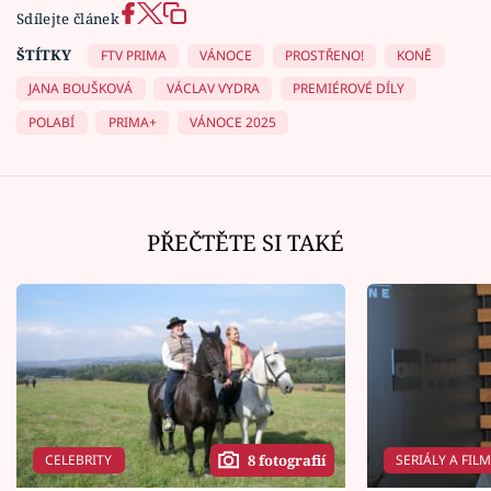
Sdílejte článek
ŠTÍTKY
FTV PRIMA
VÁNOCE
PROSTŘENO!
KONĚ
JANA BOUŠKOVÁ
VÁCLAV VYDRA
PREMIÉROVÉ DÍLY
POLABÍ
PRIMA+
VÁNOCE 2025
PŘEČTĚTE SI TAKÉ
CELEBRITY
SERIÁLY A FIL
8 fotografií