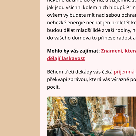
jak jsou všichni kolem nich hloupí. Při
ovšem vy budete mít nad sebou ochranu
nehezké energie nechat jen proletět ko
budou dělat mladší lidé z vaší rodiny, n
do vašeho domova to přinese radost 
Mohlo by vás zajímat:
Znamení, která
dělají laskavost
Během třetí dekády vás čeká
příjemná 
překvapí zprávou, která vás výrazně po
pocit.