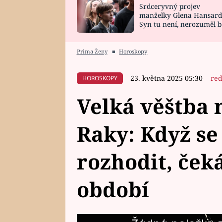
Srdceryvný projev
SNÁŘ
CELEBRITY
manželky Glena Hansard
Syn tu není, nerozuměl b
HOROSKOP NA
VAŘENÍ
tomu, vysvětlila
ROK 2023
Prima Ženy
■
Horoskopy
23. května 2025 05:30
red
HOROSKOPY
Velká věštba 
Raky: Když se
rozhodit, ček
období