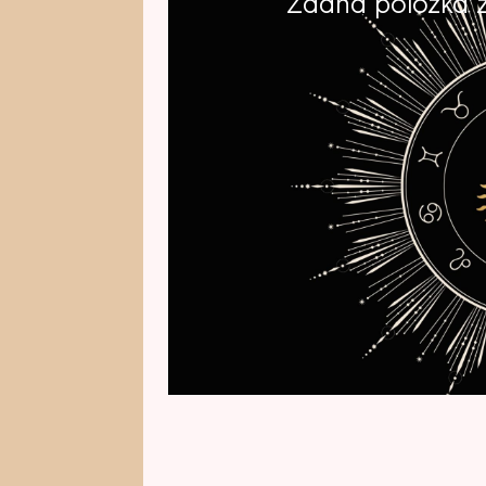
Žádná položka z 
Co čeká Raky v šestém měsíci rok
čeho se vyvarovat? Co by naopa
nebo talismany se k nim ideálně
červen, kterou pro Raky z taroto
slavná kartářka Helen Stanku.