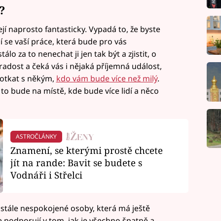
?
í naprosto fantasticky. Vypadá to, že byste
í se vaší práce, která bude pro vás
lo za to nenechat ji jen tak být a zjistit, o
adost a čeká vás i nějaká příjemná událost,
potkat s někým,
kdo vám bude více než milý
.
 to bude na místě, kde bude více lidí a něco
ASTROČLÁNKY
Znamení, se kterými prostě chcete
jít na rande: Bavit se budete s
Vodnáři i Střelci
stále nespokojené osoby, která má ještě
 podporují v tom, jak je všechno špatně a