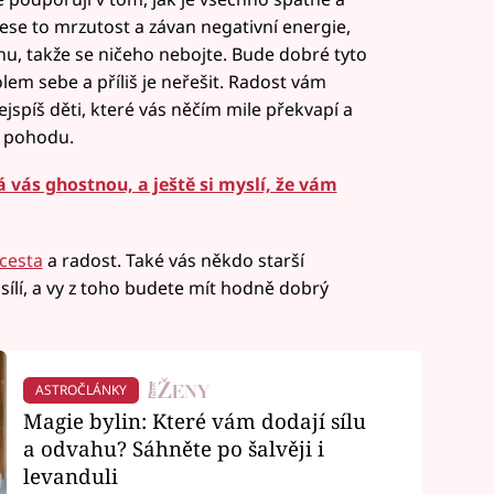
nese to mrzutost a závan negativní energie,
, takže se ničeho nebojte. Bude dobré tyto
lem sebe a příliš je neřešit. Radost vám
ejspíš děti, které vás něčím mile překvapí a
a pohodu.
 vás ghostnou, a ještě si myslí, že vám
cesta
a radost. Také vás někdo starší
sílí, a vy z toho budete mít hodně dobrý
ASTROČLÁNKY
Magie bylin: Které vám dodají sílu
a odvahu? Sáhněte po šalvěji i
levanduli