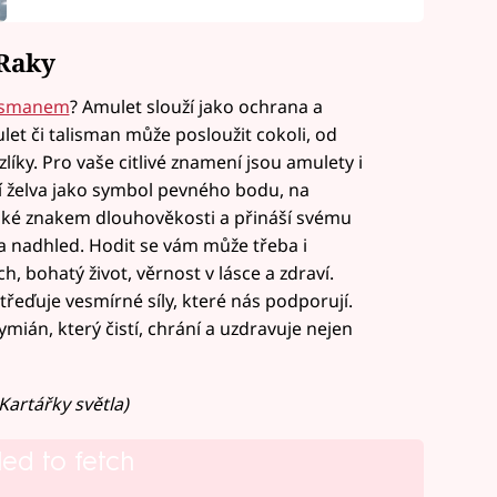
 Raky
lismanem
? Amulet slouží jako ochrana a
et či talisman může posloužit cokoli, od
íky. Pro vaše citlivé znamení jsou amulety i
dí želva jako symbol pevného bodu, na
také znakem dlouhověkosti a přináší svému
a nadhled. Hodit se vám může třeba i
ch, bohatý život, věrnost v lásce a zdraví.
třeďuje vesmírné síly, které nás podporují.
mián, který čistí, chrání a uzdravuje nejen
Kartářky světla)
led to fetch