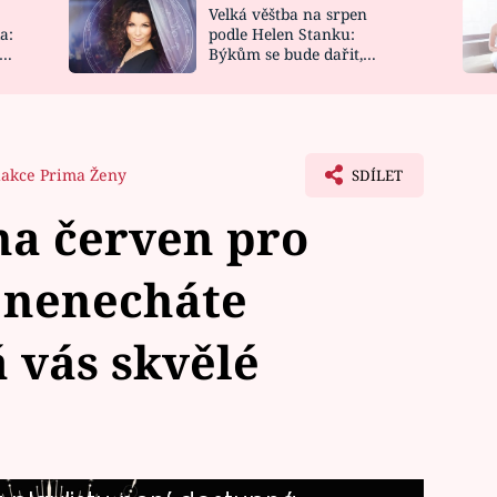
Velká věštba na srpen
NOVINKY
ZAHRADA
a:
podle Helen Stanku:
y
Býkům se bude dařit,
VIDEORECEPTY
DESIGN
Vodnáře čeká jízda
akce Prima Ženy
SDÍLET
na červen pro
 nenecháte
á vás skvělé