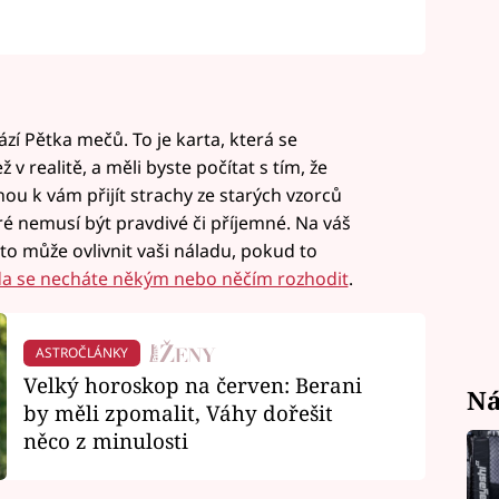
zí Pětka mečů. To je karta, která se
v realitě, a měli byste počítat s tím, že
u k vám přijít strachy ze starých vzorců
é nemusí být pravdivé či příjemné. Na váš
 to může ovlivnit vaši náladu, pokud to
da se necháte někým nebo něčím rozhodit
.
ASTROČLÁNKY
Velký horoskop na červen: Berani
Ná
by měli zpomalit, Váhy dořešit
něco z minulosti