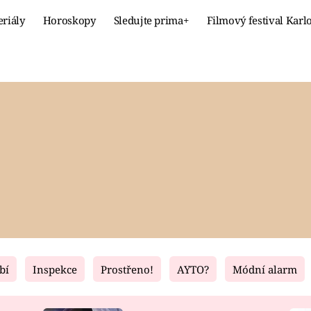
eriály
Horoskopy
Sledujte prima+
Filmový festival Karl
Celebrity
Recept
MÓDA A KRÁSA
HLAVNÍ JÍ
VZTAHY A SEX
SLADKÉ
PRIMA MAMINKA
ZDRAVÉ
bí
Inspekce
Prostřeno!
AYTO?
Módní alarm
Fresh
Living
RECEPTY
BYDLENÍ