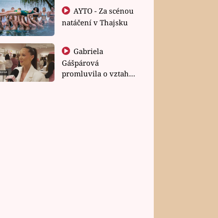
AYTO - Za scénou
natáčení v Thajsku
Gabriela
Gášpárová
promluvila o vztahu
a zakládání rodiny