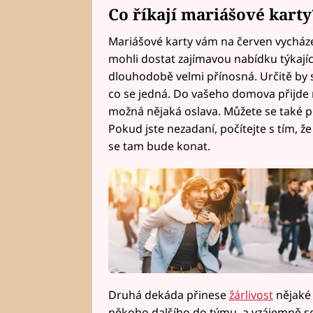
Co říkají mariášové karty
Mariášové karty vám na červen vycházej
mohli dostat zajímavou nabídku týkajíc
dlouhodobě velmi přínosná. Určitě by stá
co se jedná. Do vašeho domova přijde r
možná nějaká oslava. Můžete se také 
Pokud jste nezadaní, počítejte s tím, že
se tam bude konat.
Druhá dekáda přinese
žárlivost
nějaké 
někoho dalšího do týmu, a vzájemně se