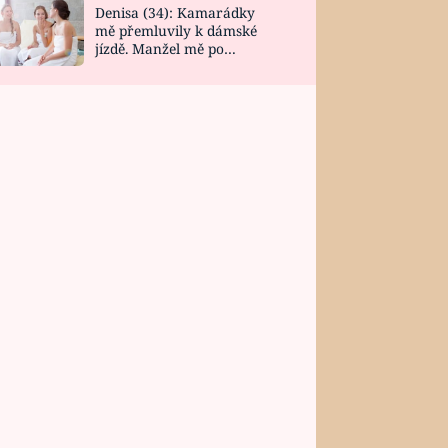
Denisa (34): Kamarádky
mě přemluvily k dámské
jízdě. Manžel mě po
návratu zaskočil