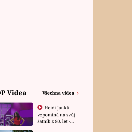
P Videa
Všechna videa
Heidi Janků
vzpomíná na svůj
šatník z 80. let -
Shopaholičky