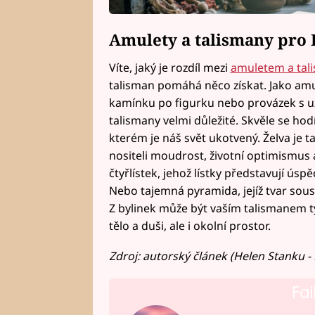
Amulety a talismany pro
Víte, jaký je rozdíl mezi
amuletem a ta
talisman pomáhá něco získat. Jako amul
kamínku po figurku nebo provázek s uzl
talismany velmi důležité. Skvěle se ho
kterém je náš svět ukotvený. Želva je 
nositeli moudrost, životní optimismus 
čtyřlístek, jehož lístky představují úspě
Nebo tajemná pyramida, jejíž tvar sous
Z bylinek může být vaším talismanem ty
tělo a duši, ale i okolní prostor.
Zdroj: autorský článek (Helen Stanku - 
Fai