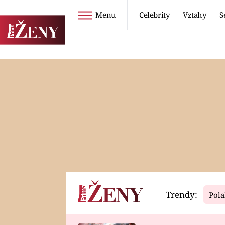
Menu
Celebrity
Vztahy
S
Seriály
Životní styl
ZOO
DIETY A HUBNUTÍ
PROSTŘENO!
CESTOVÁNÍ A
DOVOLENÁ
DUCH
ZDRAVÍ
Trendy:
Pola
Horoskopy
Video
ASTROČLÁNKY
SERIÁLY