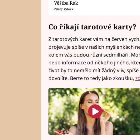
Věštba Rak
Zdroj: iStock
Co říkají tarotové karty?
Z tarotových karet vám na červen vychá
projevuje spíše v našich myšlenkách než 
kolem vás budou různí sedmilháři. Moho
nebo informace od někoho jiného, kter
život by to nemělo mít žádný vliv, spíše
dovolíte. Berte to tedy jako zkoušku,
z