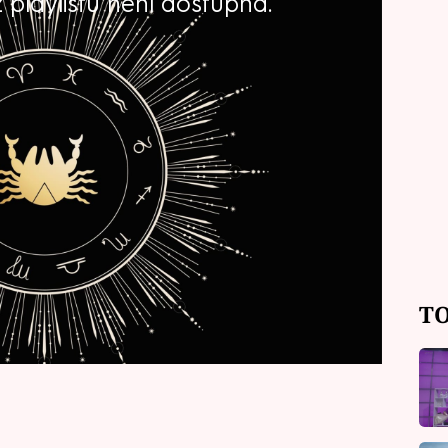
playlistu není dostupná.
u 2025? Na co by si měli dát pozor,
k neměli promeškat? A jaké amulety
 hodí? Přečtěte si předpověď na
vých a mariášových karet vyčetla
TO