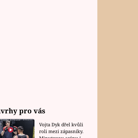
vrhy pro vás
Vojta Dyk dřel kvůli
roli mezi zápasníky.
Minutovou scénu jel