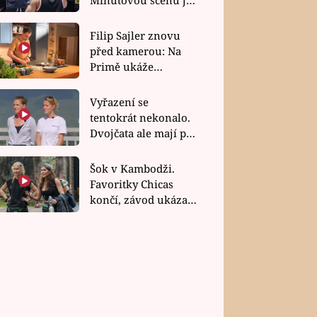
bez dubla
Filip Sajler znovu
před kamerou: Na
Primě ukáže
poctivou kuchyni i
rychlé recepty
Vyřazení se
tentokrát nekonalo.
Dvojčata ale mají po
uzavření třetí etapy
závodu nůž na krku
Šok v Kambodži.
Favoritky Chicas
končí, závod ukázal
svou nejtvrdší tvář