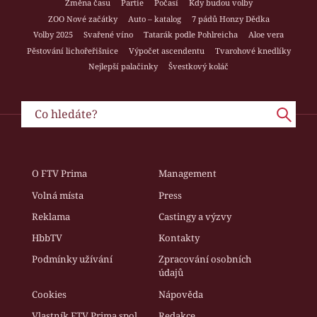
Změna času
Partie
Počasí
Kdy budou volby
ZOO Nové začátky
Auto – katalog
7 pádů Honzy Dědka
Volby 2025
Svařené víno
Tatarák podle Pohlreicha
Aloe vera
Pěstování lichořeřišnice
Výpočet ascendentu
Tvarohové knedlíky
Nejlepší palačinky
Švestkový koláč
O FTV Prima
Management
Volná místa
Press
Reklama
Castingy a výzvy
HbbTV
Kontakty
Podmínky užívání
Zpracování osobních
údajů
Cookies
Nápověda
Vlastník FTV Prima spol.
Redakce