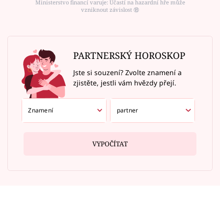
Ministerstvo financí varuje: Účastí na hazardní hře může
vzniknout závislost ⑱
PARTNERSKÝ HOROSKOP
Jste si souzení? Zvolte znamení a
zjistěte, jestli vám hvězdy přejí.
VYPOČÍTAT