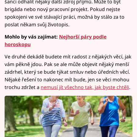
šanci odhalit nějaký další zdroj příjmů. Může to být
brigáda nebo nový pracovní projekt. Pokud nejste
spokojeni ve své stávající práci, možná by stálo za to
poslat někam svůj životopis.
Mohlo by vás zajímat:
Nejhorší páry podle
horoskopu
Ve druhé dekádě budete mít radost z nějakých věcí, jak
vám pěkně jdou. Pak se ale může objevit nějaký menší
zádrhel, který se bude týkat smluv nebo úředních věcí.
Nějaké řešení to nakonec mít bude, jen se věci mohou
trochu zdržet a
nemusí jít všechno tak, jak byste chtěli
.