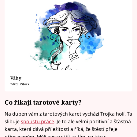
Váhy
Zdroj: iStock
Co říkají tarotové karty?
Na duben vám z tarotových karet vychází Trojka holí. Ta
slibuje
spoustu práce
. Je to ale velmi pozitivní a šťastná
karta, která dává příležitosti a říká, že štěstí přeje
připraveným. Měli byste si jít za tím, co jste si