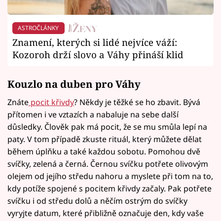
ASTROČLÁNKY
Znamení, kterých si lidé nejvíce váží:
Kozoroh drží slovo a Váhy přináší klid
Kouzlo na duben pro Váhy
Znáte
pocit křivdy
? Někdy je těžké se ho zbavit. Bývá
přítomen i ve vztazích a nabaluje na sebe další
důsledky. Člověk pak má pocit, že se mu smůla lepí na
paty. V tom případě zkuste rituál, který můžete dělat
během úplňku a také každou sobotu. Pomohou dvě
svíčky, zelená a černá. Černou svíčku potřete olivovým
olejem od jejího středu nahoru a myslete při tom na to,
kdy potíže spojené s pocitem křivdy začaly. Pak potřete
svíčku i od středu dolů a něčím ostrým do svíčky
vyryjte datum, které přibližně označuje den, kdy vaše