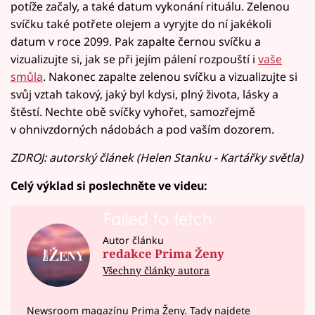
potíže začaly, a také datum vykonání rituálu. Zelenou
svíčku také potřete olejem a vyryjte do ní jakékoli
datum v roce 2099. Pak zapalte černou svíčku a
vizualizujte si, jak se při jejím pálení rozpouští i
vaše
smůla
. Nakonec zapalte zelenou svíčku a vizualizujte si
svůj vztah takový, jaký byl kdysi, plný života, lásky a
štěstí. Nechte obě svíčky vyhořet, samozřejmě
v ohnivzdorných nádobách a pod vaším dozorem.
ZDROJ: autorský článek (Helen Stanku - Kartářky světla)
Celý výklad si poslechněte ve videu:
Failed to fetch
Autor článku
redakce Prima Ženy
Všechny články autora
Newsroom magazínu Prima Ženy. Tady najdete