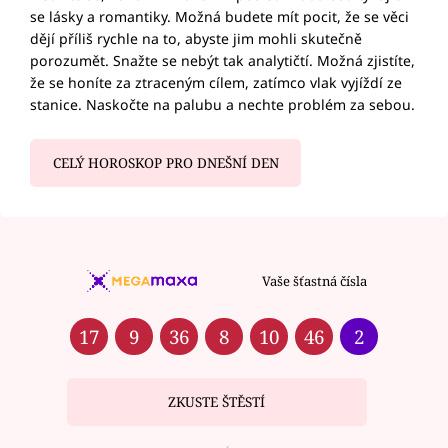
se lásky a romantiky. Možná budete mít pocit, že se věci
dějí příliš rychle na to, abyste jim mohli skutečně
porozumět. Snažte se nebýt tak analytičtí. Možná zjistíte,
že se honíte za ztraceným cílem, zatímco vlak vyjíždí ze
stanice. Naskočte na palubu a nechte problém za sebou.
CELÝ HOROSKOP PRO DNEŠNÍ DEN
Vaše šťastná čísla
17
9
36
8
10
46
2
ZKUSTE ŠTĚSTÍ