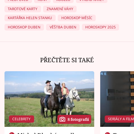
TAROTOVÉ KARTY
ZNAMENÍ VÁHY
KARTÁŘKA HELEN STANKU
HOROSKOP MĚSÍC
HOROSKOP DUBEN
VĚŠTBA DUBEN
HOROSKOPY 2025
PŘEČTĚTE SI TAKÉ
CELEBRITY
SERIÁLY A FIL
8 fotografií