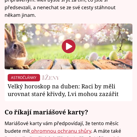
předsevzali, a nenechat se ze své cesty stáhnout
někam jinam.
ASTROČLÁNKY
Velký horoskop na duben: Raci by měli
urovnat staré křivdy, Lvi mohou zazářit
Co říkají mariášové karty?
Mariášové karty vám předpovídají, že tento měsíc
budete mít
ohromnou ochranu shůry
. A máte také