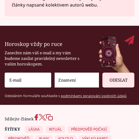
články napsané kolektivem autorů webu.
Horoskop vždy po ruce
Zanechte nám váš e-mail a my vám
budeme zasílat pravidelný newsletter s
vaším horoskopem.
ODESLAT
Odesláním formuláře souhlasíte s
podmínkami zpracování osobních údajů
Sdílejte článek
ŠTÍTKY
LÁSKA
RITUÁL
PŘEDPOVĚĎ POČASÍ
PŘEDPOVĚĎ
RUNY
KOUZLO
VÝKLAD KARET