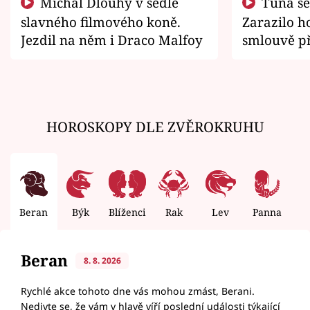
Michal Dlouhý v sedle
Tuna se chtěl vrátit domů.
slavného filmového koně.
Zarazilo ho
Jezdil na něm i Draco Malfoy
smlouvě př
zemřít
HOROSKOPY DLE ZVĚROKRUHU
Beran
Býk
Blíženci
Rak
Lev
Panna
V
Beran
8. 8. 2026
Rychlé akce tohoto dne vás mohou zmást, Berani.
Nedivte se, že vám v hlavě víří poslední události týkající