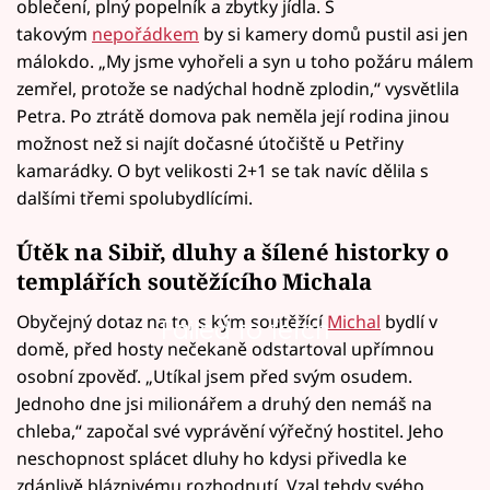
oblečení, plný popelník a zbytky jídla. S
takovým
nepořádkem
by si kamery domů pustil asi jen
málokdo. „My jsme vyhořeli a syn u toho požáru málem
zemřel, protože se nadýchal hodně zplodin,“ vysvětlila
Petra. Po ztrátě domova pak neměla její rodina jinou
možnost než si najít dočasné útočiště u Petřiny
kamarádky. O byt velikosti 2+1 se tak navíc dělila s
dalšími třemi spolubydlícími.
Útěk na Sibiř, dluhy a šílené historky o
templářích soutěžícího Michala
Obyčejný dotaz na to, s kým soutěžící
Michal
bydlí v
Failed to fetch
domě, před hosty nečekaně odstartoval upřímnou
osobní zpověď. „Utíkal jsem před svým osudem.
Jednoho dne jsi milionářem a druhý den nemáš na
chleba,“ započal své vyprávění výřečný hostitel. Jeho
neschopnost splácet dluhy ho kdysi přivedla ke
zdánlivě bláznivému rozhodnutí. Vzal tehdy svého