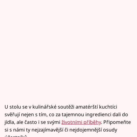
U stolu se v kulinářské soutěži amatérští kuchtíci
svěřují nejen s tím, co za tajemnou ingredienci dali do
jídla, ale často i se svými
životními příběhy
. Připomeňte
si s námi ty nejzajímavější či nejdojemnější osudy