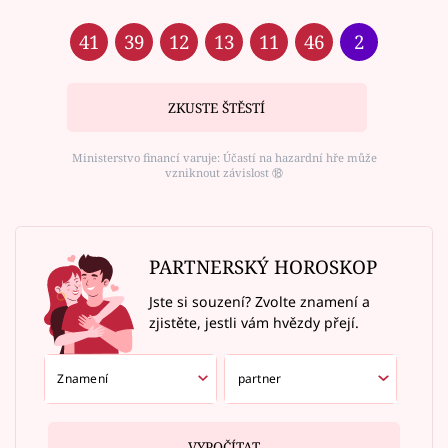
41
39
12
13
11
46
2
ZKUSTE ŠTĚSTÍ
Ministerstvo financí varuje: Účastí na hazardní hře může
vzniknout závislost ⑱
PARTNERSKÝ HOROSKOP
Jste si souzení? Zvolte znamení a
zjistěte, jestli vám hvězdy přejí.
VYPOČÍTAT