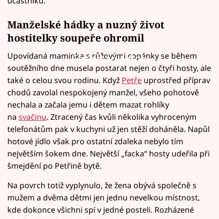
účastníků.
Manželské hádky a nuzný život
hostitelky soupeře ohromil
Upovídaná maminka s růžovými copánky se během
Failed to fetch
soutěžního dne musela postarat nejen o čtyři hosty, ale
také o celou svou rodinu. Když
Petře
uprostřed příprav
chodů zavolal nespokojený manžel, všeho pohotově
nechala a začala jemu i dětem mazat rohlíky
na
svačinu
. Ztracený čas kvůli několika vyhroceným
telefonátům pak v kuchyni už jen stěží doháněla. Napůl
hotové jídlo však pro ostatní zdaleka nebylo tím
největším šokem dne. Největší „facka“ hosty udeřila při
šmejdění po Petřině bytě.
Na povrch totiž vyplynulo, že žena obývá společně s
mužem a dvěma dětmi jen jednu nevelkou místnost,
kde dokonce všichni spí v jedné posteli. Rozházené