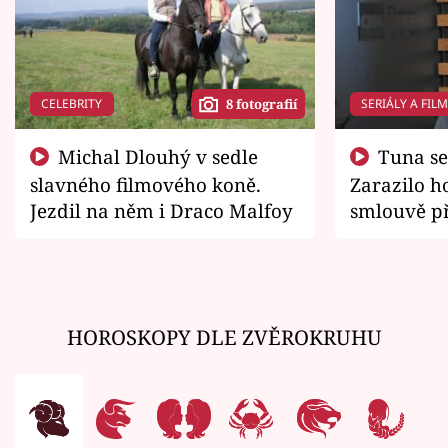
CELEBRITY
SERIÁLY A FIL
8 fotografií
Michal Dlouhý v sedle
Tuna se chtěl vrátit domů.
slavného filmového koně.
Zarazilo ho
Jezdil na něm i Draco Malfoy
smlouvě př
zemřít
HOROSKOPY DLE ZVĚROKRUHU