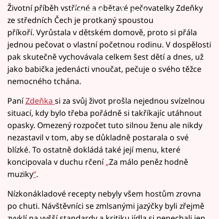
Životní příběh vstřícné a obětavé pečovatelky Zdeňky
Failed to fetch
ze středních Čech je protkaný spoustou
příkoří. Vyrůstala v dětském domově, proto si přála
jednou pečovat o vlastní početnou rodinu. V dospělosti
pak skutečně vychovávala celkem šest dětí a dnes, už
jako babička jedenácti vnoučat, pečuje o svého těžce
nemocného tchána.
Paní
Zdeňka
si za svůj život prošla nejednou svízelnou
situací, kdy bylo třeba pořádně si takříkajíc utáhnout
opasky. Omezený rozpočet tuto silnou ženu ale nikdy
nezastavil v tom, aby se důkladně postarala o své
blízké. To ostatně dokládá také její menu, které
koncipovala v duchu rčení
„
Za málo peněz hodně
muziky
“
.
Nízkonákladové recepty nebyly všem hostům zrovna
po chuti. Návštěvníci se zmlsanými jazýčky byli zřejmě
zvyklí na vyšší standardy a kritiku jídla si nenechali jen