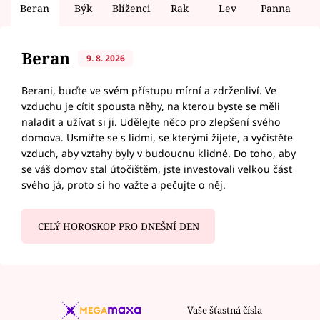
Beran
Býk
Blíženci
Rak
Lev
Panna
V
Beran
9. 8. 2026
Berani, buďte ve svém přístupu mírní a zdrženliví. Ve
vzduchu je cítit spousta něhy, na kterou byste se měli
naladit a užívat si ji. Udělejte něco pro zlepšení svého
domova. Usmiřte se s lidmi, se kterými žijete, a vyčistěte
vzduch, aby vztahy byly v budoucnu klidné. Do toho, aby
se váš domov stal útočištěm, jste investovali velkou část
svého já, proto si ho važte a pečujte o něj.
CELÝ HOROSKOP PRO DNEŠNÍ DEN
Vaše šťastná čísla