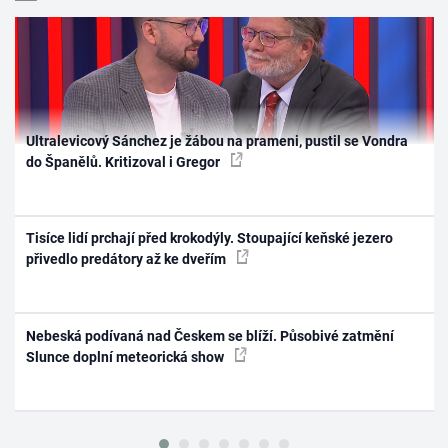
Ultralevicový Sánchez je žábou na prameni, pustil se Vondra
do Španělů. Kritizoval i Gregor
Tisíce lidí prchají před krokodýly. Stoupající keňské jezero
přivedlo predátory až ke dveřím
Nebeská podívaná nad Českem se blíží. Působivé zatmění
Slunce doplní meteorická show