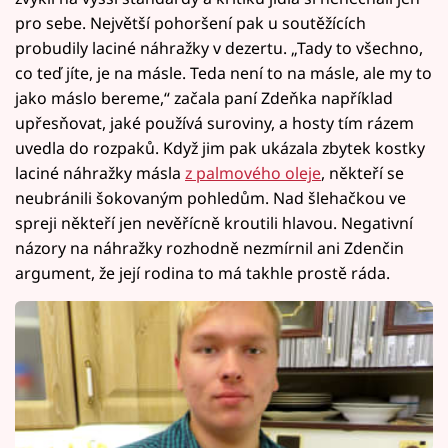
pro sebe. Největší pohoršení pak u soutěžících
probudily laciné náhražky v dezertu. „Tady to všechno,
co teď jíte, je na másle. Teda není to na másle, ale my to
jako máslo bereme,“ začala paní Zdeňka například
upřesňovat, jaké používá suroviny, a hosty tím rázem
uvedla do rozpaků. Když jim pak ukázala zbytek kostky
laciné náhražky másla
z palmového oleje
, někteří se
neubránili šokovaným pohledům. Nad šlehačkou ve
spreji někteří jen nevěřícně kroutili hlavou. Negativní
názory na náhražky rozhodně nezmírnil ani Zdenčin
argument, že její rodina to má takhle prostě ráda.