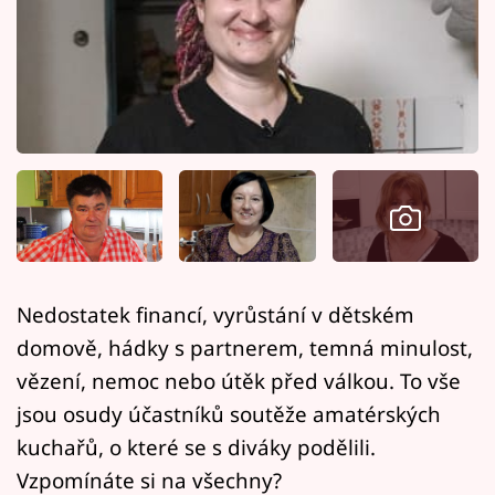
Horoskopy
Sledujte prima+
Filmový festival Karlovy Vary
Pořady
Mámy sobě
Přihlášení
Nedostatek financí, vyrůstání v dětském
domově, hádky s partnerem, temná minulost,
Sledujte nás
vězení, nemoc nebo útěk před válkou. To vše
jsou osudy účastníků soutěže amatérských
kuchařů, o které se s diváky podělili.
Vzpomínáte si na všechny?