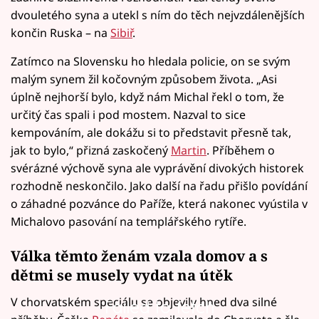
dvouletého syna a utekl s ním do těch nejvzdálenějších
končin Ruska –⁠ na
Sibiř
.
Zatímco na Slovensku ho hledala policie, on se svým
malým synem žil kočovným způsobem života. „Asi
úplně nejhorší bylo, když nám Michal řekl o tom, že
určitý čas spali i pod mostem. Nazval to sice
kempováním, ale dokážu si to představit přesně tak,
jak to bylo,“ přizná zaskočený
Martin
. Příběhem o
svérázné výchově syna ale vyprávění divokých historek
rozhodně neskončilo. Jako další na řadu přišlo povídání
o záhadné pozvánce do Paříže, která nakonec vyústila v
Michalovo pasování na templářského rytíře.
Válka těmto ženám vzala domov a s
dětmi se musely vydat na útěk
V chorvatském speciálu se objevily hned dva silné
Failed to fetch