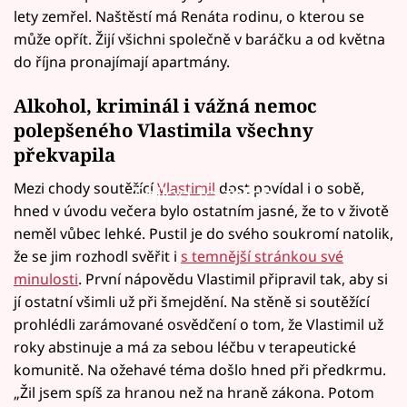
lety zemřel. Naštěstí má Renáta rodinu, o kterou se
může opřít. Žijí všichni společně v baráčku a od května
do října pronajímají apartmány.
Alkohol, kriminál i vážná nemoc
polepšeného Vlastimila všechny
překvapila
Mezi chody soutěžící
Vlastimil
dost povídal i o sobě,
Failed to fetch
hned v úvodu večera bylo ostatním jasné, že to v životě
neměl vůbec lehké. Pustil je do svého soukromí natolik,
že se jim rozhodl svěřit i
s temnější stránkou své
minulosti
. První nápovědu Vlastimil připravil tak, aby si
jí ostatní všimli už při šmejdění. Na stěně si soutěžící
prohlédli zarámované osvědčení o tom, že Vlastimil už
roky abstinuje a má za sebou léčbu v terapeutické
komunitě. Na ožehavé téma došlo hned při předkrmu.
„Žil jsem spíš za hranou než na hraně zákona. Potom