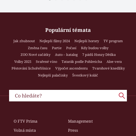
Populární témata
Jak zhubnout
Nejlepší filmy 2024
Nejlepší horory
TV program
Změna času
Partie
Počasí
Kdy budou volby
ZOO Nové začátky
Auto – katalog
7 pádů Honzy Dědka
Volby 2025
Svařené víno
Tatarák podle Pohlreicha
Aloe vera
Pěstování lichořeřišnice
Výpočet ascendentu
Tvarohové knedlíky
Nejlepší palačinky
Švestkový koláč
O FTV Prima
Management
Volná místa
Press