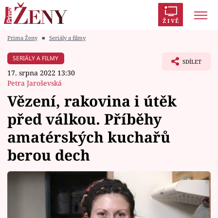
ŽIVĚ
Prima Ženy
■
Seriály a filmy
Trendy:
Polabí
Inspekce
Prostřeno!
AYTO?
SERIÁLY A FILMY
SDÍLET
Módní alarm
Zrádci
Proměny
17. srpna 2022 13:30
Petra Jaroševská
Vězení, rakovina i útěk
před válkou. Příběhy
Témata
amatérských kuchařů
Celebrity
berou dech
Vztahy
Seriály