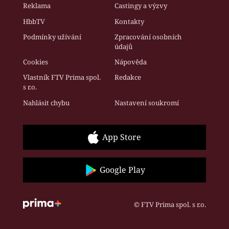
Reklama
Castingy a výzvy
HbbTV
Kontakty
Podmínky užívání
Zpracování osobních
údajů
Cookies
Nápověda
Vlastník FTV Prima spol.
Redakce
s r.o.
Nahlásit chybu
Nastavení soukromí
App Store
Google Play
© FTV Prima spol. s r.o.