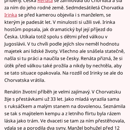
příběhy. Češka
Renáta
se zamilovala do Chorvata a šla
za ním do jeho rodné země. Sedmdesátiletá Chorvatka
Irinka
se před kamerou objevila i s manželem, se
kterým je padesát let. V minulosti si užili své. Irinka
hostům popsala, jak dramatický byl její příjezd do
Česka. Utíkala totiž spolu s dětmi před válkou v
Jugoslávii. V tu chvíli podle jejích slov neměl hodnotu
majetek ani lidské životy. Všechno ale snášela statečně,
našla si tu práci a naučila se česky. Renáta přizná, že si
útěk před válkou také prožila a nikdy by nechtěla, aby
se tato situace opakovala. Na rozdíl od Irinky se ale do
Chorvatska vrátila.
Renátin životní příběh je velmi zajímavý. V Chorvatsku
žije s přestávkami už 33 let. Jako mladá vyrazila sama
s ruksáčkem a malým stanem na dovolenou. Seznámila
se tak s majitelem kempu a z letního flirtu byla rázem
láska jako trám. Ve dvaceti se tam za ním přestěhovala,
vdala se a porodila dva syny. Manžel bohužel před 12