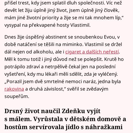
přišel trest, kdy jsem splatil dluh společnosti. Víc než
devět let žiju úplně jiný život, jsem úplně jiný člověk,
mám jiné životní priority a žije se mi tak mnohem líp,“
vysypal na překvapené hosty Vlastimil.
Dnes žije úspěšný abstinent se snoubenkou Evou, v
době natáčení se těšili na miminko. Vlastimil se držel
dál nejen od alkoholu, ale i
cigaret a dalších neřestí
.
Měl k tomu totiž i jiný důvod než se polepšit. Krutě ho
potrápilo zdraví a netrpělivě čekal jen na poslední
vyšetření, kdy mu lékaři měli sdělit, zda je vyléčený.
„Porazil jsem dvě smrtelné nemoci naráz, jedna byla
rakovina
a druhá závislost,“ svěřil se zvědavým
soupeřům.
Drsný život naučil Zdeňku vyjít
s málem. Vyrůstala v dětském domově a
hostům servírovala jídlo s náhražkami