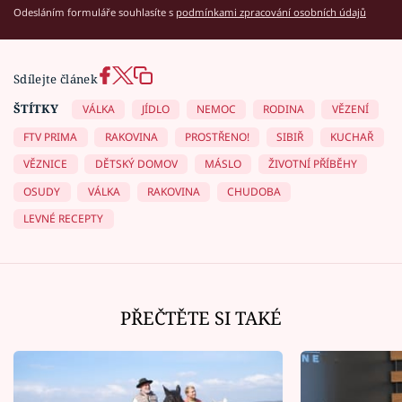
Odesláním formuláře souhlasíte s
podmínkami zpracování osobních údajů
Sdílejte článek
ŠTÍTKY
VÁLKA
JÍDLO
NEMOC
RODINA
VĚZENÍ
FTV PRIMA
RAKOVINA
PROSTŘENO!
SIBIŘ
KUCHAŘ
VĚZNICE
DĚTSKÝ DOMOV
MÁSLO
ŽIVOTNÍ PŘÍBĚHY
OSUDY
VÁLKA
RAKOVINA
CHUDOBA
LEVNÉ RECEPTY
PŘEČTĚTE SI TAKÉ