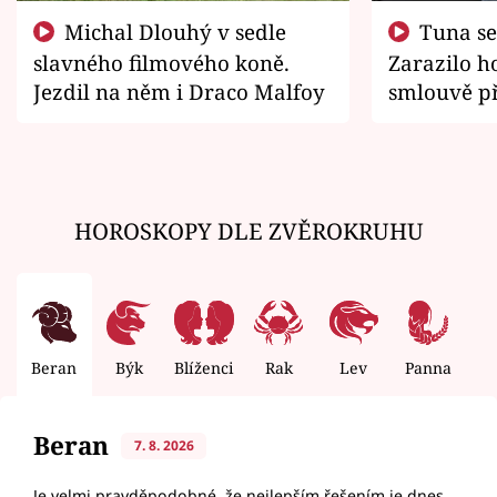
Michal Dlouhý v sedle
Tuna se chtěl vrátit domů.
slavného filmového koně.
Zarazilo ho
Jezdil na něm i Draco Malfoy
smlouvě př
zemřít
HOROSKOPY DLE ZVĚROKRUHU
Beran
Býk
Blíženci
Rak
Lev
Panna
V
Beran
7. 8. 2026
Je velmi pravděpodobné, že nejlepším řešením je dnes