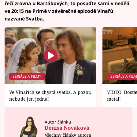
řečí zrovna u Bartákových, to posuďte sami v neděli
ve 20:15 na Primě v závěrečné epizodě Vinařů
nazvané Svatba.
SERIÁLY A FILMY
SERIÁLY A FIL
Ve Vinařích se chystá svatba. A pozor,
VIDEO: Dostat
nebude jen jedna!
metal!
Autor článku
Denisa Nováková
Všechny články autora