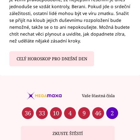
jednoduše se vzdát kontroly, Berani. Pokud jde o srdeční
záležitosti, ostatní lidé mohou být ve víru zmatku. Snažit
se přijít na kloub jejich duševnímu rozpoložení bude
nemožné, takže se o to ani nepokoušejte. Možná budete
chtít nechat věci plynout a uvidíte, jak dopadnete zítra,
než uděláte nějaké zásadní kroky.
CELÝ HOROSKOP PRO DNEŠNÍ DEN
Vaše šťastná čísla
36
33
10
4
9
46
2
ZKUSTE ŠTĚSTÍ