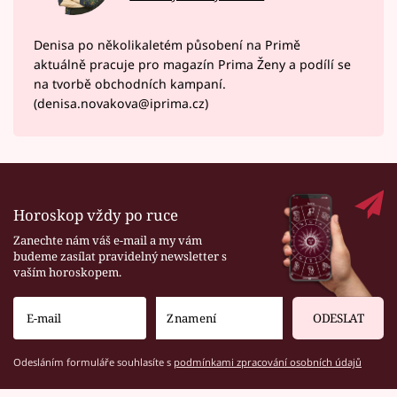
Denisa po několikaletém působení na Primě
aktuálně pracuje pro magazín Prima Ženy a podílí se
na tvorbě obchodních kampaní.
(denisa.novakova@iprima.cz)
Horoskop vždy po ruce
Zanechte nám váš e-mail a my vám
budeme zasílat pravidelný newsletter s
vaším horoskopem.
ODESLAT
Odesláním formuláře souhlasíte s
podmínkami zpracování osobních údajů