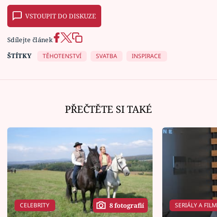
VSTOUPIT DO DISKUZE
Sdílejte článek
ŠTÍTKY
TĚHOTENSTVÍ
SVATBA
INSPIRACE
PŘEČTĚTE SI TAKÉ
CELEBRITY
SERIÁLY A FIL
8 fotografií