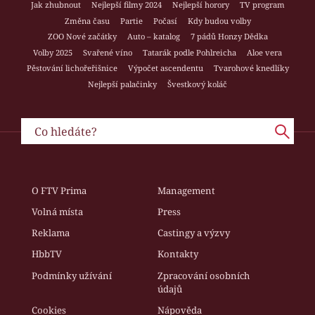
Jak zhubnout
Nejlepší filmy 2024
Nejlepší horory
TV program
Změna času
Partie
Počasí
Kdy budou volby
ZOO Nové začátky
Auto – katalog
7 pádů Honzy Dědka
Volby 2025
Svařené víno
Tatarák podle Pohlreicha
Aloe vera
Pěstování lichořeřišnice
Výpočet ascendentu
Tvarohové knedlíky
Nejlepší palačinky
Švestkový koláč
O FTV Prima
Management
Volná místa
Press
Reklama
Castingy a výzvy
HbbTV
Kontakty
Podmínky užívání
Zpracování osobních
údajů
Cookies
Nápověda