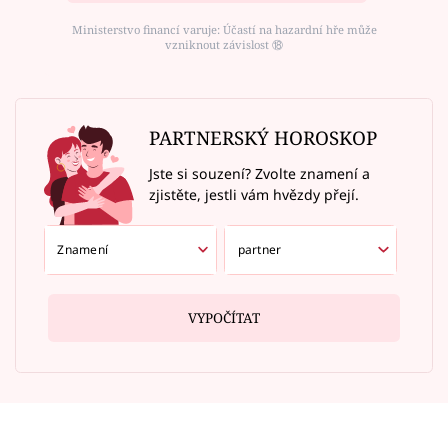
Ministerstvo financí varuje: Účastí na hazardní hře může
vzniknout závislost ⑱
PARTNERSKÝ HOROSKOP
Jste si souzení? Zvolte znamení a
zjistěte, jestli vám hvězdy přejí.
VYPOČÍTAT