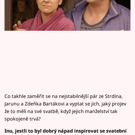
Horoskopy
Sledujte prima+
Filmový festival Karlovy Vary
Pořady
Mámy sobě
Přihlášení
Co takhle zaměřit se na nejstabilnější pár ze Strdína,
Sledujte nás
Jarunu a Zdeňka Bartákovi a vyptat se jich, jaký projev
že to měli na své svatbě, když jejich manželství tak
spokojeně trvá?
Inu, jestli to byl dobrý nápad inspirovat se svatební