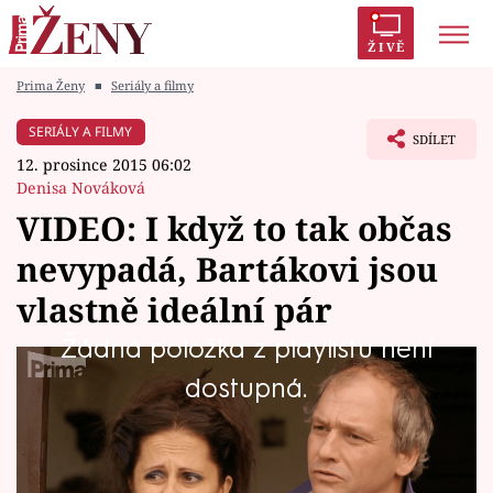
ŽIVĚ
Prima Ženy
■
Seriály a filmy
Trendy:
Polabí
Inspekce
Prostřeno!
AYTO?
SERIÁLY A FILMY
SDÍLET
Módní alarm
Zrádci
Proměny
12. prosince 2015 06:02
Denisa Nováková
VIDEO: I když to tak občas
nevypadá, Bartákovi jsou
Témata
vlastně ideální pár
Celebrity
Žádná položka z playlistu není
Chrudoš má pořádný vítr, potřebuje sepsat
dostupná.
Vztahy
svatební řeč pro Hřebce a Moniku
Seriály
Waldemarovou. Jenže kde vzít inspiraci?