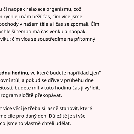
su či naopak relaxace organismu, což
 rychleji nám běží čas, čím více jsme
pochody v našem těle a i čas se zpomalí. Čím
 rychlejší tempo má čas venku a naopak.
viku: čím více se soustředíme na přítomný
jednu hodinu
, ve které budete například „jen“
covní stůl, a pokud se dříve v průběhu dne
tostí, budete mít v tuto hodinu čas ji vyřídit,
program složitě překopávat.
více věcí je třeba si jasně stanovit, které
me cíle pro daný den. Důležité je si vše
co jsme to vlastně chtěli udělat.