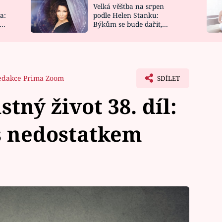
Velká věštba na srpen
NOVINKY
ZAHRADA
a:
podle Helen Stanku:
y
Býkům se bude dařit,
VIDEORECEPTY
DESIGN
Vodnáře čeká jízda
edakce Prima Zoom
SDÍLET
tný život 38. díl:
s nedostatkem