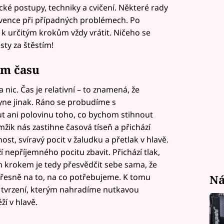
cké postupy, techniky a cvičení. Některé rady
rvence při případných problémech. Po
k určitým krokům vždy vrátit. Ničeho se
sty za štěstím!
em času
ic. Čas je relativní – to znamená, že
yne jinak. Ráno se probudíme s
t ani polovinu toho, co bychom stihnout
mžik nás zastihne časová tíseň a přichází
st, svíravý pocit v žaludku a přetlak v hlavě.
 nepříjemného pocitu zbavit. Přichází tlak,
m krokem je tedy přesvědčit sebe sama, že
esně na to, na co potřebujeme. K tomu
Ná
í tvrzení, kterým nahradíme nutkavou
í v hlavě.