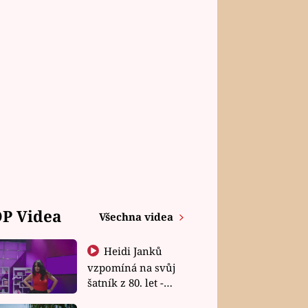
P Videa
Všechna videa
Heidi Janků
vzpomíná na svůj
šatník z 80. let -
Shopaholičky