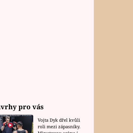
vrhy pro vás
Vojta Dyk dřel kvůli
roli mezi zápasníky.
Minutovou scénu jel