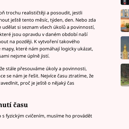
ň trochu realističtěji a posoudit, jestli
ut ještě tento měsíc, týden, den. Nebo zda
je udělat si seznam všech úkolů a povinností,
y, které jsou opravdu v daném období naší
out na později. K vytvoření takového
 mapy, které nám pomáhají logicky ukázat,
sami nejsme úplně jistí.
 že stále přesouváme úkoly a povinnosti,
 se nám je řešit. Nejvíce času ztratíme, že
vedlnit, proč je ještě o nějaký čas
utí času
ako s fyzickým cvičením, musíme ho provádět