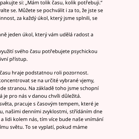
akujte si: „Mám tolik času, kolik potřebuji.“
te se. Můžete se pochválit i za to, že jste se
nnost, za každý úkol, který jsme splnili, se
ně jeden úkol, který vám udělá radost a
využití svého času potřebujete psychickou
ivní přístup.
času hraje podstatnou roli pozornost.
koncentrovat se na určité vybrané vjemy,
 jde stranou. Na základě toho jsme schopní
á je pro nás v danou chvíli důležitá.
světa, pracuje s časovým tempem, které je
u, našimi denními zvyklostmi, střídáním dne
 a lidi kolem nás, tím více bude naše vnímání
nímu světu. To se vyplatí, pokud máme