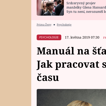
Srdceryvný projev
SNÁŘ
CELEBRITY
manželky Glena Hansard
Syn tu není, nerozuměl b
HOROSKOP NA
VAŘENÍ
tomu, vysvětlila
ROK 2023
Prima Ženy
■
Psychologie
17. května 2019 07:30
r
PSYCHOLOGIE
Manuál na šťas
Jak pracovat 
času