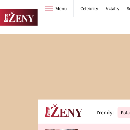
Menu
Celebrity
Vztahy
S
Seriály
Životní styl
ZOO
DIETY A HUBNUTÍ
PROSTŘENO!
CESTOVÁNÍ A
DOVOLENÁ
DUCH
ZDRAVÍ
Trendy:
Pola
Horoskopy
Video
ASTROČLÁNKY
SERIÁLY