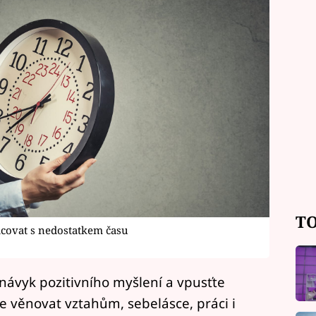
TO
racovat s nedostatkem času
návyk pozitivního myšlení a vpusťte
e věnovat vztahům, sebelásce, práci i