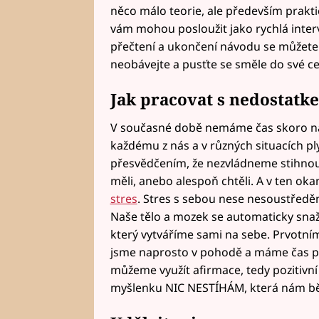
něco málo teorie, ale především prakti
vám mohou posloužit jako rychlá inte
přečtení a ukončení návodu se můžete 
neobávejte a pusťte se směle do své ce
Jak pracovat s nedostatk
V současné době nemáme čas skoro na n
každému z nás a v různých situacích pl
přesvědčením, že nezvládneme stihnou
měli, anebo alespoň chtěli. A v ten oka
stres
. Stres s sebou nese nesoustředěno
Naše tělo a mozek se automaticky snaží
který vytváříme sami na sebe. Prvotní
jsme naprosto v pohodě a máme čas př
můžeme využít afirmace, tedy pozitivn
myšlenku NIC NESTÍHÁM, která nám běž