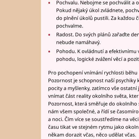
Pochvalu. Nebojme se pochválit a op
Pokud nějaký úkol zvládnete, pochval
do plnění úkolů pustili. Za každou či
pochvalme.
Radost. Do svých plánů zařaďte den
nebude namáhavý.
Pohodu. K ovládnutí a efektivnímu 
pohodu, logické zvážení věcí a pozit
Pro pochopení vnímání rychlosti běhu 
Pozornost je schopnost naší psychiky 
pocity a myšlenky, zatímco vše ostatní
vnímat část reality okolního světa, kter
Pozornost, která směřuje do okolního 
nám všem společné, a řídí se časomíro
a noci. Čím více se soustředíme na věci
času tikat ve stejném rytmu jako okol
někam dorazit včas, něco udělat včas.