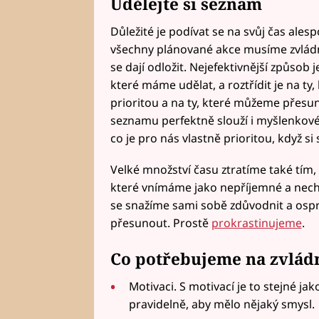
Udělejte si seznam
Důležité je podívat se na svůj čas alespo
všechny plánované akce musíme zvládno
se dají odložit. Nejefektivnější způsob 
které máme udělat, a roztřídit je na t
prioritou a na ty, které můžeme přesun
seznamu perfektně slouží i myšlenkové
co je pro nás vlastně prioritou, když si 
Velké množství času ztratíme také tím,
které vnímáme jako nepříjemné a nechce
se snažíme sami sobě zdůvodnit a ospra
přesunout. Prostě
prokrastinujeme
.
Co potřebujeme na zvládn
Motivaci. S motivací je to stejné j
pravidelně, aby mělo nějaký smysl.