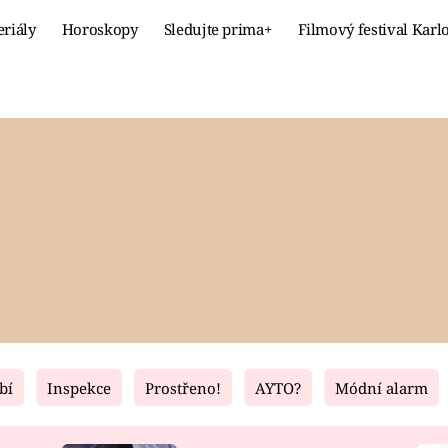
eriály
Horoskopy
Sledujte prima+
Filmový festival Karl
Celebrity
Recept
MÓDA A KRÁSA
HLAVNÍ JÍ
VZTAHY A SEX
SLADKÉ
PRIMA MAMINKA
ZDRAVÉ
bí
Inspekce
Prostřeno!
AYTO?
Módní alarm
Fresh
Living
RECEPTY
BYDLENÍ