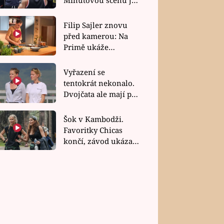
bez dubla
Filip Sajler znovu
před kamerou: Na
Primě ukáže
poctivou kuchyni i
rychlé recepty
Vyřazení se
tentokrát nekonalo.
Dvojčata ale mají po
uzavření třetí etapy
závodu nůž na krku
Šok v Kambodži.
Favoritky Chicas
končí, závod ukázal
svou nejtvrdší tvář