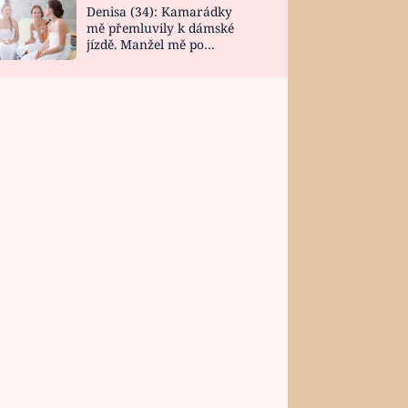
Denisa (34): Kamarádky
mě přemluvily k dámské
jízdě. Manžel mě po
návratu zaskočil