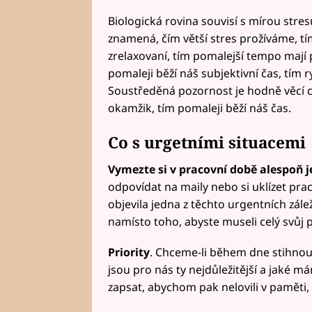
Biologická rovina souvisí s mírou stre
znamená, čím větší stres prožíváme, tím
zrelaxovaní, tím pomalejší tempo mají 
pomaleji běží náš subjektivní čas, tím
Soustředěná pozornost je hodně věcí c
okamžik, tím pomaleji běží náš čas.
Co s urgetními situacemi
Vymezte si v pracovní době alespoň 
odpovídat na maily nebo si uklízet pra
objevila jedna z těchto urgentních záleži
namísto toho, abyste museli celý svůj 
Priority
. Chceme-li během dne stihnout 
jsou pro nás ty nejdůležitější a jaké má
zapsat, abychom pak nelovili v paměti, 