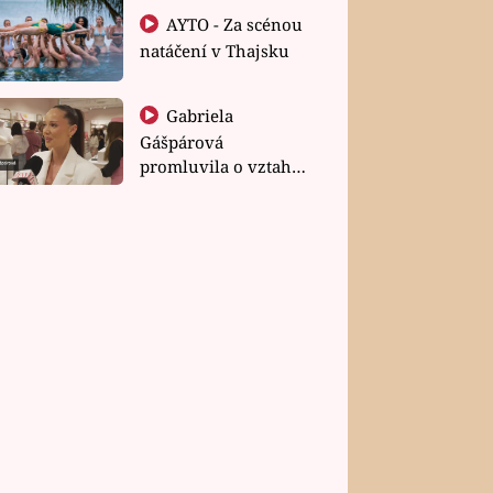
AYTO - Za scénou
natáčení v Thajsku
Gabriela
Gášpárová
promluvila o vztahu
a zakládání rodiny