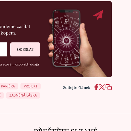
budeme zasílat
oskopem.
ODESLAT
racování osobních údajů
KARIÉRA
PROJEKT
Sdílejte článek
Í
ZASNĚNÁ LÁSKA