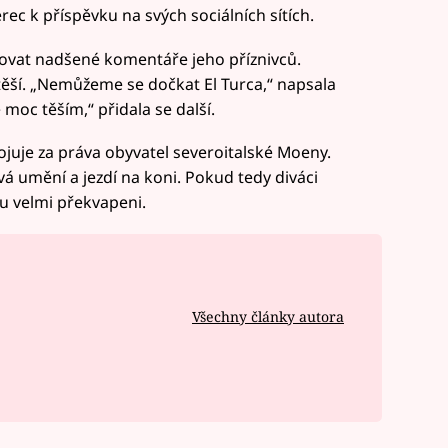
ec k příspěvku na svých sociálních sítích.
ovat nadšené komentáře jeho příznivců.
těší. „Nemůžeme se dočkat El Turca,“ napsala
 moc těším,“ přidala se další.
bojuje za práva obyvatel severoitalské Moeny.
vá umění a jezdí na koni. Pokud tedy diváci
ou velmi překvapeni.
Všechny články autora