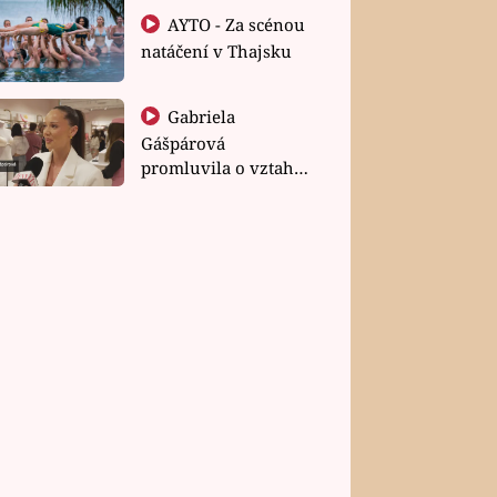
AYTO - Za scénou
natáčení v Thajsku
Gabriela
Gášpárová
promluvila o vztahu
a zakládání rodiny