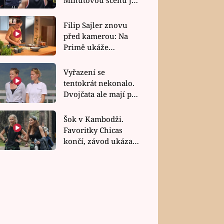
bez dubla
Filip Sajler znovu
před kamerou: Na
Primě ukáže
poctivou kuchyni i
rychlé recepty
Vyřazení se
tentokrát nekonalo.
Dvojčata ale mají po
uzavření třetí etapy
závodu nůž na krku
Šok v Kambodži.
Favoritky Chicas
končí, závod ukázal
svou nejtvrdší tvář