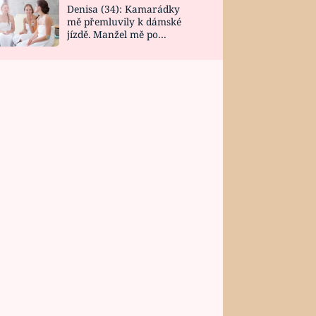
Denisa (34): Kamarádky
mě přemluvily k dámské
jízdě. Manžel mě po
návratu zaskočil