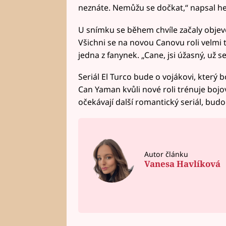
neznáte. Nemůžu se dočkat,“ napsal her
U snímku se během chvíle začaly objev
Všichni se na novou Canovu roli velmi 
jedna z fanynek. „Cane, jsi úžasný, už se
Seriál El Turco bude o vojákovi, který 
Can Yaman kvůli nové roli trénuje bojo
očekávají další romantický seriál, bud
Autor článku
Vanesa Havlíková