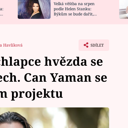
Velká věštba na srpen
NOVINKY
ZAHRADA
a:
podle Helen Stanku:
y
Býkům se bude dařit,
VIDEORECEPTY
DESIGN
Vodnáře čeká jízda
a Havlíková
SDÍLET
hlapce hvězda se
ech. Can Yaman se
m projektu