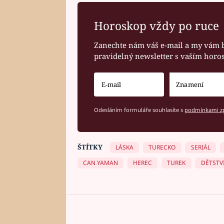
Horoskop vždy po ruce
Zanechte nám váš e-mail a my vám 
pravidelný newsletter s vaším hor
Odesláním formuláře souhlasíte s
podmínkami zp
ŠTÍTKY
LÁSKA
TURECKO
SERIÁL
CAN YAMAN
HEREC
TUREK
DĚTSTV