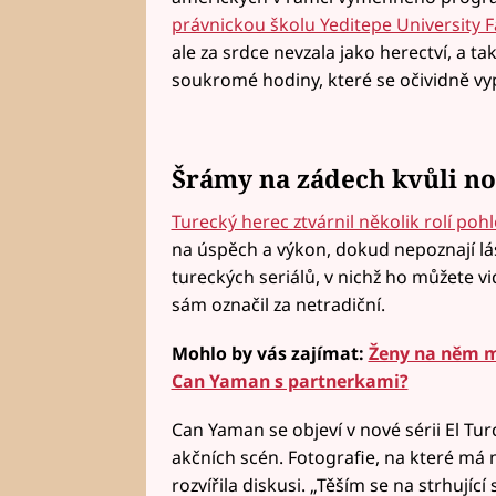
právnickou školu Yeditepe University F
ale za srdce nevzala jako herectví, a t
soukromé hodiny, které se očividně vypl
Šrámy na zádech kvůli n
Turecký herec ztvárnil několik rolí po
na úspěch a výkon, dokud nepoznají lás
tureckých seriálů, v nichž ho můžete vi
sám označil za netradiční.
Mohlo by vás zajímat:
Ženy na něm m
Can Yaman s partnerkami?
Can Yaman se objeví v nové sérii El Tu
akčních scén. Fotografie, na které m
rozvířila diskusi. „Těším se na strhující 