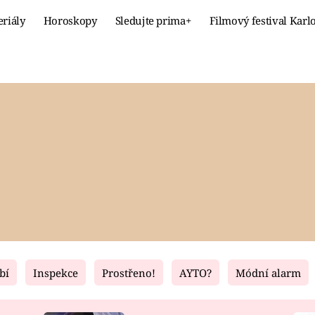
eriály
Horoskopy
Sledujte prima+
Filmový festival Karl
Celebrity
Recept
MÓDA A KRÁSA
HLAVNÍ JÍ
VZTAHY A SEX
SLADKÉ
PRIMA MAMINKA
ZDRAVÉ
bí
Inspekce
Prostřeno!
AYTO?
Módní alarm
Fresh
Living
RECEPTY
BYDLENÍ