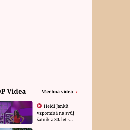
P Videa
Všechna videa
Heidi Janků
vzpomíná na svůj
šatník z 80. let -
Shopaholičky