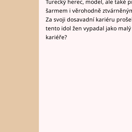
Turecký herec, model, ale také p
šarmem i věrohodně ztvárněnými
Za svoji dosavadní kariéru proš
tento idol žen vypadal jako malý
kariéře?