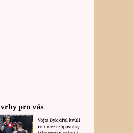
vrhy pro vás
Vojta Dyk dřel kvůli
roli mezi zápasníky.
Minutovou scénu jel