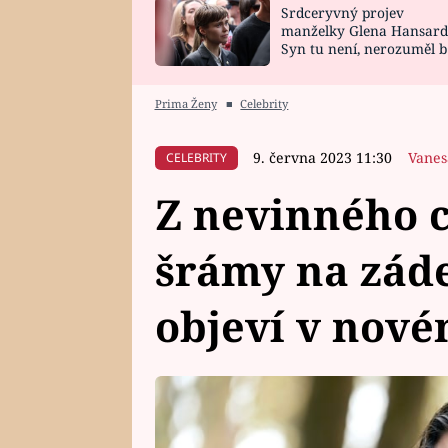
Srdceryvný projev
SNÁŘ
CELEBRITY
manželky Glena Hansard
Syn tu není, nerozuměl b
HOROSKOP NA
VAŘENÍ
tomu, vysvětlila
ROK 2023
Prima Ženy
■
Celebrity
9. června 2023 11:30
Vanes
CELEBRITY
Z nevinného c
šrámy na zád
objeví v nové