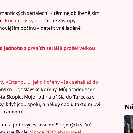
romantických seriálech. K těm nejoblíbenějším
či
Příchuť lásky
a početné zástupy
novějším počinu – detektivně laděné
 jednoho z prvních seriálů prošel velkou
ety v Istanbulu, jeho kořeny však sahají až do
bánsko-jugoslávské kořeny. Můj pradědeček
sta Skopje. Moje rodina přišla do Turecka v
y, když jsou spolu, a někdy spolu takto mluví
Ná
z rozhovorů.
eum a poté vycestoval do Spojených států
mu ve škole.
V roce 2012 absolvoval