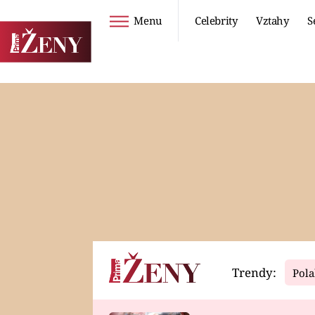
Menu
Celebrity
Vztahy
S
Seriály
Životní styl
ZOO
DIETY A HUBNUTÍ
PROSTŘENO!
CESTOVÁNÍ A
DOVOLENÁ
DUCH
ZDRAVÍ
Trendy:
Pola
Horoskopy
Video
ASTROČLÁNKY
SERIÁLY