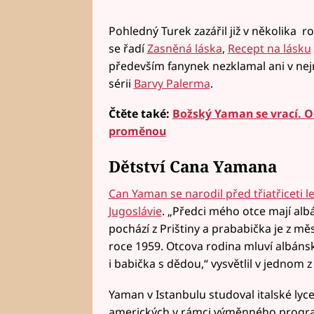
Pohledný Turek zazářil již v několika 
se řadí
Zasněná láska
,
Recept na lásku
především fanynek nezklamal ani v nej
sérii
Barvy Palerma
.
Čtěte také:
Božský Yaman se vrací. Od
proměnou
Dětství Cana Yamana
Can Yaman se narodil před třiatřiceti l
Jugoslávie
. „Předci mého otce mají al
pochází z Prištiny a prababička je z mě
roce 1959. Otcova rodina mluví albánsk
i babička s dědou,“ vysvětlil v jednom 
Yaman v Istanbulu studoval italské lyc
amerických v rámci výměnného progra