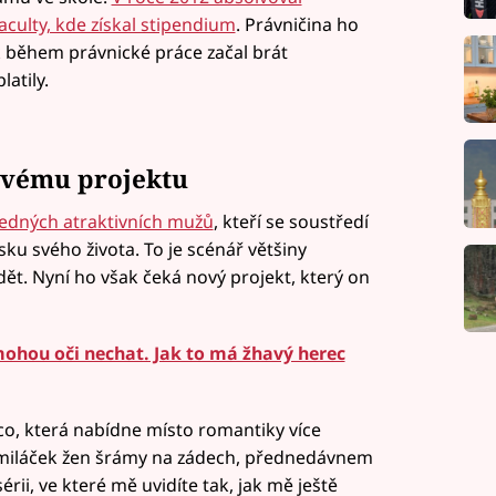
aculty, kde získal stipendium
. Právničina ho
ak během právnické práce začal brát
atily.
ovému projektu
hledných atraktivních mužů
, kteří se soustředí
ku svého života. To je scénář většiny
dět. Nyní ho však čeká nový projekt, který on
ohou oči nechat. Jak to má žhavý herec
rco, která nabídne místo romantiky více
á miláček žen šrámy na zádech, přednedávnem
sérii, ve které mě uvidíte tak, jak mě ještě